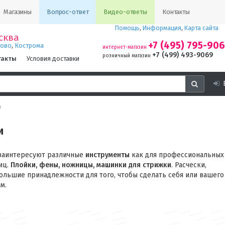
Магазины
Вопрос-ответ
Видео-ответы
Контакты
Помощь
,
Информация
,
Карта сайта
сква
+7 (495) 795-90
,
ново
Кострома
интернет-магазин
+7 (499) 493-9069
розничный магазин
такты
Условия доставки
а
и
 заинтересуют различные
инструменты
как для профессиональных
иц.
Плойки, фены, ножницы, машинки для стрижки
. Расчески,
ольшие принадлежности для того, чтобы сделать себя или вашего
м.