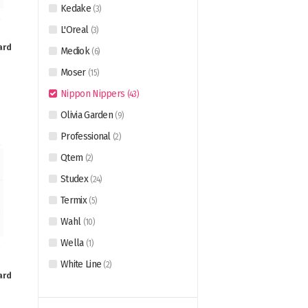
Kedake
(
3
)
L'Oreal
(
3
)
ard
Mediok
(
6
)
я
Moser
(
15
)
Nippon Nippers
(
43
)
Olivia Garden
(
9
)
Professional
(
2
)
Qtem
(
2
)
Studex
(
24
)
Termix
(
5
)
Wahl
(
10
)
Wella
(
1
)
White Line
(
2
)
ard