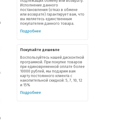
подлежащих обмену или возврату.
Исполнение данного
постановления (отказ в обмене
или возврате) гарантирует вам, что
вы являетесь единственным
ы
покупателем данного товара.
Подробнее
Покупайте дешевле
Воспользуйтесь нашей дисконтной
программой. При покупке товаров
при единовременной оплате более
10000 рублей, мы подарим вам
карту постоянного клиента с
накопительной скидкой: 5, 7, 10, 12
и 15%
Подробнее
7
ы