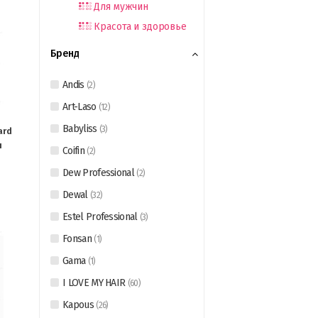
Для мужчин
Красота и здоровье
Бренд
Andis
(
2
)
Art-Laso
(
12
)
Babyliss
(
3
)
ard
я
Coifin
(
2
)
Dew Professional
(
2
)
Dewal
(
32
)
Estel Professional
(
3
)
Fonsan
(
1
)
Gama
(
1
)
I LOVE MY HAIR
(
60
)
Kapous
(
26
)