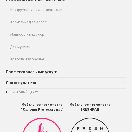
Обучающее видео
Инструмент и принадлежности
Косметика для волос
Маникюр и педикюр
Для мужчин
Красота и здоровье
Профессиональные услуги
Для покупателя
Учебный центр
Мобильное приложение
Мобильное приложение
"Салоны Professional"
FRESHMAN
Мобильное
Мобильное
приложение
приложение
Салоны
FRESHMAN