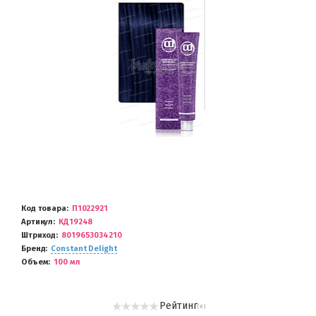
Код товара
П1022921
Артикул
КД19248
Штриход
8019653034210
Бренд
Constant Delight
Объем
100 мл
Рейтинг
( 0 )