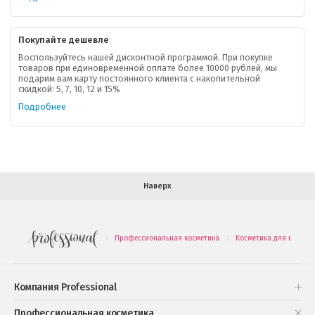
Контактная информация
Покупайте дешевле
Доставка
Воспользуйтесь нашей дисконтной программой. При покупке
товаров при единовременной оплате более 10000 рублей, мы
подарим вам карту постоянного клиента с накопительной
В помощь покупателю
скидкой: 5, 7, 10, 12 и 15%
Подробнее
Форма обратной связи
Как купить
Салон красоты в Москве
Вакансии
Палитра красок для волос
Наверх
Салоны красоты в Иваново
Новинки профессиональной косметики
Профессиональная косметика
Косметика для волос
.
.
Подарочные наборы
Проверь свою накопительную скидку
Компания Professional
Книги и статьи
Профессиональная косметика