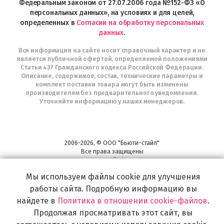
Федеральным законом от 27.07.2006 года №152-ФЗ «О
персональных данных», на условиях и для целей,
определенных в
Согласии на обработку персональных
данных
.
Вся информация на сайте носит справочный характер и не
является публичной офертой, определяемой положениями
Статьи 437 Гражданского кодекса Российской Федерации.
Описание, содержимое, состав, технические параметры и
комплект поставки товара могут быть изменены
производителем без предварительного уведомления.
Уточняйте информацию у наших менеджеров.
2006-2026, © ООО "Бьюти-стайл"
Все права защищены
www.profhairs.ru
Широкий выбор инструментов, аксессуаров и принадлежностей для
Мы используем файлы cookie для улучшения
воплощения
работы сайта. Подробную информацию вы
самых изысканных и необычных идей по созданию Вашего образа и стиля.
найдете в
Политика в отношении cookie-файлов
.
Продолжая просматривать этот сайт, вы