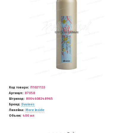
Код товара
П1021133
Артикул
87058
Штриход
8004608248965
Бренд
Davines
Линейка
More inside
Объем
400 мл