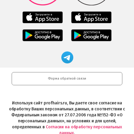
Play
Мобильное
Мобильное
приложение
приложение
Салоны
Freshman
Professional
Мобильное
загрузить
Мобильное
загрузить
приложение
в
приложение
в
Салоны
App
FRESHMAN
App
Professional
Store
в
Магазин
Store
загрузить
Google
профессиональной
в
Play
косметики
Google
Professional
Play
и
Форма обратной связи
Интернет-
магазин
Profhairs.ru
в
Используя сайт profhairs.ru, Вы даете свое согласие на
Telegram
обработку Ваших персональных данных, в соответствии с
Федеральным законом от 27.07.2006 года №152-ФЗ «О
персональных данных», на условиях и для целей,
определенных в
Согласии на обработку персональных
данных
.