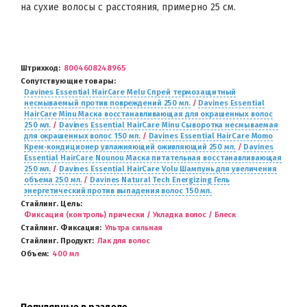
на сухие волосы с расстояния, примерно 25 см.
Штрихкод
8004608248965
Сопутствующие товары
Davines Essential HairCare Melu Спрей термозащитный
несмываемый против повреждений 250 мл.
/
Davines Essential
HairCare Minu Маска восстанавливающая для окрашенных волос
250 мл.
/
Davines Essential HairCare Minu Сыворотка несмываемая
для окрашенных волос 150 мл.
/
Davines Essential HairCare Momo
Крем-кондиционер увлажняющий оживляющий 250 мл.
/
Davines
Essential HairCare Nounou Маска питательная восстанавливающая
250 мл.
/
Davines Essential HairCare Volu Шампунь для увеличения
объема 250 мл.
/
Davines Natural Tech Energizing Гель
энергетический против выпадения волос 150 мл.
Стайлинг. Цель
Фиксация (контроль) прически / Укладка волос / Блеск
Стайлинг. Фиксация
Ультра сильная
Стайлинг. Продукт
Лак для волос
Объем
400 мл