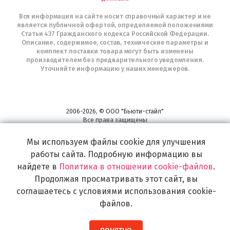
Вся информация на сайте носит справочный характер и не
является публичной офертой, определяемой положениями
Статьи 437 Гражданского кодекса Российской Федерации.
Описание, содержимое, состав, технические параметры и
комплект поставки товара могут быть изменены
производителем без предварительного уведомления.
Уточняйте информацию у наших менеджеров.
2006-2026, © ООО "Бьюти-стайл"
Все права защищены
www.profhairs.ru
Мы используем файлы cookie для улучшения
Широкий выбор инструментов, аксессуаров и принадлежностей для
воплощения
работы сайта. Подробную информацию вы
самых изысканных и необычных идей по созданию Вашего образа и стиля.
найдете в
Политика в отношении cookie-файлов
.
Продолжая просматривать этот сайт, вы
соглашаетесь с условиями использования cookie-
файлов.