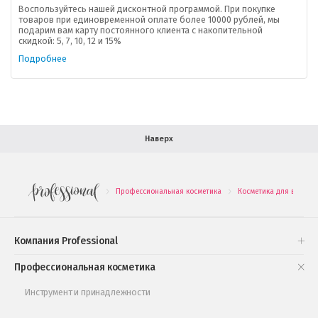
Доставка
Воспользуйтесь нашей дисконтной программой. При покупке
товаров при единовременной оплате более 10000 рублей, мы
подарим вам карту постоянного клиента с накопительной
В помощь покупателю
скидкой: 5, 7, 10, 12 и 15%
Подробнее
Форма обратной связи
Как купить
Салон красоты в Москве
Вакансии
Палитра красок для волос
Наверх
Салоны красоты в Иваново
Новинки профессиональной косметики
Профессиональная косметика
Косметика для волос
.
.
Подарочные наборы
Проверь свою накопительную скидку
Компания Professional
Книги и статьи
Профессиональная косметика
Обучающее видео
Инструмент и принадлежности