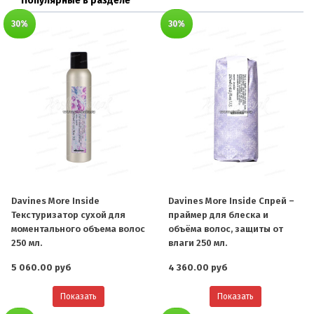
Популярные в разделе
30%
30%
Davines More Inside
Davines More Inside Спрей –
Текстуризатор сухой для
праймер для блеска и
моментального объема волос
объёма волос, защиты от
250 мл.
влаги 250 мл.
5 060.00 руб
4 360.00 руб
Показать
Показать