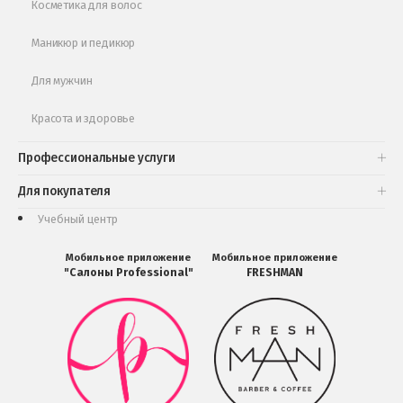
Косметика для волос
Маникюр и педикюр
Для мужчин
Красота и здоровье
Профессиональные услуги
Для покупателя
Учебный центр
Мобильное приложение
Мобильное приложение
"Салоны Professional"
FRESHMAN
Мобильное
Мобильное
приложение
приложение
Салоны
FRESHMAN
Professional
в
загрузить
Google
в
Play
Google