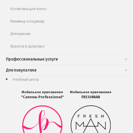
Косметика для волос
Маникюр и педикюр
Для мужчин
Красота и здоровье
Профессиональные услуги
Для покупателя
Учебный центр
Мобильное приложение
Мобильное приложение
"Салоны Professional"
FRESHMAN
Мобильное
Мобильное
приложение
приложение
Салоны
FRESHMAN
Professional
в
загрузить
Google
в
Play