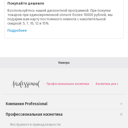
Покупайте дешевле
Доставка
Воспользуйтесь нашей дисконтной программой. При покупке
товаров при единовременной оплате более 10000 рублей, мы
подарим вам карту постоянного клиента с накопительной
В помощь покупателю
скидкой: 5, 7, 10, 12 и 15%
Подробнее
Форма обратной связи
Как купить
Салон красоты в Москве
Вакансии
Палитра красок для волос
Наверх
Салоны красоты в Иваново
Новинки профессиональной косметики
Профессиональная косметика
Косметика для волос
.
.
Подарочные наборы
Проверь свою накопительную скидку
Компания Professional
Книги и статьи
Профессиональная косметика
Обучающее видео
Инструмент и принадлежности