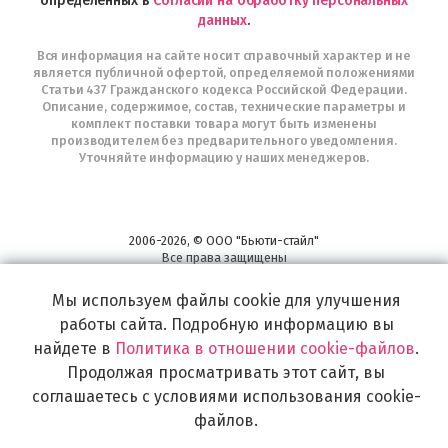
определенных в
Согласии на обработку персональных
данных
.
Вся информация на сайте носит справочный характер и не
является публичной офертой, определяемой положениями
Статьи 437 Гражданского кодекса Российской Федерации.
Описание, содержимое, состав, технические параметры и
комплект поставки товара могут быть изменены
производителем без предварительного уведомления.
Уточняйте информацию у наших менеджеров.
2006-2026, © ООО "Бьюти-стайл"
Все права защищены
www.profhairs.ru
Мы используем файлы cookie для улучшения
Широкий выбор инструментов, аксессуаров и принадлежностей для
воплощения
работы сайта. Подробную информацию вы
самых изысканных и необычных идей по созданию Вашего образа и стиля.
найдете в
Политика в отношении cookie-файлов
.
Продолжая просматривать этот сайт, вы
соглашаетесь с условиями использования cookie-
файлов.