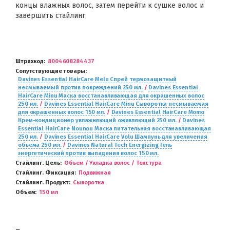
концы влажных волос, затем перейти к сушке волос и
завершить стайлинг.
Штрихкод
8004608284437
Сопутствующие товары
Davines Essential HairCare Melu Спрей термозащитный
несмываемый против повреждений 250 мл.
/
Davines Essential
HairCare Minu Маска восстанавливающая для окрашенных волос
250 мл.
/
Davines Essential HairCare Minu Сыворотка несмываемая
для окрашенных волос 150 мл.
/
Davines Essential HairCare Momo
Крем-кондиционер увлажняющий оживляющий 250 мл.
/
Davines
Essential HairCare Nounou Маска питательная восстанавливающая
250 мл.
/
Davines Essential HairCare Volu Шампунь для увеличения
объема 250 мл.
/
Davines Natural Tech Energizing Гель
энергетический против выпадения волос 150 мл.
Стайлинг. Цель
Объем / Укладка волос / Текстура
Стайлинг. Фиксация
Подвижная
Стайлинг. Продукт
Сыворотка
Объем
150 мл