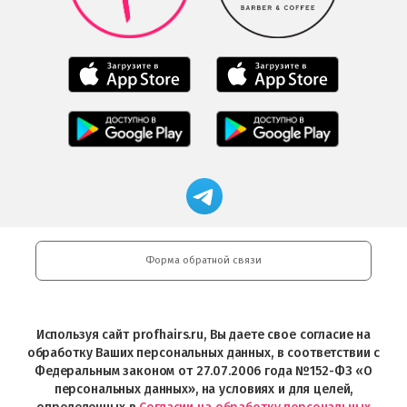
Google
Play
Мобильное
Мобильное
приложение
приложение
Салоны
Freshman
Professional
Мобильное
загрузить
Мобильное
загрузить
приложение
в
приложение
в
Салоны
App
FRESHMAN
App
Professional
Store
в
Магазин
Store
загрузить
Google
профессиональной
в
Play
косметики
Google
Professional
Play
и
Форма обратной связи
Интернет-
магазин
Profhairs.ru
в
Используя сайт profhairs.ru, Вы даете свое согласие на
Telegram
обработку Ваших персональных данных, в соответствии с
Федеральным законом от 27.07.2006 года №152-ФЗ «О
персональных данных», на условиях и для целей,