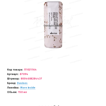
Код товара
П1021164
Артикул
87094
Штриход
8004608284437
Бренд
Davines
Линейка
More inside
Объем
150 мл