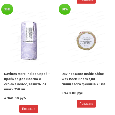
30%
30%
Davines More Inside Спрей –
Davines More Inside Shine
праймер для блеска и
Wax Воск-блеск для
объёма волос, защиты от
глянцевого финиша 75 мл.
влаги 250 мл.
3 940.00 руб
4 360.00 руб
Показать
Показать