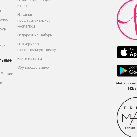
Палитра красок для
волос
и
Новинки
волос
профессиональной
косметики
икюр
Подарочные наборы
Проверь свою
вье
накопительную скидку
Книги и статьи
льные
Обучающее видео
в Москве
 в
Мобильное
FRE