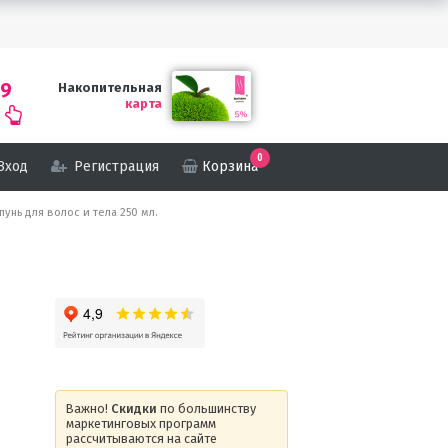
69
Накопительная
карта
0
Вход
Регистрация
Корзина
унь для волос и тела 250 мл.
Важно!
Скидки
по большинству
маркетинговых программ
рассчитываются на сайте