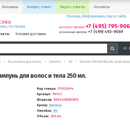
Магазины
Вопрос-ответ
Видео-ответы
Контакты
Помощь
,
Информация
,
Карта сайта
сква
+7 (495) 795-90
,
ново
Кострома
интернет-магазин
+7 (499) 493-9069
розничный магазин
такты
Условия доставки
а
Косметика для волос
Davines
SU
Davines SU/hair&body wash Шамп
мпунь для волос и тела 250 мл.
Код товара
П1023494
Артикул
90141
Штриход
8004608261803
Бренд
Davines
Линейка
SU
Объем
250 мл