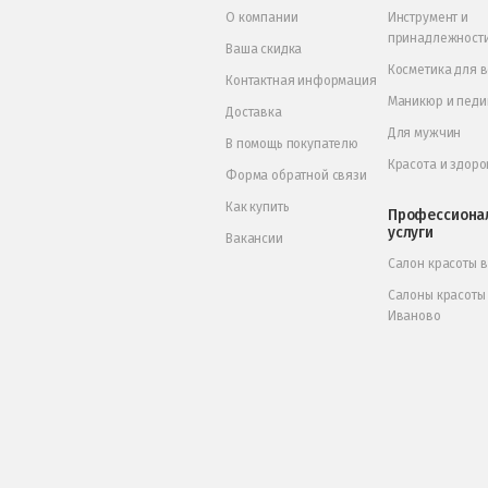
О компании
Инструмент и
принадлежност
Ваша скидка
Косметика для 
Контактная информация
Маникюр и пед
Доставка
Для мужчин
В помощь покупателю
Красота и здоро
Форма обратной связи
Как купить
Профессиона
услуги
Вакансии
Салон красоты 
Салоны красоты
Иваново