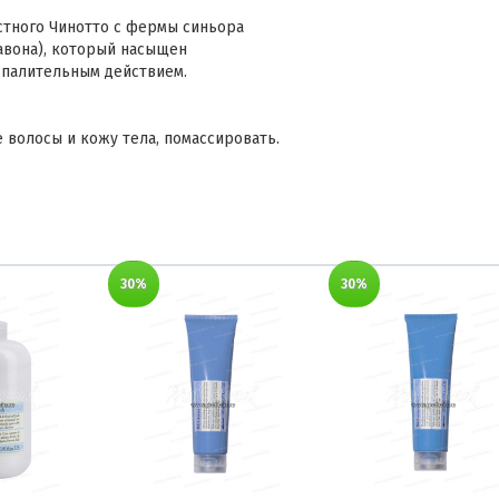
тного Чинотто с фермы синьора
авона), который насыщен
спалительным действием.
 волосы и кожу тела, помассировать.
30%
30%