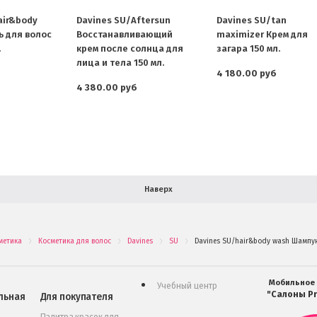
air&body
Davines SU/Aftersun
Davines SU/tan
 для волос
Восстанавливающий
maximizer Крем для
.
крем после солнца для
загара 150 мл.
лица и тела 150 мл.
4 180.00 руб
4 380.00 руб
Наверх
метика
Косметика для волос
Davines
SU
Davines SU/hair&body wash Шампун
.
.
.
.
Мобильное
Учебный центр
"Салоны Pr
льная
Для покупателя