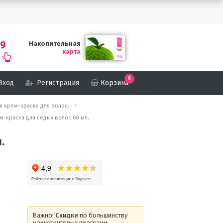
69
Накопительная
карта
0
Вход
Регистрация
Корзина
кая крем-краска для волос.
ем-краска для седых волос 60 мл.
.
Важно!
Скидки
по большинству
маркетинговых программ