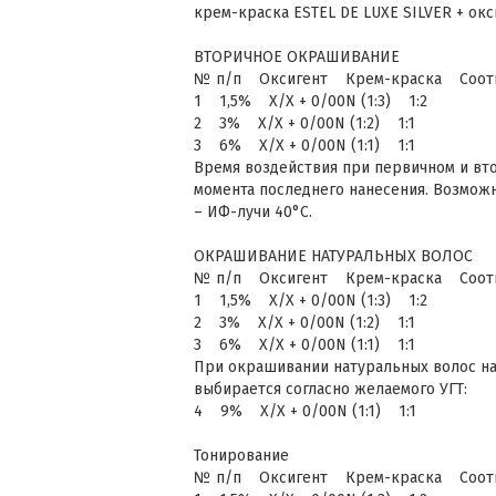
крем-краска ESTEL DE LUXE SILVER + окси
ВТОРИЧНОЕ ОКРАШИВАНИЕ
№ п/п Оксигент Крем-краска Соотно
1 1,5% Х/Х + 0/00N (1:3) 1:2
2 3% Х/Х + 0/00N (1:2) 1:1
3 6% Х/Х + 0/00N (1:1) 1:1
Время воздействия при первичном и вт
момента последнего нанесения. Возмож
– ИФ-лучи 40°С.
ОКРАШИВАНИЕ НАТУРАЛЬНЫХ ВОЛОС
№ п/п Оксигент Крем-краска Соотно
1 1,5% Х/Х + 0/00N (1:3) 1:2
2 3% Х/Х + 0/00N (1:2) 1:1
3 6% Х/Х + 0/00N (1:1) 1:1
При окрашивании натуральных волос на
выбирается согласно желаемого УГТ:
4 9% Х/Х + 0/00N (1:1) 1:1
Тонирование
№ п/п Оксигент Крем-краска Соотно