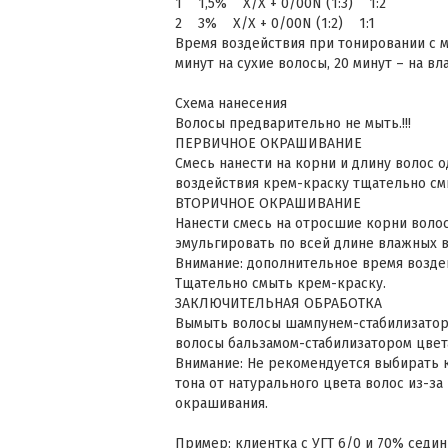
1 1,5% Х/Х + 0/00N (1:3) 1:2
2 3% Х/Х + 0/00N (1:2) 1:1
Время воздействия при тонировании с м
минут на сухие волосы, 20 минут – на в
Схема нанесения
Волосы предварительно не мыть.!!!
ПЕРВИЧНОЕ ОКРАШИВАНИЕ
Смесь нанести на корни и длину волос 
воздействия крем-краску тщательно см
ВТОРИЧНОЕ ОКРАШИВАНИЕ
Нанести смесь на отросшие корни волос
эмульгировать по всей длине влажных в
Внимание: дополнительное время возде
Тщательно смыть крем-краску.
ЗАКЛЮЧИТЕЛЬНАЯ ОБРАБОТКА
Вымыть волосы шампунем-стабилизаторо
волосы бальзамом-стабилизатором цвет
Внимание: Не рекомендуется выбирать 
тона от натурального цвета волос из-з
окрашивания.
Пример: клиентка с УГТ 6/0 и 70% седин