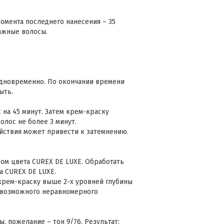
омента последнего нанесения – 35
лажные волосы.
одновременно. По окончании времени
ыть.
 на 45 минут. Затем крем-краску
олос не более 3 минут.
йствия может привести к затемнению.
м цвета CUREX DE LUXE. Обработать
а CUREX DE LUXE.
крем-краску выше 2-х уровней глубины
а возможного неравномерного
ы, пожелание – тон 9/76. Результат: