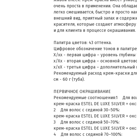
очень проста в применении. Она облада
легко смешивается, быстро и просто на
внешний вид, приятный запах и содерж
красителя, которые создают атмосферу
и для клиента в процессе окрашивания.
Палитра цветов: 43 оттенка.
Цифровое обозначение тонов в палитре
Х/хх - первая цифра – уровень глубины
х/Хx - вторая цифра – основной цветов
х/хХ - третья цифра – дополнительный
Рекомендуемый расход крем-краски для 
см - 60 г (туба).
ПЕРВИЧНОЕ ОКРАШИВАНИЕ
Рекомендуемые соотношения:1 Для воло
крем-краска ESTEL DE LUXE SILVER + окси
2 Для волос с сединой 30–50%:
крем-краска ESTEL DE LUXE SILVER + окси
3 Для волос с сединой 50–70%:
крем-краска ESTEL DE LUXE SILVER + окси
4 Для волос с сединой 70–100%: