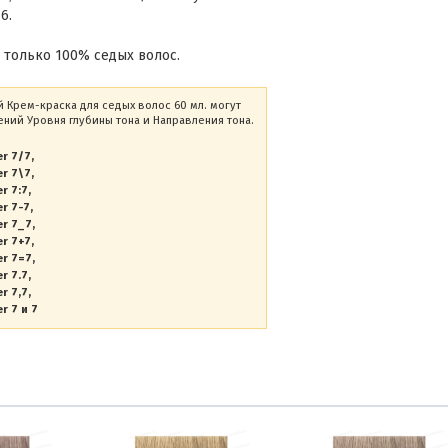
6.
 только 100% седых волос.
ый Крем-краска для седых волос 60 мл. могут
ний Уровня глубины тона и Направления тона.
er 7/7
er 7\7
r 7:7
er 7-7
er 7_7
er 7+7
er 7=7
r 7.7
r 7,7
r 7 и 7