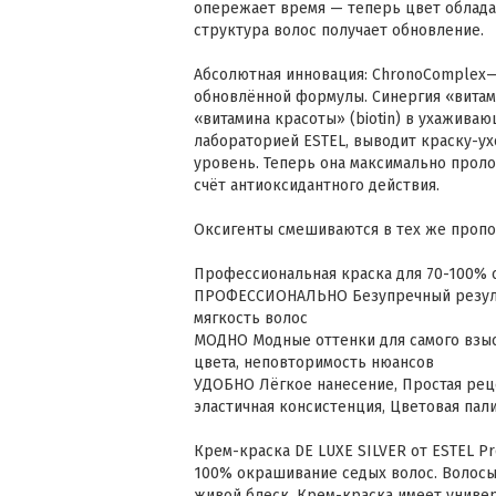
опережает время — теперь цвет облада
структура волос получает обновление.
Абсолютная инновация: ChronoComplex—
обновлённой формулы. Синергия «витами
«витамина красоты» (biotin) в ухажива
лабораторией ESTEL, выводит краску-ух
уровень. Теперь она максимально проло
счёт антиоксидантного действия.
Оксигенты смешиваются в тех же пропор
Профессиональная краска для 70-100% с
ПРОФЕССИОНАЛЬНО Безупречный результ
мягкость волос
МОДНО Модные оттенки для самого взыс
цвета, неповторимость нюансов
УДОБНО Лёгкое нанесение, Простая рец
эластичная консистенция, Цветовая пали
Крем-краска DE LUXE SILVER от ESTEL Pr
100% окрашивание седых волос. Волосы
живой блеск. Крем-краска имеет униве