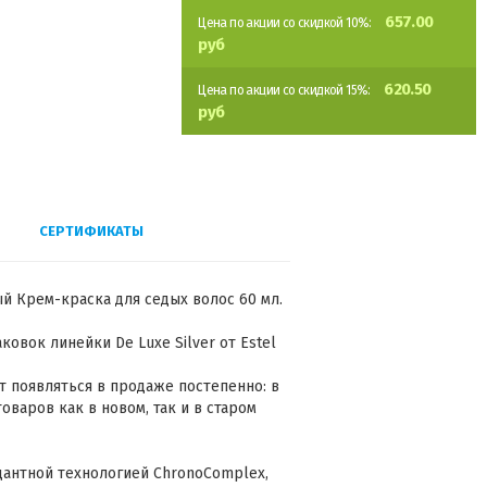
657.00
Цена по акции со скидкой 10%:
руб
620.50
Цена по акции со скидкой 15%:
руб
СЕРТИФИКАТЫ
вый Крем-краска для седых волос 60 мл.
овок линейки De Luxe Silver от Estel
 появляться в продаже постепенно: в
варов как в новом, так и в старом
дантной технологией ChronoComplex,