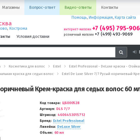
Магазины
Вопрос-ответ
Видео-ответы
Контакты
Помощь
,
Информация
,
Карта сайта
сква
+7 (495) 795-90
,
ново
Кострома
интернет-магазин
+7 (499) 493-9069
розничный магазин
такты
Условия доставки
а
Косметика для волос
Estel
Estel Professional - DeLuxe краска - Стой
иональная краска для седых волос
Estel De Luxe Silver 7/7 Русый коричневый Кр
й коричневый Крем-краска для седых волос 60 мл
Код товара
ЦБ000528
Артикул
DLS 7/7
Штриход
4606453015712
Бренд
Estel Professional
Линейка
DeLuxe Silver
Объем
60 мл