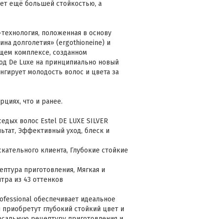
ет ещё большей стойкостью, а
технология, положенная в основу
на долголетия» (ergothioneine) и
ющем комплексе, созданном
од De Luxe на принципиально новый
нгирует молодость волос и цвета за
циях, что и ранее.
едых волос Estel DE LUXE SILVER
ат, Эффективный уход, блеск и
кательного клиента, Глубокие стойкие
ептура приготовления, Мягкая и
тра из 43 оттенков
ofessional обеспечивает идеальное
 приобретут глубокий стойкий цвет и
рсальную рецептуру приготовления и