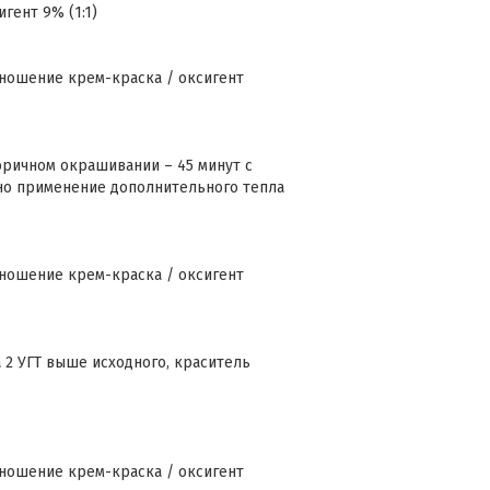
гент 9% (1:1)
шение крем-краска / оксигент
оричном окрашивании – 45 минут с
но применение дополнительного тепла
шение крем-краска / оксигент
 2 УГТ выше исходного, краситель
шение крем-краска / оксигент