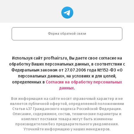
App
Professional
Store
в
Магазин
Store
загрузить
Google
профессиональной
в
Play
косметики
Google
Professional
Play
и
Форма обратной связи
Интернет-
магазин
Profhairs.ru
в
Используя сайт profhairs.ru, Вы даете свое согласие на
Telegram
обработку Ваших персональных данных, в соответствии с
Федеральным законом от 27.07.2006 года №152-ФЗ «О
персональных данных», на условиях и для целей,
определенных в
Согласии на обработку персональных
данных
.
Вся информация на сайте носит справочный характер и не
является публичной офертой, определяемой положениями
Статьи 437 Гражданского кодекса Российской Федерации.
Описание, содержимое, состав, технические параметры и
комплект поставки товара могут быть изменены
производителем без предварительного уведомления.
Уточняйте информацию у наших менеджеров.