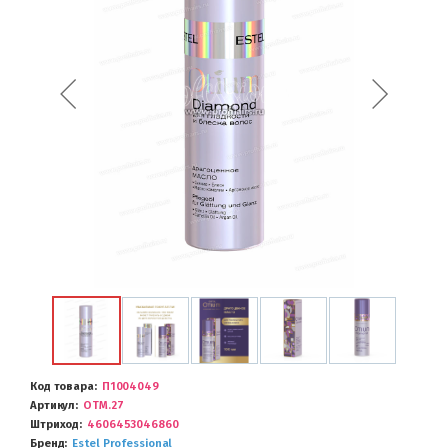
Код товара
П1004049
Артикул
OTM.27
Штриход
4606453046860
Бренд
Estel Professional