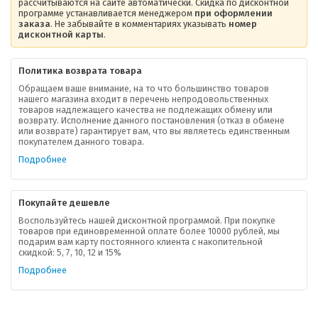
рассчитываются на сайте автоматически. Скидка по дисконтной
программе устанавливается менеджером
при оформлении
заказа
. Не забывайте в комментариях указывать
номер
дисконтной карты
.
Политика возврата товара
Обращаем ваше внимание, на то что большинство товаров
нашего магазина входит в перечень непродовольственных
товаров надлежащего качества не подлежащих обмену или
возврату. Исполнение данного постановления (отказ в обмене
О компании
или возврате) гарантирует вам, что вы являетесь единственным
покупателем данного товара.
Ваша скидка
Подробнее
Контактная информация
Покупайте дешевле
Доставка
Воспользуйтесь нашей дисконтной программой. При покупке
товаров при единовременной оплате более 10000 рублей, мы
подарим вам карту постоянного клиента с накопительной
В помощь покупателю
скидкой: 5, 7, 10, 12 и 15%
Подробнее
Форма обратной связи
Как купить