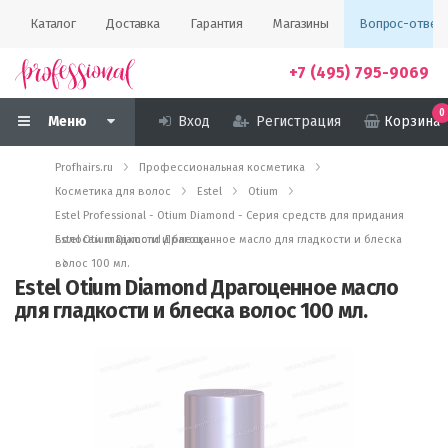
Каталог
Доставка
Гарантия
Магазины
Вопрос-ответ
+7 (495) 795-9069
0
Меню
Вход
Регистрация
Корзина
Profhairs.ru
Профессиональная косметика
Косметика для волос
Estel
Otium
Estel Professional - Otium Diamond - Серия средств для придания
волосам гладкости и блеска
Estel Otium Diamond Драгоценное масло для гладкости и блеска
волос 100 мл.
Estel Otium Diamond Драгоценное масло
для гладкости и блеска волос 100 мл.