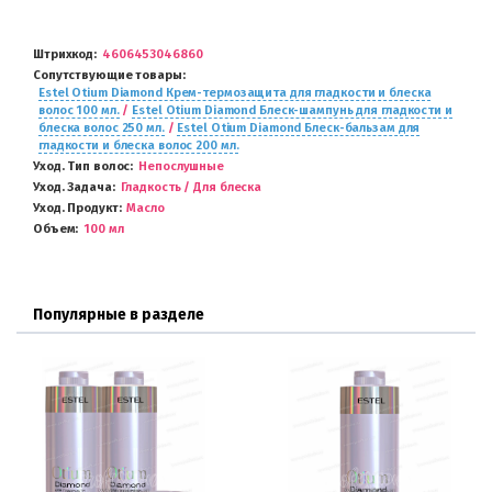
Штрихкод
4606453046860
Сопутствующие товары
Estel Otium Diamond Крем-термозащита для гладкости и блеска
волос 100 мл.
/
Estel Otium Diamond Блеск-шампунь для гладкости и
блеска волос 250 мл.
/
Estel Otium Diamond Блеск-бальзам для
гладкости и блеска волос 200 мл.
Уход. Тип волос
Непослушные
Уход. Задача
Гладкость / Для блеска
Уход. Продукт
Масло
Объем
100 мл
Популярные в разделе