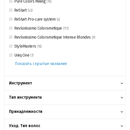
Pure Colors Mixing
(
10
)
ReStart
(
43
)
ReStart Pro-care system
(
4
)
Revlonissimo Colorsmetique
(
111
)
Revlonissimo Colorsmetique Intense Blondes
(
9
)
StyleMasters
(
16
)
Uniq One
(
7
)
Показать скрытые названия
Инструмент
Тип инструмента
Принадлежности
Уход. Тип волос