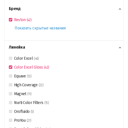
Бренд
Revlon
(
42
)
Показать скрытые названия
Линейка
Color Excel
(
46
)
Color Excel Gloss
(
42
)
Equave
(
13
)
High Coverage
(
22
)
Magnet
(
11
)
Nurti Color Filters
(
15
)
Orofluido
(
5
)
ProYou
(
27
)