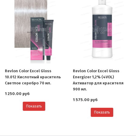
О компании
Ваша скидка
Контактная информация
Revlon Color Excel Gloss
Revlon Color Excel Gloss
10.012 Кислотный краситель
Energizer 1,2% (4VOL)
Доставка
Светлое серебро 70 мл.
Активатор для красителя
900 мл.
1 250.00 руб
В помощь покупателю
1 575.00 руб
Показать
Форма обратной связи
Показать
Как купить
Салон красоты в Москве
Вакансии