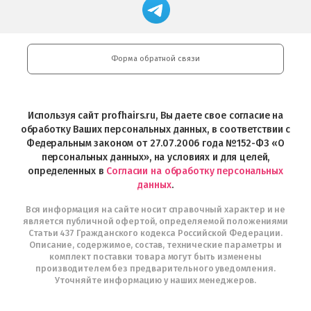
Магазин
Store
загрузить
Google
профессиональной
в
Play
косметики
Google
Professional
Play
и
Форма обратной связи
Интернет-
магазин
Profhairs.ru
в
Используя сайт profhairs.ru, Вы даете свое согласие на
Telegram
обработку Ваших персональных данных, в соответствии с
Федеральным законом от 27.07.2006 года №152-ФЗ «О
персональных данных», на условиях и для целей,
определенных в
Согласии на обработку персональных
данных
.
Вся информация на сайте носит справочный характер и не
является публичной офертой, определяемой положениями
Статьи 437 Гражданского кодекса Российской Федерации.
Описание, содержимое, состав, технические параметры и
комплект поставки товара могут быть изменены
производителем без предварительного уведомления.
Уточняйте информацию у наших менеджеров.