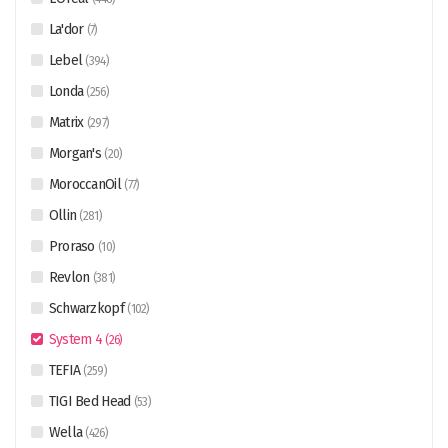
La'dor
(
7
)
Lebel
(
394
)
Londa
(
256
)
Matrix
(
297
)
Morgan's
(
20
)
MoroccanOil
(
77
)
Ollin
(
281
)
Proraso
(
10
)
Revlon
(
381
)
Schwarzkopf
(
102
)
System 4
(
26
)
TEFIA
(
259
)
TIGI Bed Head
(
53
)
Wella
(
426
)