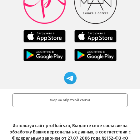
загрузить
Google
в
Play
Google
Play
Мобильное
Мобильное
приложение
приложение
Салоны
Freshman
Professional
Мобильное
загрузить
Мобильное
загрузить
приложение
в
приложение
в
Салоны
App
FRESHMAN
App
Professional
Store
в
Магазин
Store
загрузить
Google
профессиональной
в
Play
косметики
Google
Professional
Play
и
Форма обратной связи
Интернет-
магазин
Profhairs.ru
в
Используя сайт profhairs.ru, Вы даете свое согласие на
Telegram
обработку Ваших персональных данных, в соответствии с
Федеральным законом от 27.07.2006 года №152-ФЗ «О