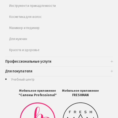
Обучающее видео
Инструмент и принадлежности
Косметика для волос
Маникюр и педикюр
Для мужчин
Красота и здоровье
Профессиональные услуги
Для покупателя
Учебный центр
Мобильное приложение
Мобильное приложение
"Салоны Professional"
FRESHMAN
Мобильное
Мобильное
приложение
приложение
Салоны
FRESHMAN
Professional
в