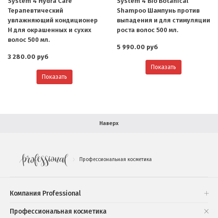
System 4 Hydra Care
System 4 Bio Botanical
Контактная информация
Терапевтический
Shampoo Шампунь против
увлажняющий кондиционер
выпадения и для стимуляции
Доставка
H для окрашенных и сухих
роста волос 500 мл.
волос 500 мл.
5 990.00 руб
В помощь покупателю
3 280.00 руб
Показать
Форма обратной связи
Показать
Как купить
Салон красоты в Москве
Вакансии
Палитра красок для волос
Наверх
Салоны красоты в Иваново
Новинки профессиональной косметики
Профессиональная косметика
.
Подарочные наборы
Проверь свою накопительную скидку
Компания Professional
Книги и статьи
Профессиональная косметика