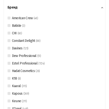
Бренд
American Crew
(
48
)
Batiste
(
3
)
CHI
(
60
)
Constant Delight
(
88
)
Davines
(
121
)
Dew Professional
(
51
)
Estel Professional
(
1724
)
Hadat Cosmetics
(
26
)
K18
(
8
)
Kaaral
(
315
)
Kapous
(
369
)
Keune
(
211
)
L'Oreal
(
448
)