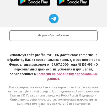
загрузить
приложение
в
приложение
в
Салоны
App
FRESHMAN
App
Professional
Store
в
Магазин
Store
загрузить
Google
профессиональной
в
Play
косметики
Google
Professional
Play
и
Форма обратной связи
Интернет-
магазин
Profhairs.ru
в
Используя сайт profhairs.ru, Вы даете свое согласие на
Telegram
обработку Ваших персональных данных, в соответствии с
Федеральным законом от 27.07.2006 года №152-ФЗ «О
персональных данных», на условиях и для целей,
определенных в
Согласии на обработку персональных
данных
.
Вся информация на сайте носит справочный характер и не
является публичной офертой, определяемой положениями
Статьи 437 Гражданского кодекса Российской Федерации.
Описание, содержимое, состав, технические параметры и
комплект поставки товара могут быть изменены