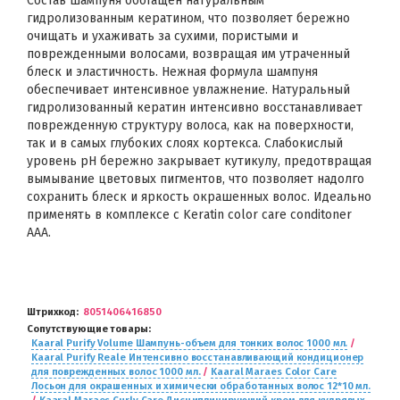
Состав шампуня обогащен натуральным
гидролизованным кератином, что позволяет бережно
очищать и ухаживать за сухими, пористыми и
поврежденными волосами, возвращая им утраченный
блеск и эластичность. Нежная формула шампуня
обеспечивает интенсивное увлажнение. Натуральный
гидролизованный кератин интенсивно восстанавливает
поврежденную структуру волоса, как на поверхности,
так и в самых глубоких слоях кортекса. Слабокислый
уровень рН бережно закрывает кутикулу, предотвращая
вымывание цветовых пигментов, что позволяет надолго
сохранить блеск и яркость окрашенных волос. Идеально
применять в комплексе с Keratin color care conditoner
AAA.
Штрихкод
8051406416850
Сопутствующие товары
Kaaral Purify Volume Шампунь-объем для тонких волос 1000 мл.
/
Kaaral Purify Reale Интенсивно восстанавливающий кондиционер
для поврежденных волос 1000 мл.
/
Kaaral Maraes Color Care
Лосьон для окрашенных и химически обработанных волос 12*10 мл.