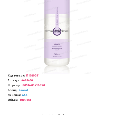
Код товара
П1020031
Артикул
AAA1410
Штриход
8051406416850
Бренд
Kaaral
Линейка
AAA
Объем
1000 мл