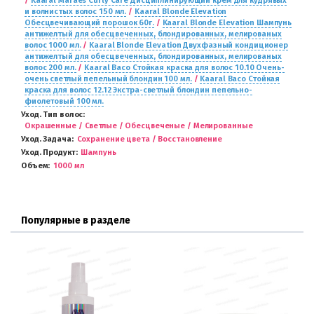
/
Kaaral Maraes Curly Care Дисциплинирующий крем для кудрявых
и волнистых волос 150 мл.
/
Kaaral Blonde Elevation
Обесцвечивающий порошок 60г.
/
Kaaral Blonde Elevation Шампунь
антижелтый для обесцвеченных, блондированных, мелированых
волос 1000 мл.
/
Kaaral Blonde Elevation Двухфазный кондиционер
антижелтый для обесцвеченных, блондированных, мелированых
волос 200 мл.
/
Kaaral Baco Стойкая краска для волос 10.10 Очень-
очень светлый пепельный блондин 100 мл.
/
Kaaral Baco Стойкая
краска для волос 12.12 Экстра-светлый блондин пепельно-
фиолетовый 100 мл.
Уход. Тип волос
Окрашенные / Светлые / Обесцвеченые / Мелированные
Уход. Задача
Сохранение цвета / Восстановление
Уход. Продукт
Шампунь
Объем
1000 мл
Популярные в разделе