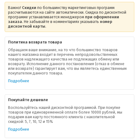
Важно!
Скидки
по большинству маркетинговых программ
рассчитываются на сайте автоматически. Скидка по дисконтной
программе устанавливается менеджером
при оформлении
заказа
. Не забывайте в комментариях указывать
номер
дисконтной карты
.
Политика возврата товара
Обращаем ваше внимание, на то что большинство товаров
нашего магазина входит в перечень непродовольственных
товаров надлежащего качества не подлежащих обмену или
возврату. Исполнение данного постановления (отказ в обмене
О компании
или возврате) гарантирует вам, что вы являетесь единственным
покупателем данного товара.
Ваша скидка
Подробнее
Контактная информация
Покупайте дешевле
Доставка
Воспользуйтесь нашей дисконтной программой. При покупке
товаров при единовременной оплате более 10000 рублей, мы
подарим вам карту постоянного клиента с накопительной
В помощь покупателю
скидкой: 5, 7, 10, 12 и 15%
Подробнее
Форма обратной связи