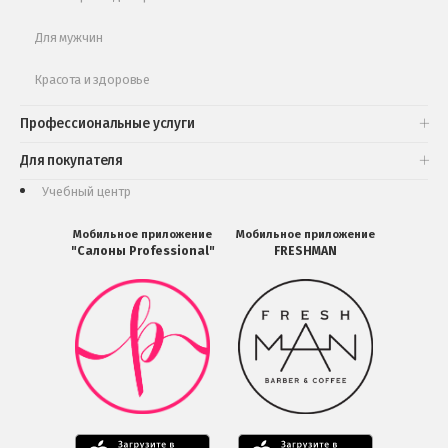
Для мужчин
Красота и здоровье
Профессиональные услуги
Для покупателя
Учебный центр
Мобильное приложение
Мобильное приложение
"Салоны Professional"
FRESHMAN
Мобильное
Мобильное
приложение
приложение
Салоны
FRESHMAN
Professional
в
загрузить
Google
в
Play
Google
Play
Мобильное
Мобильное