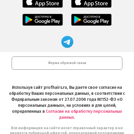
приложение
приложение
Салоны
Freshman
Professional
Мобильное
загрузить
Мобильное
загрузить
приложение
в
приложение
в
Салоны
App
FRESHMAN
App
Professional
Store
в
Магазин
Store
загрузить
Google
профессиональной
в
Play
косметики
Google
Professional
Play
и
Форма обратной связи
Интернет-
магазин
Profhairs.ru
в
Используя сайт profhairs.ru, Вы даете свое согласие на
Telegram
обработку Ваших персональных данных, в соответствии с
Федеральным законом от 27.07.2006 года №152-ФЗ «О
персональных данных», на условиях и для целей,
определенных в
Согласии на обработку персональных
данных
.
Вся информация на сайте носит справочный характер и не
является публичной офертой, определяемой положениями