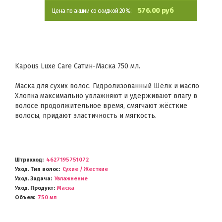
576.00 руб
Цена по акции со скидкой 20%:
Kapous Luxe Care Сатин-Маска 750 мл.
Маска для сухих волос. Гидролизованный Шёлк и масло
Хлопка максимально увлажняют и удерживают влагу в
волосе продолжительное время, смягчают жёсткие
волосы, придают эластичность и мягкость.
Штрихкод
4627195751072
Уход. Тип волос
Сухие / Жесткие
Уход. Задача
Увлажнение
Уход. Продукт
Маска
Объем
750 мл