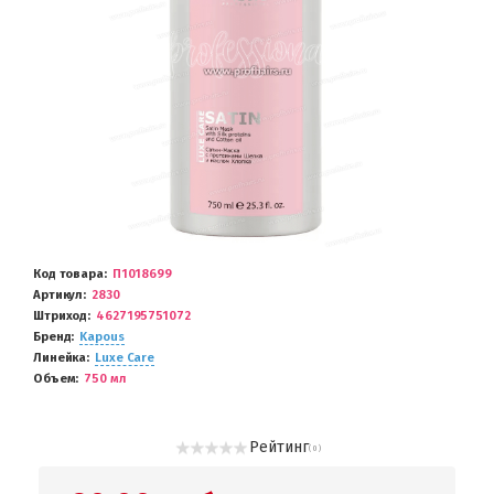
Код товара
П1018699
Артикул
2830
Штриход
4627195751072
Бренд
Kapous
Линейка
Luxe Care
Объем
750 мл
Рейтинг
( 0 )