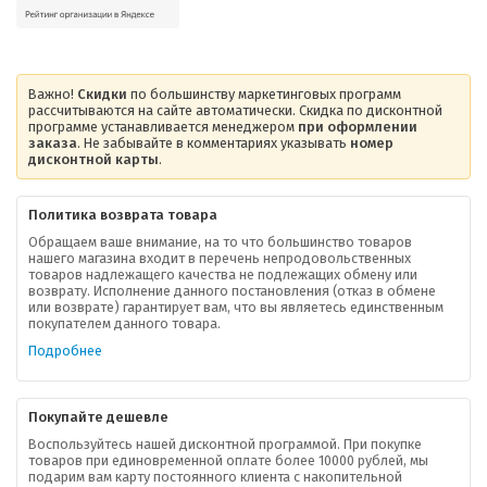
Важно!
Скидки
по большинству маркетинговых программ
рассчитываются на сайте автоматически. Скидка по дисконтной
программе устанавливается менеджером
при оформлении
заказа
. Не забывайте в комментариях указывать
номер
дисконтной карты
.
Политика возврата товара
Обращаем ваше внимание, на то что большинство товаров
нашего магазина входит в перечень непродовольственных
товаров надлежащего качества не подлежащих обмену или
возврату. Исполнение данного постановления (отказ в обмене
О компании
или возврате) гарантирует вам, что вы являетесь единственным
покупателем данного товара.
Ваша скидка
Подробнее
Контактная информация
Покупайте дешевле
Доставка
Воспользуйтесь нашей дисконтной программой. При покупке
товаров при единовременной оплате более 10000 рублей, мы
подарим вам карту постоянного клиента с накопительной
В помощь покупателю