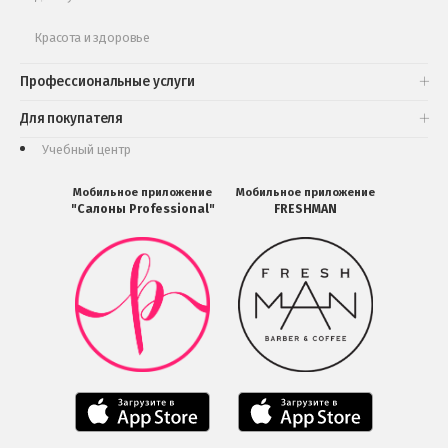
Красота и здоровье
Профессиональные услуги
Для покупателя
Учебный центр
Мобильное приложение
Мобильное приложение
"Салоны Professional"
FRESHMAN
Мобильное
Мобильное
приложение
приложение
Салоны
FRESHMAN
Professional
в
загрузить
Google
в
Play
Google
Play
Мобильное
Мобильное
приложение
приложение
Салоны
Freshman