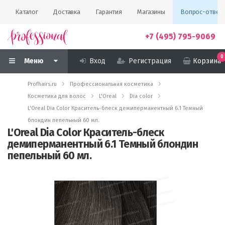
Каталог
Доставка
Гарантия
Магазины
Вопрос-ответ
+7 (495) 795-9069
0
Меню
Вход
Регистрация
Корзина
Profhairs.ru
Профессиональная косметика
Косметика для волос
L'Oreal
Dia color
L'Oreal Dia Color Краситель-блеск демиперманентный 6.1 Темный
блондин пепельный 60 мл.
L'Oreal Dia Color Краситель-блеск
демиперманентный 6.1 Темный блондин
пепельный 60 мл.