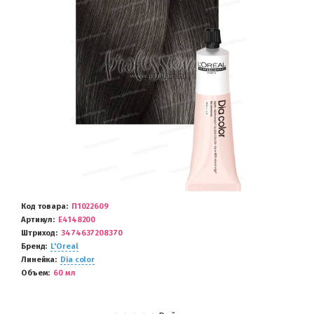
Код товара
П1022609
Артикул
E4148200
Штриход
3474637208370
Бренд
L'Oreal
Линейка
Dia color
Объем
60 мл