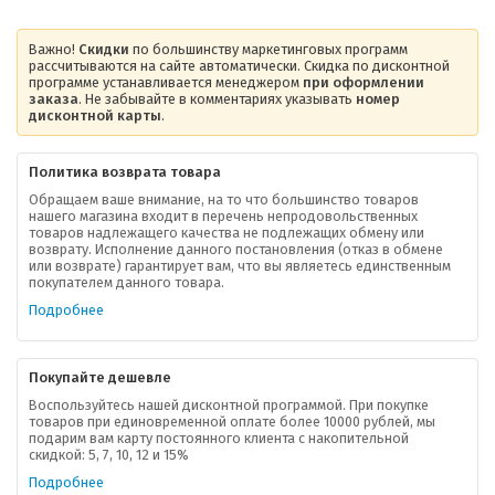
Важно!
Скидки
по большинству маркетинговых программ
рассчитываются на сайте автоматически. Скидка по дисконтной
программе устанавливается менеджером
при оформлении
заказа
. Не забывайте в комментариях указывать
номер
дисконтной карты
.
Политика возврата товара
Обращаем ваше внимание, на то что большинство товаров
нашего магазина входит в перечень непродовольственных
товаров надлежащего качества не подлежащих обмену или
возврату. Исполнение данного постановления (отказ в обмене
О компании
или возврате) гарантирует вам, что вы являетесь единственным
покупателем данного товара.
Ваша скидка
Подробнее
Контактная информация
Покупайте дешевле
Доставка
Воспользуйтесь нашей дисконтной программой. При покупке
товаров при единовременной оплате более 10000 рублей, мы
подарим вам карту постоянного клиента с накопительной
В помощь покупателю
скидкой: 5, 7, 10, 12 и 15%
Подробнее
Форма обратной связи