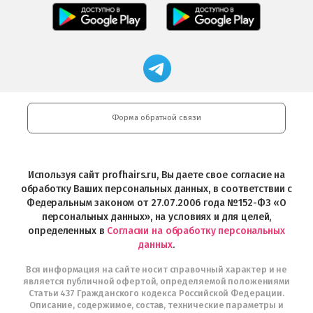
Professional
Мобильное
загрузить
Мобильное
загрузить
приложение
в
приложение
в
Салоны
App
FRESHMAN
App
Professional
Store
в
Магазин
Store
загрузить
Google
профессиональной
в
Play
косметики
Google
Professional
Play
и
Форма обратной связи
Интернет-
магазин
Profhairs.ru
в
Используя сайт profhairs.ru, Вы даете свое согласие на
Telegram
обработку Ваших персональных данных, в соответствии с
Федеральным законом от 27.07.2006 года №152-ФЗ «О
персональных данных», на условиях и для целей,
определенных в
Согласии на обработку персональных
данных
.
Вся информация на сайте носит справочный характер и не
является публичной офертой, определяемой положениями
Статьи 437 Гражданского кодекса Российской Федерации.
Описание, содержимое, состав, технические параметры и