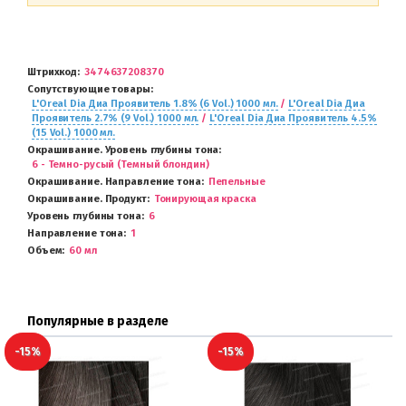
Штрихкод
3474637208370
Сопутствующие товары
L'Oreal Dia Диа Проявитель 1.8% (6 Vol.) 1000 мл.
/
L'Oreal Dia Диа
Проявитель 2.7% (9 Vol.) 1000 мл.
/
L'Oreal Dia Диа Проявитель 4.5%
(15 Vol.) 1000 мл.
Окрашивание. Уровень глубины тона
6 - Темно-русый (Темный блондин)
Окрашивание. Направление тона
Пепельные
Окрашивание. Продукт
Тонирующая краска
Уровень глубины тона
6
Направление тона
1
Объем
60 мл
Популярные в разделе
-15%
-15%