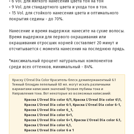
• 6 Vol. для мягкого нанесения цвета тон на тон
• 9 Vol. для стандартного цвета и ухода тон в тон.
• 15 Vol. для стойкого нанесения цвета и оптимального
покрытия седины - до 70%.
Нанесение и время выдержки: нанесите на сухие волосы.
Время выдержки для первого окрашивания или
окрашивания отросших корней составляет 20 минут и
отсчитывается с момента нанесения на последнюю прядь.
*максимальный процент натуральных компонентов
среди всех оттенков, минимальный - 84%.
Краску L'Oreal Dia Color Краситель-блеск демиперманентный 6.1
Темный блондин пепельный 60 мл. могут искать различными
вариантами написания значений Уровня глубины тона и
Направления тона. Вот некоторые из возможных написаний:
Краска L'Oreal Dia color 6/1
Краска L'Oreal Dia color 6\1
Краска L'Oreal Dia color 6:1
Краска L'Oreal Dia color 6-1
Краска L'Oreal Dia color 6_1
Краска L'Oreal Dia color 6+1
Краска L'Oreal Dia color 6=1
Краска L'Oreal Dia color 6.1
Краска L'Oreal Dia color 6,1
Краска L'Oreal Dia color 6 и 1