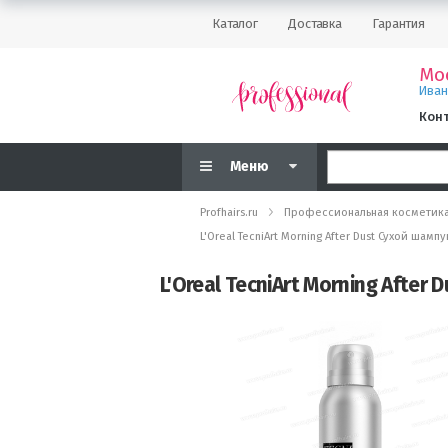
Каталог
Доставка
Гарантия
Мо
Ива
Кон
Меню
Profhairs.ru
Профессиональная косметик
L'Oreal TecniArt Morning After Dust Сухой шамп
L'Oreal TecniArt Morning After