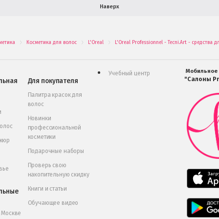
Наверх
метика
Косметика для волос
L'Oreal
L'Oreal Professionnel - Tecni.Art - средства
.
.
.
Мобильное
Учебный центр
"Салоны Pr
льная
Для покупателя
Палитра красок для
волос
и
Новинки
волос
профессиональной
косметики
икюр
Подарочные наборы
Проверь свою
вье
накопительную скидку
Книги и статьи
льные
Обучающее видео
в Москве