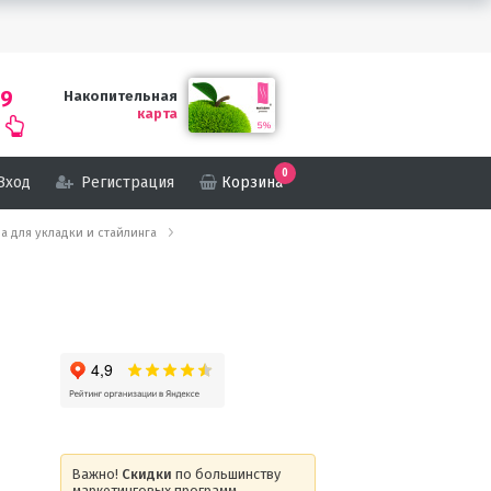
69
Накопительная
карта
0
Вход
Регистрация
Корзина
ства для укладки и стайлинга
Важно!
Скидки
по большинству
маркетинговых программ