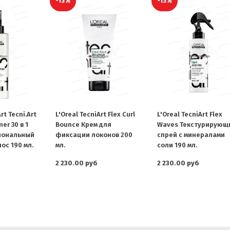
-15%
-15%
rt Tecni.Art
L'Oreal TecniArt Flex Curl
L'Oreal TecniArt Flex
mer 30 в 1
Bounce Крем для
Waves Текстурирующ
иональный
фиксации локонов 200
спрей с минералами
ос 190 мл.
мл.
соли 190 мл.
2 230.00 руб
2 230.00 руб