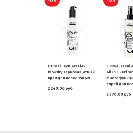
-15%
-15%
L'Oreal TecniArt Flex
L'Oreal Tecni A
Blowdry Термозащитный
All In 1 Perfor
крем для волос 150 мл.
Многофункц
спрей для вол
2 240.00 руб
2 370.00 руб