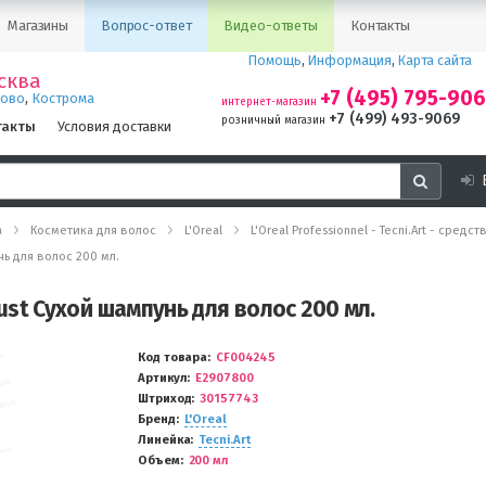
Магазины
Вопрос-ответ
Видео-ответы
Контакты
Помощь
,
Информация
,
Карта сайта
сква
+7 (495) 795-90
,
ново
Кострома
интернет-магазин
+7 (499) 493-9069
розничный магазин
такты
Условия доставки
а
Косметика для волос
L'Oreal
L'Oreal Professionnel - Tecni.Art - сред
унь для волос 200 мл.
 Dust Сухой шампунь для волос 200 мл.
Код товара
CF004245
Артикул
E2907800
Штриход
30157743
Бренд
L'Oreal
Линейка
Tecni.Art
Объем
200 мл