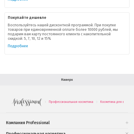
Контактная информация
Покупайте дешевле
Доставка
Воспользуйтесь нашей дисконтной программой. При покупке
товаров при единовременной оплате более 10000 рублей, мы
подарим вам карту постоянного клиента с накопительной
В помощь покупателю
скидкой: 5, 7, 10, 12 и 15%
Подробнее
Форма обратной связи
Как купить
Салон красоты в Москве
Вакансии
Палитра красок для волос
Наверх
Салоны красоты в Иваново
Новинки профессиональной косметики
Профессиональная косметика
Косметика для волос
.
.
Подарочные наборы
Проверь свою накопительную скидку
Компания Professional
Книги и статьи
Профессиональная косметика