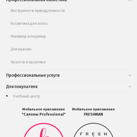
Обучающее видео
Инструмент и принадлежности
Косметика для волос
Маникюр и педикюр
Для мужчин
Красота и здоровье
Профессиональные услуги
Для покупателя
Учебный центр
Мобильное приложение
Мобильное приложение
"Салоны Professional"
FRESHMAN
Мобильное
Мобильное
приложение
приложение
Салоны
FRESHMAN