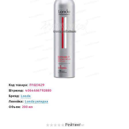
Код товара
П1023629
Штриход
4064666792880
Бренд
Londa
Линейка
Londa укладка
Объем
200 мл
Рейтинг
( 0 )