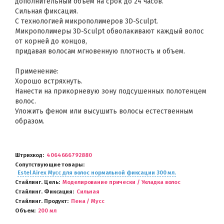
дополнительный объем на срок до 24 часов.
Сильная фиксация.
С технологией микрополимеров 3D-Sculpt.
Микрополимеры 3D-Sculpt обволакивают каждый волос
от корней до концов,
придавая волосам мгновенную плотность и объем.
Применение:
Хорошо встряхнуть.
Нанести на прикорневую зону подсушенных полотенцем
волос.
Уложить феном или высушить волосы естественным
образом.
Штрихкод
4064666792880
Сопутствующие товары
Estel Airex Мусс для волос нормальной фиксации 300 мл.
Стайлинг. Цель
Моделирование прически / Укладка волос
Стайлинг. Фиксация
Сильная
Стайлинг. Продукт
Пена / Мусс
Объем
200 мл