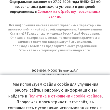
Федеральным законом от 27.07.2006 года №152-ФЗ «О
персональных данных», на условиях и для целей,
определенных в
Согласии на обработку персональных
данных
.
Вся информация на сайте носит справочный характер и не
является публичной офертой, определяемой положениями
Статьи 437 Гражданского кодекса Российской Федерации.
Описание, содержимое, состав, технические параметры и
комплект поставки товара могут быть изменены
производителем без предварительного уведомления.
Уточняйте информацию у наших менеджеров.
2006-2026, © ООО "Бьюти-стайл"
Все права защищены
www.profhairs.ru
Мы используем файлы cookie для улучшения
Широкий выбор инструментов, аксессуаров и принадлежностей для
воплощения
работы сайта. Подробную информацию вы
самых изысканных и необычных идей по созданию Вашего образа и стиля.
найдете в
Политика в отношении cookie-файлов
.
Продолжая просматривать этот сайт, вы
соглашаетесь с условиями использования cookie-