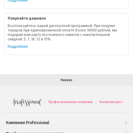
Подробнее
Контактная информация
Покупайте дешевле
Доставка
Воспользуйтесь нашей дисконтной программой. При покупке
товаров при единовременной оплате более 10000 рублей, мы
подарим вам карту постоянного клиента с накопительной
В помощь покупателю
скидкой: 5, 7, 10, 12 и 15%
Подробнее
Форма обратной связи
Как купить
Салон красоты в Москве
Вакансии
Палитра красок для волос
Наверх
Салоны красоты в Иваново
Новинки профессиональной косметики
Профессиональная косметика
Косметика для волос
.
.
Подарочные наборы
Проверь свою накопительную скидку
Компания Professional
Книги и статьи