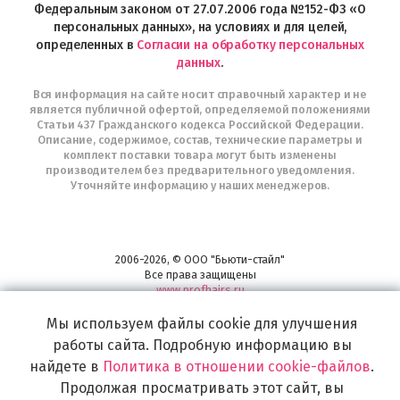
Федеральным законом от 27.07.2006 года №152-ФЗ «О
персональных данных», на условиях и для целей,
определенных в
Согласии на обработку персональных
данных
.
Вся информация на сайте носит справочный характер и не
является публичной офертой, определяемой положениями
Статьи 437 Гражданского кодекса Российской Федерации.
Описание, содержимое, состав, технические параметры и
комплект поставки товара могут быть изменены
производителем без предварительного уведомления.
Уточняйте информацию у наших менеджеров.
2006-2026, © ООО "Бьюти-стайл"
Все права защищены
www.profhairs.ru
Широкий выбор инструментов, аксессуаров и принадлежностей для
Мы используем файлы cookie для улучшения
воплощения
самых изысканных и необычных идей по созданию Вашего образа и стиля.
работы сайта. Подробную информацию вы
найдете в
Политика в отношении cookie-файлов
.
Продолжая просматривать этот сайт, вы