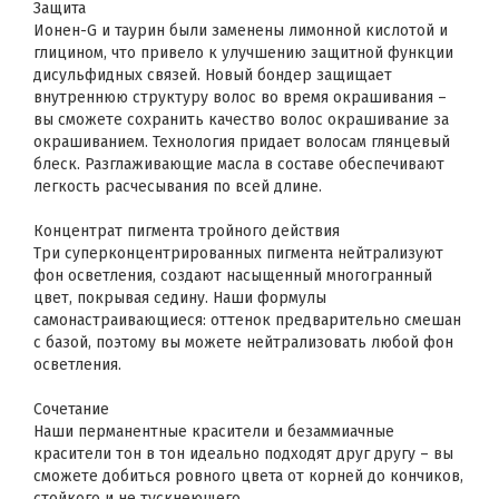
Защита
Ионен-G и таурин были заменены лимонной кислотой и
глицином, что привело к улучшению защитной функции
дисульфидных связей. Новый бондер защищает
внутреннюю структуру волос во время окрашивания –
вы сможете сохранить качество волос окрашивание за
окрашиванием. Технология придает волосам глянцевый
блеск. Разглаживающие масла в составе обеспечивают
легкость расчесывания по всей длине.
Концентрат пигмента тройного действия
Три суперконцентрированных пигмента нейтрализуют
фон осветления, создают насыщенный многогранный
цвет, покрывая седину. Наши формулы
самонастраивающиеся: оттенок предварительно смешан
с базой, поэтому вы можете нейтрализовать любой фон
осветления.
Сочетание
Наши перманентные красители и безаммиачные
красители тон в тон идеально подходят друг другу – вы
сможете добиться ровного цвета от корней до кончиков,
стойкого и не тускнеющего.