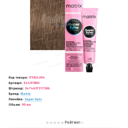
Код товара
П1024304
Артикул
E4491800
Штриход
3474637317386
Бренд
Matrix
Линейка
Super Sync
Объем
90 мл
Рейтинг
( 0 )