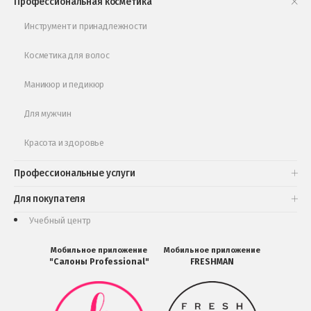
Профессиональная косметика
Обучающее видео
Инструмент и принадлежности
Косметика для волос
Маникюр и педикюр
Для мужчин
Красота и здоровье
Профессиональные услуги
Для покупателя
Учебный центр
Мобильное приложение
Мобильное приложение
"Салоны Professional"
FRESHMAN
Мобильное
Мобильное
приложение
приложение
Салоны
FRESHMAN