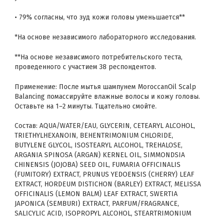
• 79% согласны, что зуд кожи головы уменьшается**
*На основе независимого лабораторного исследования.
**На основе независимого потребительского теста,
проведенного с участием 38 респондентов.
Применение: После мытья шампунем MoroccanOil Scalp
Balancing помассируйте влажные волосы и кожу головы.
Оставьте на 1–2 минуты. Тщательно смойте.
Состав: AQUA/WATER/EAU, GLYCERIN, CETEARYL ALCOHOL,
TRIETHYLHEXANOIN, BEHENTRIMONIUM CHLORIDE,
BUTYLENE GLYCOL, ISOSTEARYL ALCOHOL, TREHALOSE,
ARGANIA SPINOSA (ARGAN) KERNEL OIL, SIMMONDSIA
CHINENSIS (JOJOBA) SEED OIL, FUMARIA OFFICINALIS
(FUMITORY) EXTRACT, PRUNUS YEDOENSIS (CHERRY) LEAF
EXTRACT, HORDEUM DISTICHON (BARLEY) EXTRACT, MELISSA
OFFICINALIS (LEMON BALM) LEAF EXTRACT, SWERTIA
JAPONICA (SEMBURI) EXTRACT, PARFUM/FRAGRANCE,
SALICYLIC ACID, ISOPROPYL ALCOHOL, STEARTRIMONIUM