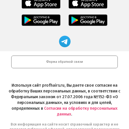
приложение
приложение
Салоны
Freshman
Professional
Мобильное
загрузить
Мобильное
загрузить
приложение
в
приложение
в
Салоны
App
FRESHMAN
App
Professional
Store
в
Магазин
Store
загрузить
Google
профессиональной
в
Play
косметики
Google
Professional
Play
и
Форма обратной связи
Интернет-
магазин
Profhairs.ru
в
Используя сайт profhairs.ru, Вы даете свое согласие на
Telegram
обработку Ваших персональных данных, в соответствии с
Федеральным законом от 27.07.2006 года №152-ФЗ «О
персональных данных», на условиях и для целей,
определенных в
Согласии на обработку персональных
данных
.
Вся информация на сайте носит справочный характер и не