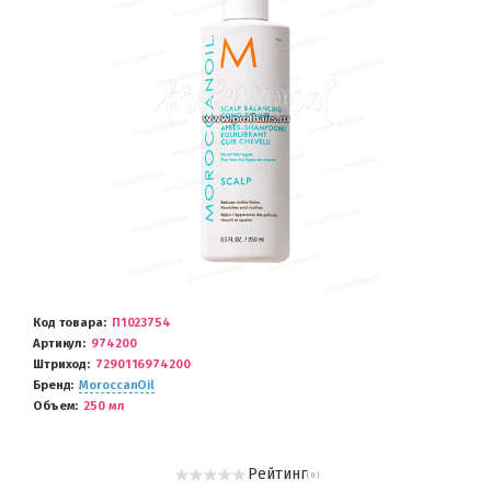
Код товара
П1023754
Артикул
974200
Штриход
7290116974200
Бренд
MoroccanOil
Объем
250 мл
Рейтинг
( 0 )