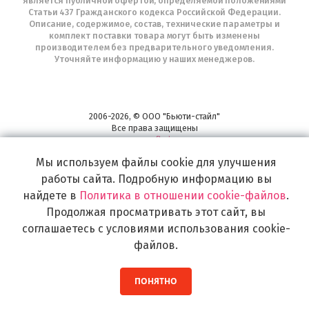
является публичной офертой, определяемой положениями
Статьи 437 Гражданского кодекса Российской Федерации.
Описание, содержимое, состав, технические параметры и
комплект поставки товара могут быть изменены
производителем без предварительного уведомления.
Уточняйте информацию у наших менеджеров.
2006-2026, © ООО "Бьюти-стайл"
Все права защищены
www.profhairs.ru
Широкий выбор инструментов, аксессуаров и принадлежностей для
Мы используем файлы cookie для улучшения
воплощения
работы сайта. Подробную информацию вы
самых изысканных и необычных идей по созданию Вашего образа и стиля.
найдете в
Политика в отношении cookie-файлов
.
Продолжая просматривать этот сайт, вы
соглашаетесь с условиями использования cookie-
файлов.
ПОНЯТНО