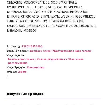
CHLORIDE, POLYSORBATE 60, SODIUM CITRATE,
HYDROXYETHYLCELLULOSE, GLUCOSYL HESPERIDIN,
DIPOTASSIUM GLYCYRRHIZATE, NIACINAMIDE, SODIUM
NITRATE, CITRIC ACID, ETHYLHEXYLGLYCERIN, TOCOPHEROL,
T-BUTYL ALCOHOL, SODIUM DILAURAMIDOGLUTAMIDE
LYSINE, SODIUM BENZOATE, PHENOXYETHANOL, LIMONENE,
LINALOOL. MOSBC01
Штрихкод
7290116974200
Уход. Тип волос
Жирные / Сухие / Чувствительная кожа головы
Уход. Задача
Баланс кожи головы / Снятие раздражения / Облегчение
расчесывания
Уход. Продукт
Кондиционер
Объем
250 мл
Популярные в разделе