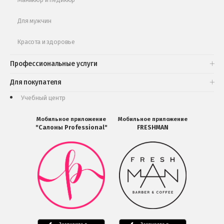
Для мужчин
Красота и здоровье
Профессиональные услуги
Для покупателя
Учебный центр
Мобильное приложение
Мобильное приложение
"Салоны Professional"
FRESHMAN
Мобильное
Мобильное
приложение
приложение
Салоны
FRESHMAN
Professional
в
загрузить
Google
в
Play
Google
Play
Мобильное
Мобильное