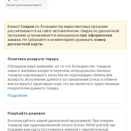
Важно!
Скидки
по большинству маркетинговых программ
рассчитываются на сайте автоматически. Скидка по дисконтной
программе устанавливается менеджером
при оформлении
заказа
. Не забывайте в комментариях указывать
номер
дисконтной карты
.
Политика возврата товара
Обращаем ваше внимание, на то что большинство товаров
нашего магазина входит в перечень непродовольственных
товаров надлежащего качества не подлежащих обмену или
возврату. Исполнение данного постановления (отказ в обмене
О компании
или возврате) гарантирует вам, что вы являетесь единственным
покупателем данного товара.
Ваша скидка
Подробнее
Контактная информация
Покупайте дешевле
Доставка
Воспользуйтесь нашей дисконтной программой. При покупке
товаров при единовременной оплате более 10000 рублей, мы
подарим вам карту постоянного клиента с накопительной
В помощь покупателю