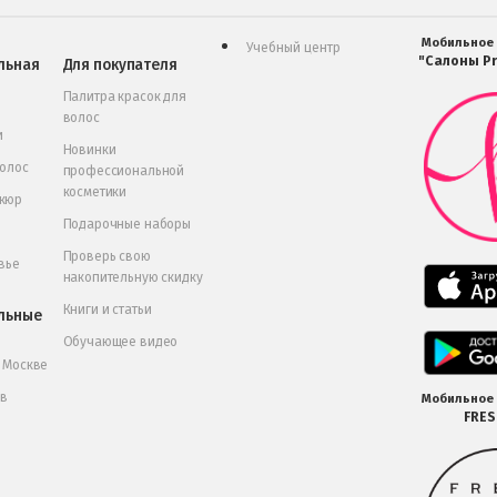
Мобильное
Учебный центр
"Салоны Pr
льная
Для покупателя
Палитра красок для
волос
и
Новинки
волос
профессиональной
косметики
икюр
Подарочные наборы
Проверь свою
вье
накопительную скидку
Книги и статьи
льные
Обучающее видео
в Москве
 в
Мобильное
FRE