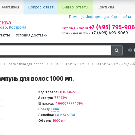
Магазины
Вопрос-ответ
Видео-ответы
Контакты
Помощь
,
Информация
,
Карта сайта
сква
+7 (495) 795-90
,
ново
Кострома
интернет-магазин
+7 (499) 493-9069
розничный магазин
такты
Условия доставки
а
Косметика для волос
Ollin
L&P SYSTEM
Ollin L&P SYSTEM Липидны
мпунь для волос 1000 мл.
Код товара
П1023427
Артикул
774394
Штриход
4660077774394
Бренд
Ollin
Линейка
L&P SYSTEM
Объем
1000 мл