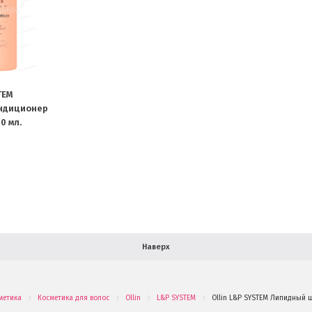
TEM
ндиционер
0 мл.
Наверх
метика
Косметика для волос
Ollin
L&P SYSTEM
Ollin L&P SYSTEM Липидный ш
.
.
.
.