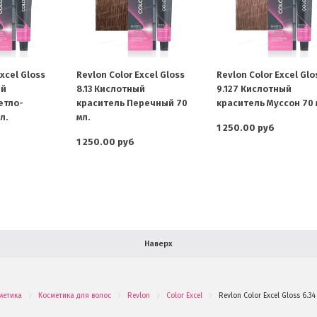
xcel Gloss
Revlon Color Excel Gloss
Revlon Color Excel Glo
ый
8.13 Кислотный
9.127 Кислотный
етло-
краситель Перечный 70
краситель Муссон 70 
л.
мл.
1 250.00 руб
1 250.00 руб
Наверх
метика
Косметика для волос
Revlon
Color Excel
Revlon Color Excel Gloss 6.
.
.
.
.