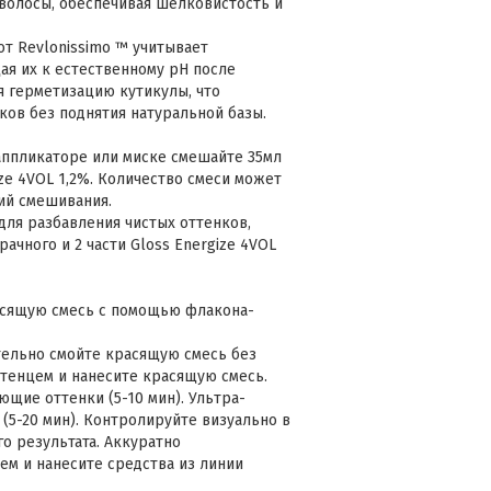
волосы, обеспечивая шелковистость и
 от Revlonissimo ™ учитывает
ая их к естественному pH после
я герметизацию кутикулы, что
ов без поднятия натуральной базы.
аппликаторе или миске смешайте 35мл
ze 4VOL 1,2%. Количество смеси может
ий смешивания.
для разбавления чистых оттенков,
ачного и 2 части Gloss Energize 4VOL
расящую смесь с помощью флакона-
тельно смойте красящую смесь без
тенцем и нанесите красящую смесь.
ющие оттенки (5-10 мин). Ультра-
(5-20 мин). Контролируйте визуально в
о результата. Аккуратно
ем и нанесите средства из линии