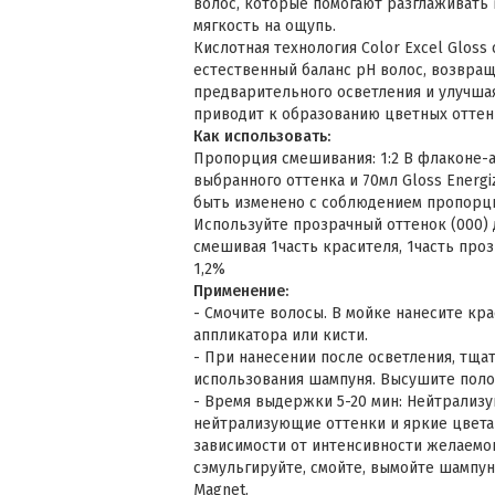
волос, которые помогают разглаживать 
мягкость на ощупь.
Кислотная технология Color Excel Gloss
естественный баланс pH волос, возвращ
предварительного осветления и улучша
приводит к образованию цветных оттенк
Как использовать:
Пропорция смешивания: 1:2 В флаконе-
выбранного оттенка и 70мл Gloss Energi
быть изменено с соблюдением пропорц
Используйте прозрачный оттенок (000) 
смешивая 1часть красителя, 1часть прозр
1,2%
Применение:
- Смочите волосы. В мойке нанесите к
аппликатора или кисти.
- При нанесении после осветления, тща
использования шампуня. Высушите поло
- Время выдержки 5-20 мин: Нейтрализу
нейтрализующие оттенки и яркие цвета 
зависимости от интенсивности желаемог
сэмульгируйте, смойте, вымойте шампун
Magnet.