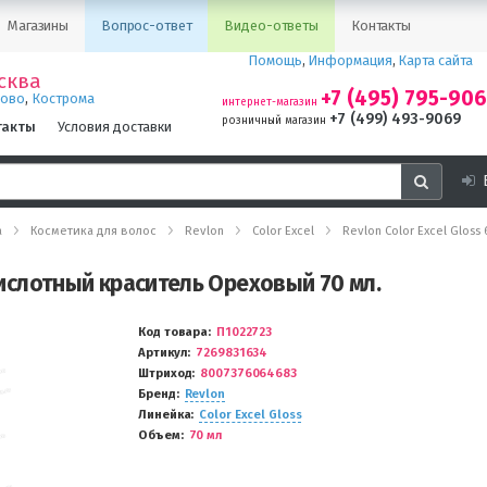
Магазины
Вопрос-ответ
Видео-ответы
Контакты
Помощь
,
Информация
,
Карта сайта
сква
+7 (495) 795-90
,
ново
Кострома
интернет-магазин
+7 (499) 493-9069
розничный магазин
такты
Условия доставки
а
Косметика для волос
Revlon
Color Excel
Revlon Color Excel Glos
 Кислотный краситель Ореховый 70 мл.
Код товара
П1022723
Артикул
7269831634
Штриход
8007376064683
Бренд
Revlon
Линейка
Color Excel Gloss
Объем
70 мл