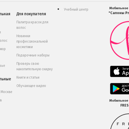
Мобильное
Учебный центр
"Салоны Pr
льная
Для покупателя
Палитра красок для
волос
и
Новинки
волос
профессиональной
косметики
икюр
Подарочные наборы
Проверь свою
вье
накопительную скидку
Книги и статьи
льные
Обучающее видео
в Москве
 в
Мобильное
FRE