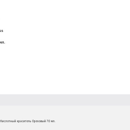
ss
мл.
34 Кислотный краситель Ореховый 70 мл.