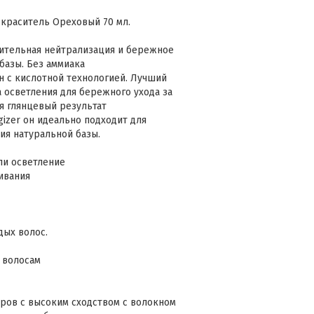
й краситель Ореховый 70 мл.
чительная нейтрализация и бережное
базы. Без аммиака
он с кислотной технологией. Лучший
 осветления для бережного ухода за
я глянцевый результат
gizer он идеально подходит для
ия натуральной базы.
ли осветление
ивания
дых волос.
 волосам
ов с высоким сходством с волокном