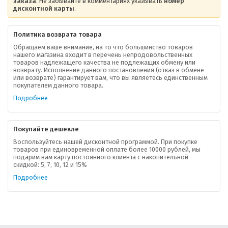
заказа
. Не забывайте в комментариях указывать
номер
дисконтной карты
.
Политика возврата товара
Обращаем ваше внимание, на то что большинство товаров
нашего магазина входит в перечень непродовольственных
товаров надлежащего качества не подлежащих обмену или
возврату. Исполнение данного постановления (отказ в обмене
О компании
или возврате) гарантирует вам, что вы являетесь единственным
покупателем данного товара.
Ваша скидка
Подробнее
Контактная информация
Покупайте дешевле
Доставка
Воспользуйтесь нашей дисконтной программой. При покупке
товаров при единовременной оплате более 10000 рублей, мы
подарим вам карту постоянного клиента с накопительной
В помощь покупателю
скидкой: 5, 7, 10, 12 и 15%
Подробнее
Форма обратной связи
Как купить
Салон красоты в Москве
Вакансии