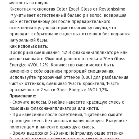
мягкость на ощупь.
Кислотная технология Color Excel Gloss от Revlonissimo
™ учитывает естественный баланс pH волос, возвращая
их к естественному pH после предварительного
осветления и улучшая герметизацию кутикулы, что
приводит к образованию цветных оттенков без поднятия
натуральной базы.
Как использовать:
Пропорция смешивания: 1:2 В флаконе-аппликаторе или
миске смешайте 35мл выбранного оттенка и 70мл Gloss
Energize 4VOL 1,2%. Количество смеси может быть
изменено с соблюдением пропорций смешивания.
Используйте прозрачный оттенок (000) для разбавления
чистых оттенков, смешивая 1часть красителя, 1часть
прозрачного и 2 части Gloss Energize 4VOL 1,2%
Применение:
- Смочите волосы. В мойке нанесите красящую смесь с
помощью флакона-аппликатора или кисти.
- При нанесении после осветления, тщательно смойте
красящую смесь без использования шампуня. Высушите
полотенцем и нанесите красящую смесь.
- Время выдержки 5-20 мин: Нейтрализующие оттенки