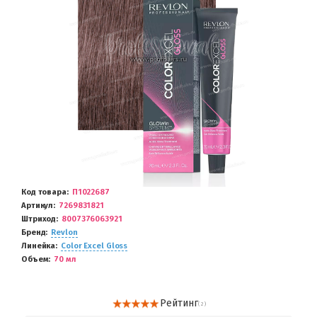
Код товара
П1022687
Артикул
7269831821
Штриход
8007376063921
Бренд
Revlon
Линейка
Color Excel Gloss
Объем
70 мл
Рейтинг
( 2 )