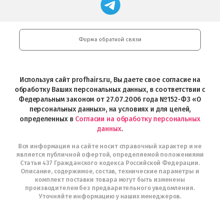
Store
загрузить
Google
профессиональной
в
Play
косметики
Google
Professional
Play
и
Форма обратной связи
Интернет-
магазин
Profhairs.ru
в
Используя сайт profhairs.ru, Вы даете свое согласие на
Telegram
обработку Ваших персональных данных, в соответствии с
Федеральным законом от 27.07.2006 года №152-ФЗ «О
персональных данных», на условиях и для целей,
определенных в
Согласии на обработку персональных
данных
.
Вся информация на сайте носит справочный характер и не
является публичной офертой, определяемой положениями
Статьи 437 Гражданского кодекса Российской Федерации.
Описание, содержимое, состав, технические параметры и
комплект поставки товара могут быть изменены
производителем без предварительного уведомления.
Уточняйте информацию у наших менеджеров.