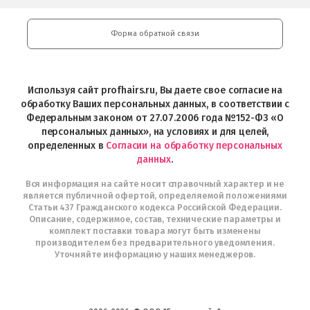
косметики
Google
Professional
Play
и
Форма обратной связи
Интернет-
магазин
Profhairs.ru
в
Используя сайт profhairs.ru, Вы даете свое согласие на
Telegram
обработку Ваших персональных данных, в соответствии с
Федеральным законом от 27.07.2006 года №152-ФЗ «О
персональных данных», на условиях и для целей,
определенных в
Согласии на обработку персональных
данных
.
Вся информация на сайте носит справочный характер и не
является публичной офертой, определяемой положениями
Статьи 437 Гражданского кодекса Российской Федерации.
Описание, содержимое, состав, технические параметры и
комплект поставки товара могут быть изменены
производителем без предварительного уведомления.
Уточняйте информацию у наших менеджеров.