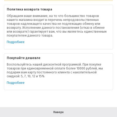
Политика возврата товара
Обращаем ваше внимание, на то что большинство товаров
нашего магазина входит в перечень непродовольственных
товаров надлежащего качества не подлежащих обмену или
возврату. Исполнение данного постановления (отказ в обмене
О компании
или возврате) гарантирует вам, что вы являетесь единственным
покупателем данного товара.
Ваша скидка
Подробнее
Контактная информация
Покупайте дешевле
Доставка
Воспользуйтесь нашей дисконтной программой. При покупке
товаров при единовременной оплате более 10000 рублей, мы
подарим вам карту постоянного клиента с накопительной
В помощь покупателю
скидкой: 5, 7, 10, 12 и 15%
Подробнее
Форма обратной связи
Как купить
Салон красоты в Москве
Вакансии
Палитра красок для волос
Наверх
Салоны красоты в Иваново