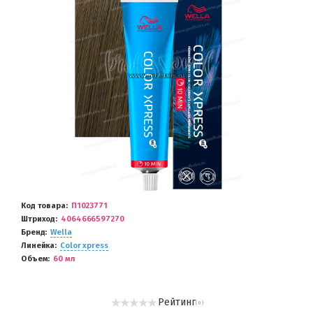
Код товара
П1023771
Штриход
4064666597270
Бренд
Wella
Линейка
Color xpress
Объем
60 мл
Рейтинг
( 0 )