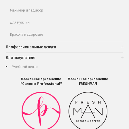
Маникюр и педикюр
Для мужчин
Красота и здоровье
Профессиональные услуги
Для покупателя
Учебный центр
Мобильное приложение
Мобильное приложение
"Салоны Professional"
FRESHMAN
Мобильное
Мобильное
приложение
приложение
Салоны
FRESHMAN
Professional
в
загрузить
Google
в
Play
Google
Play