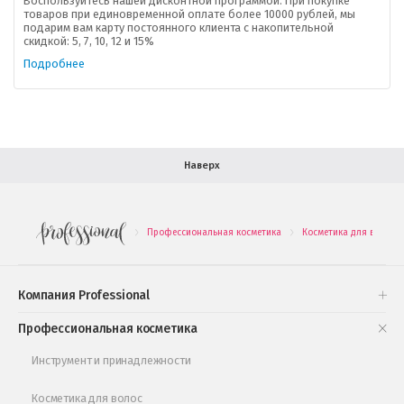
Воспользуйтесь нашей дисконтной программой. При покупке
товаров при единовременной оплате более 10000 рублей, мы
подарим вам карту постоянного клиента с накопительной
В помощь покупателю
скидкой: 5, 7, 10, 12 и 15%
Подробнее
Форма обратной связи
Как купить
Салон красоты в Москве
Вакансии
Палитра красок для волос
Наверх
Салоны красоты в Иваново
Новинки профессиональной косметики
Профессиональная косметика
Косметика для волос
.
.
Подарочные наборы
Проверь свою накопительную скидку
Компания Professional
Книги и статьи
Профессиональная косметика
Обучающее видео
Инструмент и принадлежности
Косметика для волос