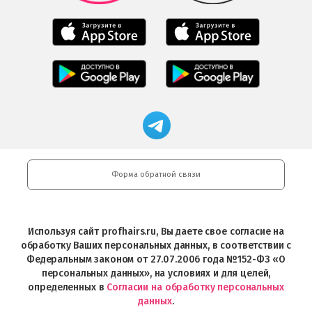
Мобильное
Мобильное
приложение
приложение
Салоны
Freshman
Professional
Мобильное
загрузить
Мобильное
загрузить
приложение
в
приложение
в
Салоны
App
FRESHMAN
App
Professional
Store
в
Магазин
Store
загрузить
Google
профессиональной
в
Play
косметики
Google
Professional
Play
и
Форма обратной связи
Интернет-
магазин
Profhairs.ru
в
Используя сайт profhairs.ru, Вы даете свое согласие на
Telegram
обработку Ваших персональных данных, в соответствии с
Федеральным законом от 27.07.2006 года №152-ФЗ «О
персональных данных», на условиях и для целей,
определенных в
Согласии на обработку персональных
данных
.