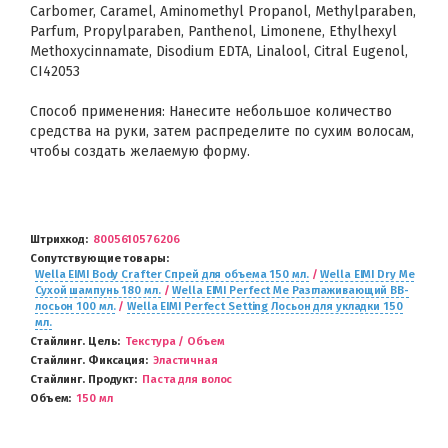
Carbomer, Caramel, Aminomethyl Propanol, Methylparaben,
Parfum, Propylparaben, Panthenol, Limonene, Ethylhexyl
Methoxycinnamate, Disodium EDTA, Linalool, Citral Eugenol,
CI42053
Способ применения: Нанесите небольшое количество
средства на руки, затем распределите по сухим волосам,
чтобы создать желаемую форму.
Штрихкод
8005610576206
Сопутствующие товары
Wella EIMI Body Crafter Спрей для объема 150 мл.
/
Wella EIMI Dry Me
Сухой шампунь 180 мл.
/
Wella EIMI Perfect Me Разглаживающий BB-
лосьон 100 мл.
/
Wella EIMI Perfect Setting Лосьон для укладки 150
мл.
Стайлинг. Цель
Текстура / Объем
Стайлинг. Фиксация
Эластичная
Стайлинг. Продукт
Паста для волос
Объем
150 мл