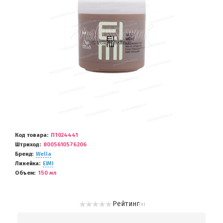
Код товара
П1024441
Штриход
8005610576206
Бренд
Wella
Линейка
EIMI
Объем
150 мл
Рейтинг
( 0 )