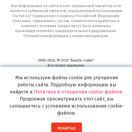
Вся информация на сайте носит справочный характер и не
является публичной офертой, определяемой положениями
Статьи 437 Гражданского кодекса Российской Федерации.
Описание, содержимое, состав, технические параметры и
комплект поставки товара могут быть изменены
производителем без предварительного уведомления.
Уточняйте информацию у наших менеджеров.
2006-2026, © ООО "Бьюти-стайл"
Все права защищены
www.profhairs.ru
Мы используем файлы cookie для улучшения
Широкий выбор инструментов, аксессуаров и принадлежностей для
воплощения
работы сайта. Подробную информацию вы
самых изысканных и необычных идей по созданию Вашего образа и стиля.
найдете в
Политика в отношении cookie-файлов
.
Продолжая просматривать этот сайт, вы
соглашаетесь с условиями использования cookie-
файлов.
ПОНЯТНО