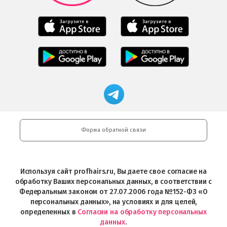
Мобильное
Мобильное
приложение
приложение
Салоны
Freshman
Professional
Мобильное
загрузить
Мобильное
загрузить
приложение
в
приложение
в
Салоны
App
FRESHMAN
App
Professional
Store
в
Магазин
Store
загрузить
Google
профессиональной
в
Play
косметики
Google
Professional
Play
и
Форма обратной связи
Интернет-
магазин
Profhairs.ru
в
Используя сайт profhairs.ru, Вы даете свое согласие на
Telegram
обработку Ваших персональных данных, в соответствии с
Федеральным законом от 27.07.2006 года №152-ФЗ «О
персональных данных», на условиях и для целей,
определенных в
Согласии на обработку персональных
данных
.