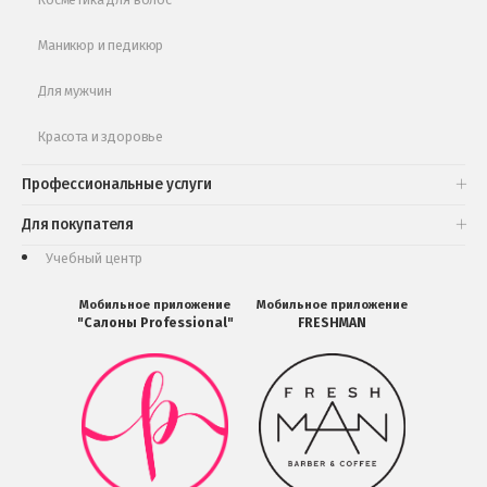
Маникюр и педикюр
Для мужчин
Красота и здоровье
Профессиональные услуги
Для покупателя
Учебный центр
Мобильное приложение
Мобильное приложение
"Салоны Professional"
FRESHMAN
Мобильное
Мобильное
приложение
приложение
Салоны
FRESHMAN
Professional
в
загрузить
Google
в
Play
Google
Play