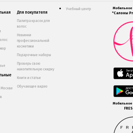
Мобильное
Учебный центр
льная
Для покупателя
"Салоны Pr
Палитра красок для
волос
и
Новинки
волос
профессиональной
косметики
икюр
Подарочные наборы
Проверь свою
вье
накопительную скидку
льные
Книги и статьи
Обучающее видео
в Москве
 в
Мобильное
FRE