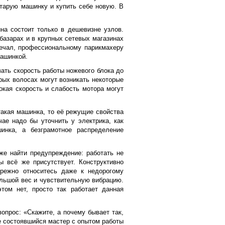
старую машинку и купить себе новую. В
а состоит только в дешевизне узлов.
базарах и в крупных сетевых магазинах
мечал, профессиональному парикмахеру
машинкой.
ать скорость работы ножевого блока до
крых волосах могут возникать некоторые
окая скорость и слабость мотора могут
такая машинка, то её режущие свойства
ае надо бы уточнить у электрика, как
шинка, а безграмотное распределение
же найти предупреждение: работать не
ы всё же присутствует. Конструктивно
ережно относитесь даже к недорогому
ольшой вес и чувствительную вибрацию.
ом нет, просто так работает данная
опрос: «Скажите, а почему бывает так,
е состоявшийся мастер с опытом работы