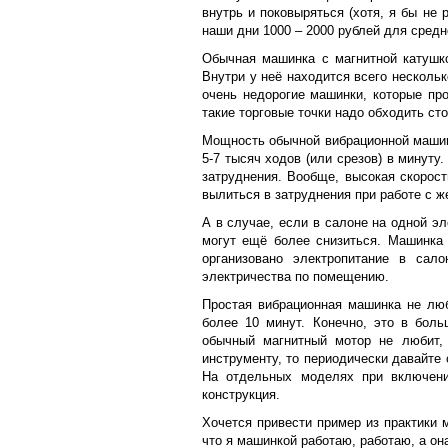
внутрь и поковыряться (хотя, я бы не
наши дни 1000 – 2000 рублей для средн
Обычная машинка с магнитной катушк
Внутри у неё находится всего несколь
очень недорогие машинки, которые пр
такие торговые точки надо обходить ст
Мощность обычной вибрационной машинк
5-7 тысяч ходов (или срезов) в минуту
затруднения. Вообще, высокая скорост
вылиться в затруднения при работе с ж
А в случае, если в салоне на одной э
могут ещё более снизиться. Машинка 
организовано электропитание в сало
электричества по помещению.
Простая вибрационная машинка не люб
более 10 минут. Конечно, это в боль
обычный магнитный мотор не любит, 
инструменту, то периодически давайте
На отдельных моделях при включени
конструкция.
Хочется привести пример из практики 
что я машинкой работаю, работаю, а о