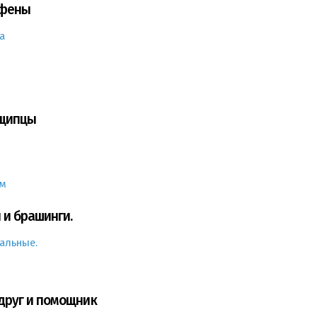
 фены
а
 щипцы
ем
 и брашинги.
альные.
 друг и помощник