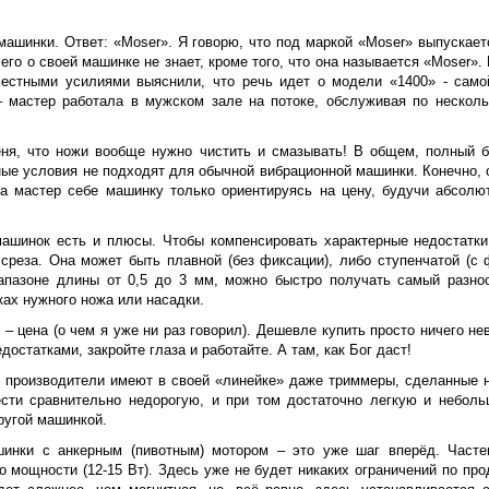
машинки. Ответ: «
Moser
». Я говорю, что под маркой «
Moser
» выпускает
его о своей машинке не знает, кроме того, что она называется «
Moser
».
естными усилиями выяснили, что речь идет о модели «1400» - самой
 мастер работала в мужском зале на потоке, обслуживая по нескольк
еня, что ножи вообще нужно чистить и смазывать! В общем, полный б
ные условия не подходят для обычной вибрационной машинки. Конечно, о
ла мастер себе машинку только ориентируясь на цену, будучи абсолю
ашинок есть и плюсы. Чтобы компенсировать характерные недостатк
среза. Она может быть плавной (без фиксации), либо ступенчатой (с 
апазоне длины от 0,5 до 3 мм, можно быстро получать самый разно
ках нужного ножа или насадки.
 цена (о чем я уже ни раз говорил). Дешевле купить просто ничего не
остатками, закройте глаза и работайте. А там, как Бог даст!
е производители имеют в своей «линейке» даже триммеры, сделанные н
ести сравнительно недорогую, и при том достаточно легкую и небол
ругой машинкой.
шинки с анкерным (пивотным) мотором – это уже шаг вперёд. Часте
 мощности (12-15 Вт). Здесь уже не будет никаких ограничений по про