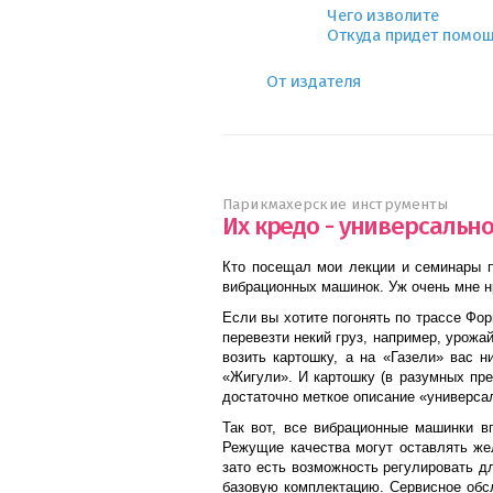
Чего изволите
Откуда придет помо
От издателя
Парикмахерские инструменты
Их кредо - универсально
Кто посещал мои лекции и семинары п
вибрационных машинок. Уж очень мне н
Если вы хотите погонять по трассе Фо
перевезти некий груз, например, урожа
возить картошку, а на «Газели» вас н
«Жигули». И картошку (в разумных пре
достаточно меткое описание «универса
Так вот, все вибрационные машинки в
Режущие качества могут оставлять жел
зато есть возможность регулировать 
базовую комплектацию. Сервисное обс