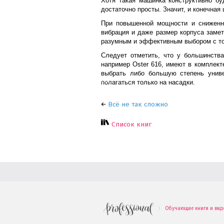
Хотя такая машинка конструктивно бу
достаточно просты. Значит, и конечная 
При повышенной мощности и сниженно
вибрация и даже размер корпуса замет
разумным и эффективным выбором с то
Следует отметить, что у большинства
например
Oster
616, имеют в комплекте
выбрать либо большую степень униве
полагаться только на насадки.
Всё не так сложно
Список книг
Обучающие книги и вид
.