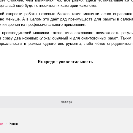
дет сложнее, чем магнитная, но, всё равно, здесь устанавливается 
цена всё ещё будет относиться к категории «эконом».
й скорости работы ножевых блоков такие машинки легко справляю
но меньше. А в целом это даёт ряд преимуществ для работы в салона
чки зрения их профессионального применения.
 производителей машинки такого типа сохраняют возможность регул
 сразу два ножевых блока: обычный и для окантовочных работ. Таким
рсальности в рамках одного инструмента, либо чётко определить
Их кредо - универсальность
Наверх
ео
Книги
.