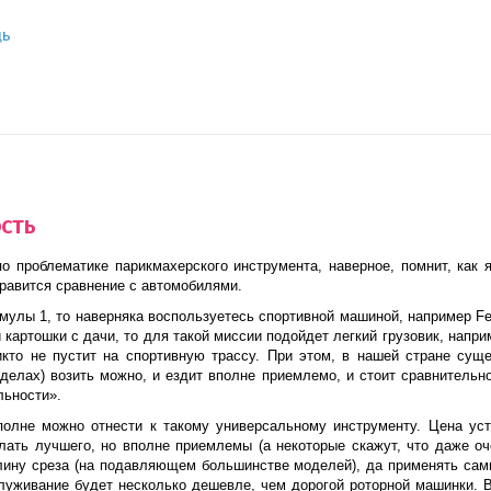
щь
сть
о проблематике парикмахерского инструмента, наверное, помнит, как 
равится сравнение с автомобилями.
рмулы 1, то наверняка воспользуетесь спортивной машиной, например
Fe
й картошки с дачи, то для такой миссии подойдет легкий грузовик, напр
икто не пустит на спортивную трассу. При этом, в нашей стране сущ
делах) возить можно, и ездит вполне приемлемо, и стоит сравнительно 
льности».
полне можно отнести к такому универсальному инструменту. Цена уст
ать лучшего, но вполне приемлемы (а некоторые скажут, что даже оч
длину среза (на подавляющем большинстве моделей), да применять сам
луживание будет несколько дешевле, чем дорогой роторной машинки. 