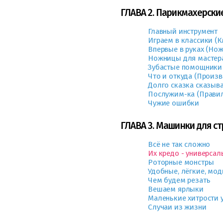
ГЛАВА 2. Парикмахерск
Главный инструмент
Играем в классики (
Впервые в руках (Но
Ножницы для мастер
Зубастые помощники
Что и откуда (Произ
Долго сказка сказыв
Послужим-ка (Правил
Чужие ошибки
ГЛАВА 3. Машинки для с
Всё не так сложно
Их кредо - универсал
Роторные монстры
Удобные, лёгкие, мо
Чем будем резать
Вешаем ярлыки
Маленькие хитрости 
Случаи из жизни