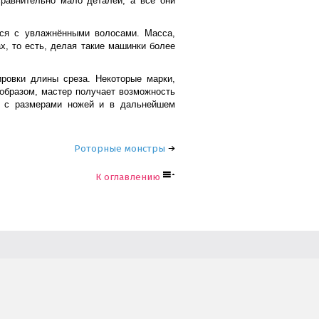
сравнительно мало деталей, а все они
тся с увлажнёнными волосами. Масса,
х, то есть, делая такие машинки более
ировки длины среза. Некоторые марки,
 образом, мастер получает возможность
ся с размерами ножей и в дальнейшем
Роторные монстры
К оглавлению