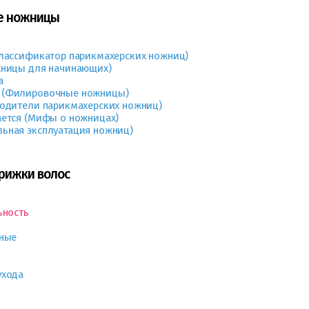
ие ножницы
Классификатор парикмахерских ножниц)
жницы для начинающих)
а
 (Филировочные ножницы)
водители парикмахерских ножниц)
ается (Мифы о ножницах)
ьная эксплуатация ножниц)
трижки волос
ьность
дные
ухода