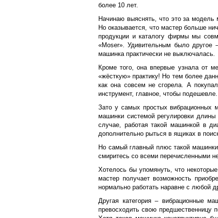
более 10 лет.
Начинаю выяснять, что это за модель 
Но оказывается, что мастер больше нич
продукции и каталогу фирмы мы совм
«
Moser
». Удивительным было другое –
машинка практически не выключалась.
Кроме того, она впервые узнала от м
«жёсткую» практику! Но тем более дан
как она совсем не сгорела. А покупа
инструмент, главное, чтобы подешевле.
Зато у самых простых вибрационных м
машинки системой регулировки длины 
случае, работая такой машинкой в ди
дополнительно рыться в ящиках в поис
Но самый главный плюс такой машинки –
смиритесь со всеми перечисленными нед
Хотелось бы упомянуть, что некоторы
мастер получает возможность приобр
нормально работать наравне с любой д
Другая категория – вибрационные ма
превосходить свою предшественницу по