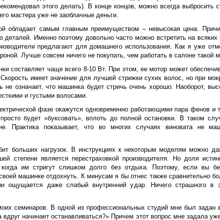
 рекомендовал этого делать). В конце концов, можно всегда выбросить 
его мастера уже не заоблачные деньги.
ой обладает самым главным преимуществом – невысокая цена. Причин
ко деталей. Именно поэтому довольно часто можно встретить на всяких 
оизводители предлагают для домашнего использования. Как я уже от
ороной. Лучше совсем ничего не покупать, чем работать в салоне такой 
и составляет чаще всего 8-10 Вт. При этом, ее мотор может обеспечив
. Скорость имеет значение для лучшей стрижки сухих волос, но при мо
ь не означает, что машинка будет стричь очень хорошо. Наоборот, выс
есткими и густыми волосами.
лектрической фазе окажутся одновременно работающими пара фенов и 
просто будет «буксовать», вплоть до полной остановки. В таком случ
не. Практика показывает, что во многих случаях виновата не ма
ит больших нагрузок. В инструкциях к некоторым моделям можно да
шей степени является перестраховкой производителя. Но доля истин
когда им стригут слишком долго без отдыха. Поэтому, если вы б
 своей машинке отдохнуть. К минусам я бы отнес также сравнительно б
и ощущается даже слабый внутренний удар. Ничего страшного в эт
моих семинаров. В одной из профессиональных студий мне был задан в
на вдруг начинает останавливаться?» Причем этот вопрос мне задала уж