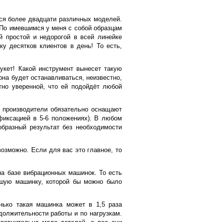
ся более двадцати различных моделей.
 По имевшимся у меня с собой образцам
 простой и недорогой в всей линейке
у десятков клиентов в день! То есть,
укет! Какой инструмент вынесет такую
на будет останавливаться, неизвестно,
тно уверенной, что ей подойдёт любой
и производители обязательно оснащают
фиксацией в 5-6 положениях). В любом
образный результат без необходимости
возможно. Если для вас это главное, то
а базе вибрационных машинок. То есть
ьшую машинку, которой бы можно было
нько такая машинка может в 1,5 раза
должительности работы и по нагрузкам.