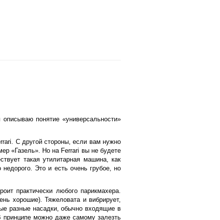
я описываю понятие «универсальности»
rrari
. С другой стороны, если вам нужно
имер «Газель». Но на
Ferrari
вы не будете
ествует такая утилитарная машина, как
недорого. Это и есть очень грубое, но
роит практически любого парикмахера.
ень хорошие). Тяжеловата и вибрирует,
ые разные насадки, обычно входящие в
В принципе можно даже самому залезть