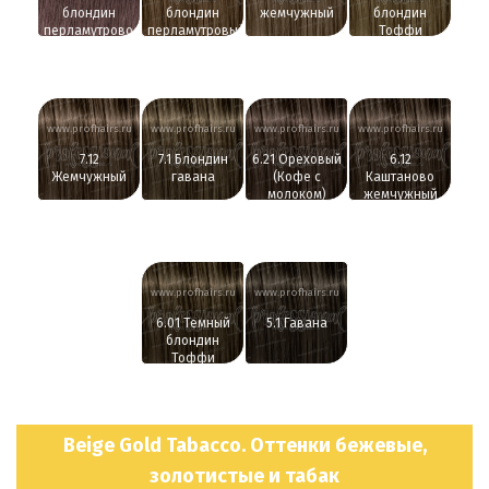
блондин
блондин
жемчужный
блондин
перламутрово-
перламутровый
Тоффи
пепельный
www.profhairs.ru
www.profhairs.ru
www.profhairs.ru
www.profhairs.ru
7.12
7.1 Блондин
6.21 Ореховый
6.12
Жемчужный
гавана
(Кофе с
Каштаново
молоком)
жемчужный
www.profhairs.ru
www.profhairs.ru
6.01 Темный
5.1 Гавана
блондин
Тоффи
Beige Gold Tabacco. Оттенки бежевые,
золотистые и табак