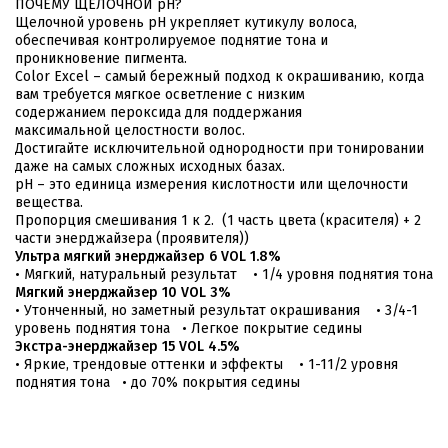
ПОЧЕМУ ЩЕЛОЧНОЙ pH?
Щелочной уровень pH укрепляет кутикулу волоса,
обеспечивая контролируемое поднятие тона и
проникновение пигмента.
Color Excel – самый бережный подход к окрашиванию, когда
вам требуется мягкое осветление с низким
содержанием пероксида для поддержания
максимальной целостности волос.
Достигайте исключительной однородности при тонировании
даже на самых сложных исходных базах.
рН – это единица измерения кислотности или щелочности
вещества.
Пропорция смешивания 1 к 2. (1 часть цвета (красителя) + 2
части энерджайзера (проявителя))
Ультра мягкий энерджайзер
6 VOL 1.8%
• Мягкий, натуральный результат • 1/4 уровня поднятия тона
Мягкий энерджайзер
10 VOL 3%
• Утонченный, но заметный результат окрашивания • 3/4-1
уровень поднятия тона • Легкое покрытие седины
Экстра-энерджайзер 15 VOL 4.5%
• Яркие, трендовые оттенки и эффекты • 1-11/2 уровня
поднятия тона • до 70% покрытия седины