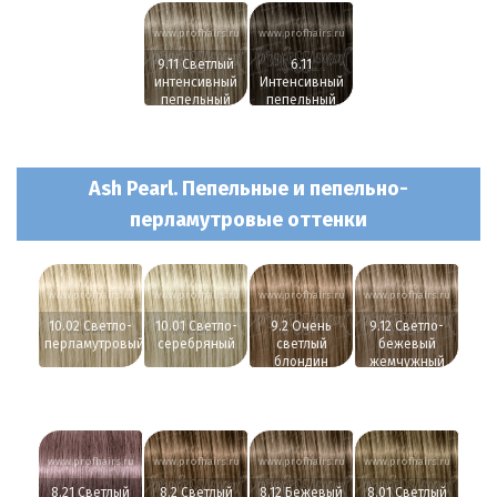
www.profhairs.ru
www.profhairs.ru
9.11 Светлый
6.11
интенсивный
Интенсивный
пепельный
пепельный
Ash Pearl. Пепельные и пепельно-
перламутровые оттенки
www.profhairs.ru
www.profhairs.ru
www.profhairs.ru
www.profhairs.ru
10.02 Светло-
10.01 Светло-
9.2 Очень
9.12 Светло-
перламутровый
серебряный
светлый
бежевый
блондин
жемчужный
перламутровый
www.profhairs.ru
www.profhairs.ru
www.profhairs.ru
www.profhairs.ru
8.21 Светлый
8.2 Светлый
8.12 Бежевый
8.01 Светлый