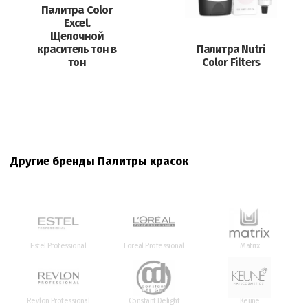
Палитра Color
Excel.
Щелочной
краситель тон в
Палитра Nutri
тон
Color Filters
Другие бренды Палитры красок
Estel Professional
Loreal Professional
Matrix
Revlon Professional
Constant Delight
Keune