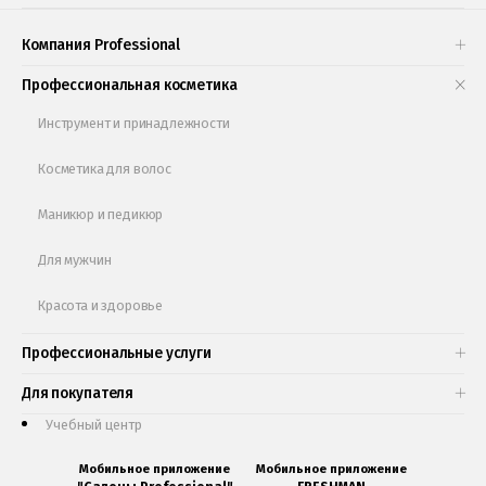
Проверь свою накопительную скидку
Компания Professional
Книги и статьи
Профессиональная косметика
Обучающее видео
Инструмент и принадлежности
Косметика для волос
Маникюр и педикюр
Для мужчин
Красота и здоровье
Профессиональные услуги
Для покупателя
Учебный центр
Мобильное приложение
Мобильное приложение