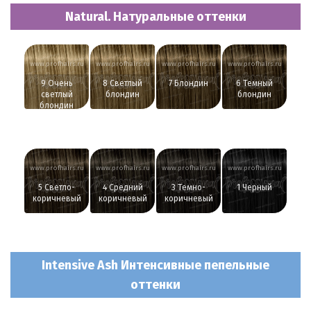
Natural. Натуральные оттенки
www.profhairs.ru
www.profhairs.ru
www.profhairs.ru
www.profhairs.ru
9 Очень
8 Светлый
7 Блондин
6 Темный
светлый
блондин
блондин
блондин
www.profhairs.ru
www.profhairs.ru
www.profhairs.ru
www.profhairs.ru
5 Светло-
4 Средний
3 Темно-
1 Черный
коричневый
коричневый
коричневый
Intensive Ash Интенсивные пепельные
оттенки