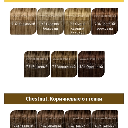
www.profhairs.ru
www.profhairs.ru
www.profhairs.ru
www.profhairs.ru
9.32 Кремовый
9.31 Светло-
9.3 Очень
7.34 Светлый
бежевый
светлый
ореховый
блондин
золотистый
www.profhairs.ru
www.profhairs.ru
www.profhairs.ru
7.31 Бежевый
7.3 Золотистый
5.34 Ореховый
Chestnut. Коричневые оттенки
www.profhairs.ru
www.profhairs.ru
www.profhairs.ru
www.profhairs.ru
7.41 Светлый
7.24 Блондин
6.42 Темно-
6.24 Темный