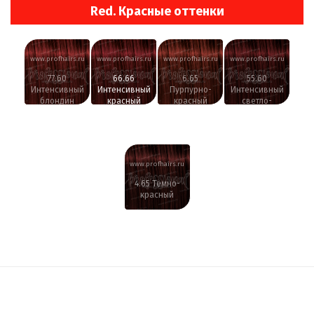
Red. Красные оттенки
www.profhairs.ru
www.profhairs.ru
www.profhairs.ru
www.profhairs.ru
77.60
66.66
6.65
55.60
Интенсивный
Интенсивный
Пурпурно-
Интенсивный
блондин
красный
красный
светло-
насыщенный
коричневый
красный
насыщенный
красный
www.profhairs.ru
4.65 Темно-
красный