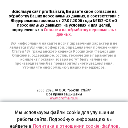
в
Telegram
Используя сайт profhairs.ru, Вы даете свое согласие на
обработку Ваших персональных данных, в соответствии с
Федеральным законом от 27.07.2006 года №152-ФЗ «О
персональных данных», на условиях и для целей,
определенных в
Согласии на обработку персональных
данных
.
Вся информация на сайте носит справочный характер и не
является публичной офертой, определяемой положениями
Статьи 437 Гражданского кодекса Российской Федерации.
Описание, содержимое, состав, технические параметры и
комплект поставки товара могут быть изменены
производителем без предварительного уведомления.
Уточняйте информацию у наших менеджеров.
2006-2026, © ООО "Бьюти-стайл"
Все права защищены
www.profhairs.ru
Широкий выбор инструментов, аксессуаров и принадлежностей для
воплощения
Мы используем файлы cookie для улучшения
самых изысканных и необычных идей по созданию Вашего образа и стиля.
работы сайта. Подробную информацию вы
найдете в
Политика в отношении cookie-файлов
.