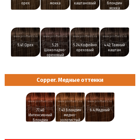
орех
мокка
каштановый
блондин
мокка
www.profhairs.ru
www.profhairs.ru
www.profhairs.ru
www.profhairs.ru
5.41 Орех
5.25
5.24 Кофейно
4.42 Темный
Шоколадно-
ореховый
каштан
ореховый
Copper. Медные оттенки
www.profhairs.ru
www.profhairs.ru
www.profhairs.ru
77.40
7.43 Блондин
6.4 Медный
Интенсивный
медно-
Блондин
золотистый
насыщенный
медный