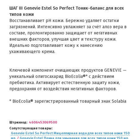
ШАГ III Genevie Estel So Perfect Тоник-баланс для всех
типов кожи
Восстанавливает pH кожи. Бережно удаляет остатки
загрязнений. Интенсивно увлажняет за счёт алоэ вера в
составе, пролонгированно защищает от негативных
внешних факторов, улучшая цвет и текстуру кожи.
Идеально подготавливает кожу к нанесению
ухаживающего крема.
Ключевой компонент очищающих продуктов GENEVIE —
уникальный олигосахарид BioEcolia®* с действием
пребиотика. Активирует естественную защиту кожи,
предохраняя от воздействия негативных факторов.
* BioEcolia® зарегистрированный товарный знак Solabia
Штрихкод
4606453069500
Сопутствующие товары
Genevie Estel So Perfect Мицеллярная вода для всех типов кожи 150
мл.
/
Genevie Estel Пенка для умывания для всех типов кожи 150 мл.