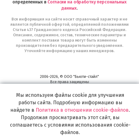
определенных в
Согласии на обработку персональных
данных
.
Вся информация на сайте носит справочный характер и не
является публичной офертой, определяемой положениями
Статьи 437 Гражданского кодекса Российской Федерации.
Описание, содержимое, состав, технические параметры и
комплект поставки товара могут быть изменены
производителем без предварительного уведомления.
Уточняйте информацию у наших менеджеров.
2006-2026, © ООО "Бьюти-стайл"
Все права защищены
www.profhairs.ru
Мы используем файлы cookie для улучшения
Широкий выбор инструментов, аксессуаров и принадлежностей для
воплощения
работы сайта. Подробную информацию вы
самых изысканных и необычных идей по созданию Вашего образа и стиля.
найдете в
Политика в отношении cookie-файлов
.
Продолжая просматривать этот сайт, вы
соглашаетесь с условиями использования cookie-
файлов.