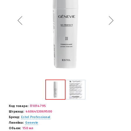
Код товара
П1014795
Штриход
4606453069500
Бренд
Estel Professional
Линейка
Genevie
Объем
150 мл