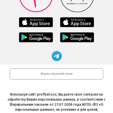
в
Play
Google
Play
Мобильное
Мобильное
приложение
приложение
Салоны
Freshman
Professional
Мобильное
загрузить
Мобильное
загрузить
приложение
в
приложение
в
Салоны
App
FRESHMAN
App
Professional
Store
в
Магазин
Store
загрузить
Google
профессиональной
в
Play
косметики
Google
Professional
Play
и
Форма обратной связи
Интернет-
магазин
Profhairs.ru
в
Используя сайт profhairs.ru, Вы даете свое согласие на
Telegram
обработку Ваших персональных данных, в соответствии с
Федеральным законом от 27.07.2006 года №152-ФЗ «О
персональных данных», на условиях и для целей,