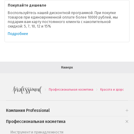
Покупайте дешевле
Доставка
Воспользуйтесь нашей дисконтной программой. При покупке
товаров при единовременной оплате более 10000 рублей, мы
подарим вам карту постоянного клиента с накопительной
В помощь покупателю
скидкой: 5, 7, 10, 12 и 15%
Подробнее
Форма обратной связи
Как купить
Салон красоты в Москве
Вакансии
Палитра красок для волос
Наверх
Салоны красоты в Иваново
Новинки профессиональной косметики
Профессиональная косметика
Красота и здоровье
.
.
.
Подарочные наборы
Проверь свою накопительную скидку
Компания Professional
Книги и статьи
Профессиональная косметика
Обучающее видео
Инструмент и принадлежности