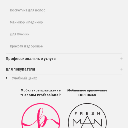
Косметика для волос
Маникюр и педикюр
Для мужчин
Красота и здоровье
Профессиональные услуги
Для покупателя
Учебный центр
Мобильное приложение
Мобильное приложение
"Салоны Professional"
FRESHMAN
Мобильное
Мобильное
приложение
приложение
Салоны
FRESHMAN
Professional
в
загрузить
Google