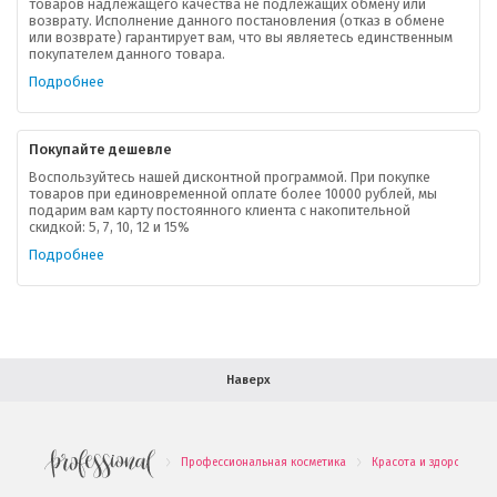
товаров надлежащего качества не подлежащих обмену или
возврату. Исполнение данного постановления (отказ в обмене
О компании
или возврате) гарантирует вам, что вы являетесь единственным
покупателем данного товара.
Ваша скидка
Подробнее
Контактная информация
Покупайте дешевле
Доставка
Воспользуйтесь нашей дисконтной программой. При покупке
товаров при единовременной оплате более 10000 рублей, мы
подарим вам карту постоянного клиента с накопительной
В помощь покупателю
скидкой: 5, 7, 10, 12 и 15%
Подробнее
Форма обратной связи
Как купить
Салон красоты в Москве
Вакансии
Палитра красок для волос
Наверх
Салоны красоты в Иваново
Новинки профессиональной косметики
Профессиональная косметика
Красота и здоровье
.
.
.
Подарочные наборы