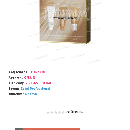
Код товара
П1022388
Артикул
G/IS/N
Штриход
4606453081168
Бренд
Estel Professional
Линейка
Genevie
Рейтинг
( 0 )