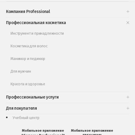
Проверь свою накопительную скидку
Компания Professional
Книги и статьи
Профессиональная косметика
Обучающее видео
Инструмент и принадлежности
Косметика для волос
Маникюр и педикюр
Для мужчин
Красота и здоровье
Профессиональные услуги
Для покупателя
Учебный центр
Мобильное приложение
Мобильное приложение