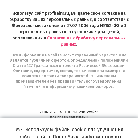
магазин
Profhairs.ru
в
Используя сайт profhairs.ru, Вы даете свое согласие на
Telegram
обработку Ваших персональных данных, в соответствии с
Федеральным законом от 27.07.2006 года №152-ФЗ «О
персональных данных», на условиях и для целей,
определенных в
Согласии на обработку персональных
данных
.
Вся информация на сайте носит справочный характер и не
является публичной офертой, определяемой положениями
Статьи 437 Гражданского кодекса Российской Федерации.
Описание, содержимое, состав, технические параметры и
комплект поставки товара могут быть изменены
производителем без предварительного уведомления.
Уточняйте информацию у наших менеджеров.
2006-2026, © ООО "Бьюти-стайл"
Все права защищены
www.profhairs.ru
Мы используем файлы cookie для улучшения
Широкий выбор инструментов, аксессуаров и принадлежностей для
воплощения
работы сайта. Подробную информацию вы