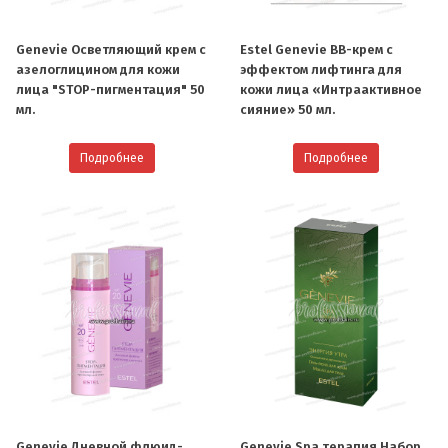
Genevie Осветляющий крем с
Estel Genevie BB-крем c
азелоглицином для кожи
эффектом лифтинга для
лица "STOP-пигментация" 50
кожи лица «Интраактивное
мл.
сияние» 50 мл.
Подробнее
Подробнее
Genevie Дневной флюид-
Genevie Spa терапия Набор