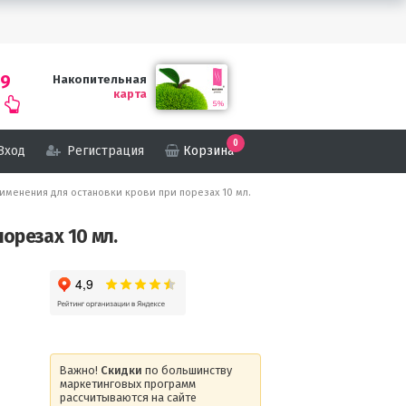
69
Накопительная
карта
0
Вход
Регистрация
Корзина
рименения для остановки крови при порезах 10 мл.
орезах 10 мл.
Важно!
Скидки
по большинству
маркетинговых программ
рассчитываются на сайте