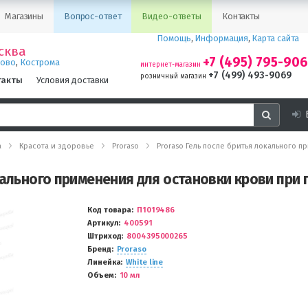
Магазины
Вопрос-ответ
Видео-ответы
Контакты
Помощь
,
Информация
,
Карта сайта
сква
+7 (495) 795-90
,
ново
Кострома
интернет-магазин
+7 (499) 493-9069
розничный магазин
такты
Условия доставки
а
Красота и здоровье
Proraso
Proraso Гель после бритья локального п
кального применения для остановки крови при п
Код товара
П1019486
Артикул
400591
Штриход
8004395000265
Бренд
Proraso
Линейка
White line
Объем
10 мл