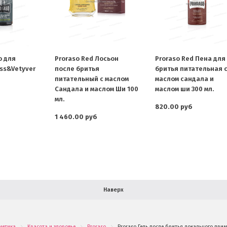
о для
Proraso Red Лосьон
Proraso Red Пена для
ss&Vetyver
после бритья
бритья питательная 
питательный с маслом
маслом сандала и
Сандала и маслом Ши 100
маслом ши 300 мл.
мл.
820.00 руб
1 460.00 руб
Наверх
метика
Красота и здоровье
Proraso
Proraso Гель после бритья локального прим