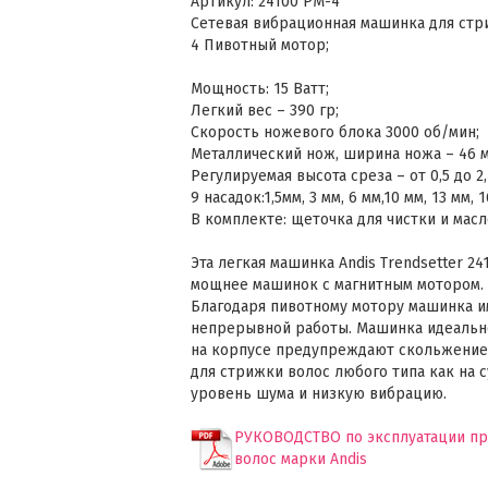
Артикул: 24100 PM-4
Сетевая вибрационная машинка для стри
4 Пивотный мотор;
Мощность: 15 Ватт;
Легкий вес – 390 гр;
Скорость ножевого блока 3000 об/мин;
Металлический нож, ширина ножа – 46 м
Регулируемая высота среза – от 0,5 до 2
9 насадок:1,5мм, 3 мм, 6 мм,10 мм, 13 мм, 1
В комплекте: щеточка для чистки и масл
Эта легкая машинка Andis Trendsetter 2
мощнее машинок с магнитным мотором.
Благодаря пивотному мотору машинка и
непрерывной работы. Машинка идеально
на корпусе предупреждают скольжение 
для стрижки волос любого типа как на с
уровень шума и низкую вибрацию.
РУКОВОДСТВО по эксплуатации п
волос марки Andis