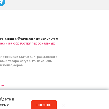
Google
профессиональной
Play
косметики
Professional
и
Интернет-
магазин
Profhairs.ru
в
ответствии с Федеральным законом от
Telegram
ласии на обработку персональных
оложениями Статьи 437 Гражданского
тавки товара могут быть изменены
их менеджеров.
.ru
я
йдете в
есь с
ПОНЯТНО