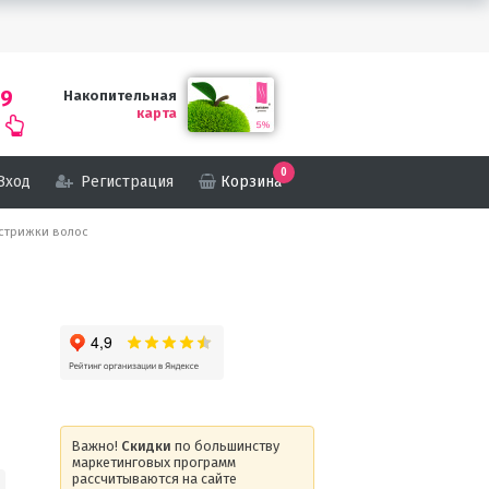
69
Накопительная
карта
0
Вход
Регистрация
Корзина
я стрижки волос
Важно!
Скидки
по большинству
маркетинговых программ
рассчитываются на сайте