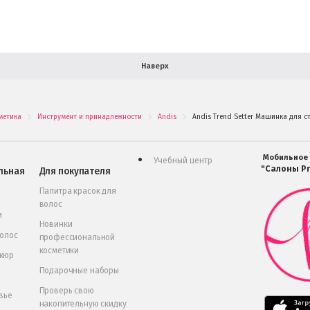
Наверх
метика
Инструмент и принадлежности
Andis
Andis Trend Setter Машинка для с
.
.
.
Мобильное
Учебный центр
"Салоны Pr
льная
Для покупателя
Палитра красок для
волос
и
Новинки
волос
профессиональной
косметики
икюр
Подарочные наборы
Проверь свою
вье
накопительную скидку