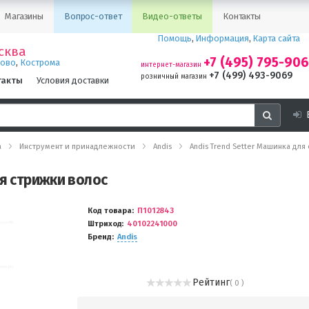
Магазины
Вопрос-ответ
Видео-ответы
Контакты
Помощь
,
Информация
,
Карта сайта
сква
+7 (495) 795-90
,
ново
Кострома
интернет-магазин
+7 (499) 493-9069
розничный магазин
такты
Условия доставки
а
Инструмент и принадлежности
Andis
Andis Trend Setter Машинка дл
ля стрижки волос
Код товара
П1012843
Штриход
40102241000
Бренд
Andis
Рейтинг
( 0 )