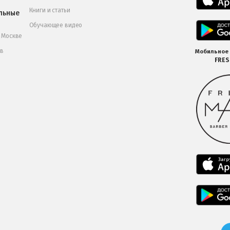
Книги и статьи
льные
Обучающее видео
в Москве
 в
Мобильное
FRE