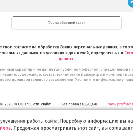
Форма обратной связи
ете свое согласие на обработку Ваших персональных данных, в со
сональных данных», на условиях и для целей, определенных в
Сог
данных
.
авочный характер и не является публичной офертой, определяемой п
писание, содержимое, состав, технические параметры и комплект пос
м без предварительного уведомления. Уточняйте информацию у наш
06-2026, © ООО "Бьюти-стайл"
Все права защищены
www.profhairs
Широкий выбор инструментов, аксессуаров и принадлежностей для воплощени
самых изысканных и необычных идей по созданию Вашего образа и стиля.
 улучшения работы сайта. Подробную информацию вы на
айлов
. Продолжая просматривать этот сайт, вы соглашает