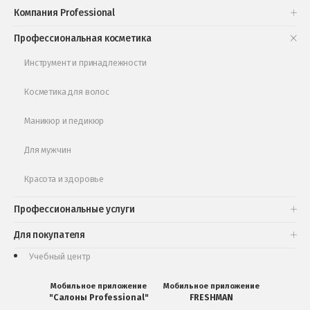
Проверь свою накопительную скидку
Компания Professional
Книги и статьи
Профессиональная косметика
Обучающее видео
Инструмент и принадлежности
Косметика для волос
Маникюр и педикюр
Для мужчин
Красота и здоровье
Профессиональные услуги
Для покупателя
Учебный центр
Мобильное приложение
Мобильное приложение
"Салоны Professional"
FRESHMAN