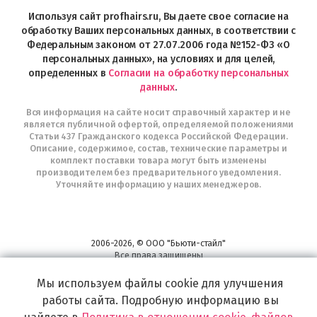
Profhairs.ru
в
Используя сайт profhairs.ru, Вы даете свое согласие на
Telegram
обработку Ваших персональных данных, в соответствии с
Федеральным законом от 27.07.2006 года №152-ФЗ «О
персональных данных», на условиях и для целей,
определенных в
Согласии на обработку персональных
данных
.
Вся информация на сайте носит справочный характер и не
является публичной офертой, определяемой положениями
Статьи 437 Гражданского кодекса Российской Федерации.
Описание, содержимое, состав, технические параметры и
комплект поставки товара могут быть изменены
производителем без предварительного уведомления.
Уточняйте информацию у наших менеджеров.
2006-2026, © ООО "Бьюти-стайл"
Все права защищены
www.profhairs.ru
Мы используем файлы cookie для улучшения
Широкий выбор инструментов, аксессуаров и принадлежностей для
воплощения
работы сайта. Подробную информацию вы
самых изысканных и необычных идей по созданию Вашего образа и стиля.