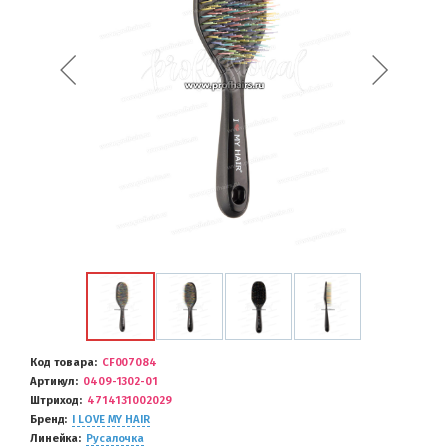
Код товара
CF007084
Артикул
0409-1302-01
Штриход
4714131002029
Бренд
I LOVE MY HAIR
Линейка
Русалочка