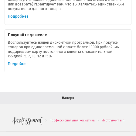
О компании
или возврате) гарантирует вам, что вы являетесь единственным
покупателем данного товара.
Ваша скидка
Подробнее
Контактная информация
Покупайте дешевле
Доставка
Воспользуйтесь нашей дисконтной программой. При покупке
товаров при единовременной оплате более 10000 рублей, мы
подарим вам карту постоянного клиента с накопительной
В помощь покупателю
скидкой: 5, 7, 10, 12 и 15%
Подробнее
Форма обратной связи
Как купить
Салон красоты в Москве
Вакансии
Палитра красок для волос
Наверх
Салоны красоты в Иваново
Новинки профессиональной косметики
Профессиональная косметика
Инструмент и принадл
.
.
Подарочные наборы