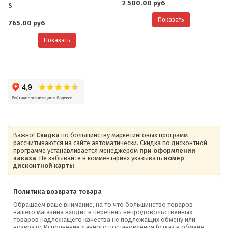
2 500.00 руб
S
Показать
765.00 руб
Показать
Важно!
Скидки
по большинству маркетинговых программ
рассчитываются на сайте автоматически. Скидка по дисконтной
программе устанавливается менеджером
при оформлении
заказа
. Не забывайте в комментариях указывать
номер
дисконтной карты
.
Политика возврата товара
Обращаем ваше внимание, на то что большинство товаров
нашего магазина входит в перечень непродовольственных
товаров надлежащего качества не подлежащих обмену или
возврату. Исполнение данного постановления (отказ в обмене