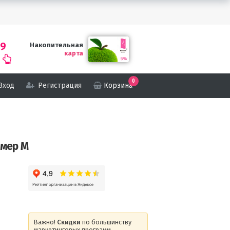
69
Накопительная
карта
0
Вход
Регистрация
Корзина
змер М
Важно!
Скидки
по большинству
маркетинговых программ