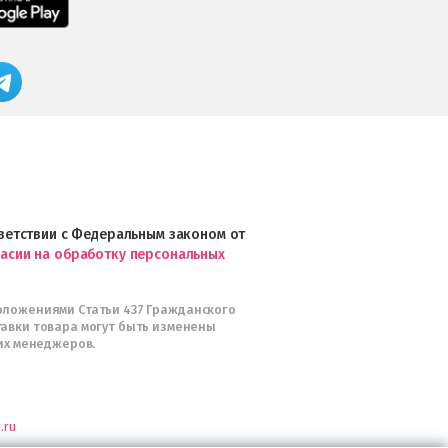
в
приложение
App
FRESHMAN
Store
в
Магазин
Google
профессиональной
Play
косметики
Professional
и
Интернет-
магазин
Profhairs.ru
в
ответствии с Федеральным законом от
Telegram
ласии на обработку персональных
оложениями Статьи 437 Гражданского
тавки товара могут быть изменены
их менеджеров.
.ru