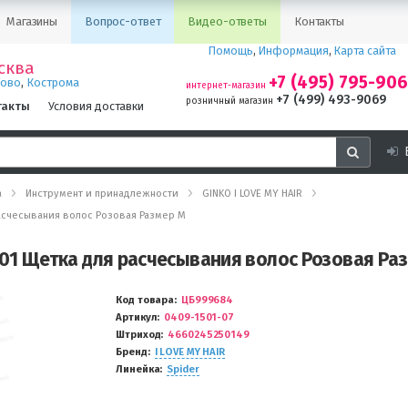
Магазины
Вопрос-ответ
Видео-ответы
Контакты
Помощь
,
Информация
,
Карта сайта
сква
+7 (495) 795-90
,
ново
Кострома
интернет-магазин
+7 (499) 493-9069
розничный магазин
такты
Условия доставки
а
Инструмент и принадлежности
GINKO I LOVE MY HAIR
я расчесывания волос Розовая Размер М
 1501 Щетка для расчесывания волос Розовая Ра
Код товара
ЦБ999684
Артикул
0409-1501-07
Штриход
4660245250149
Бренд
I LOVE MY HAIR
Линейка
Spider