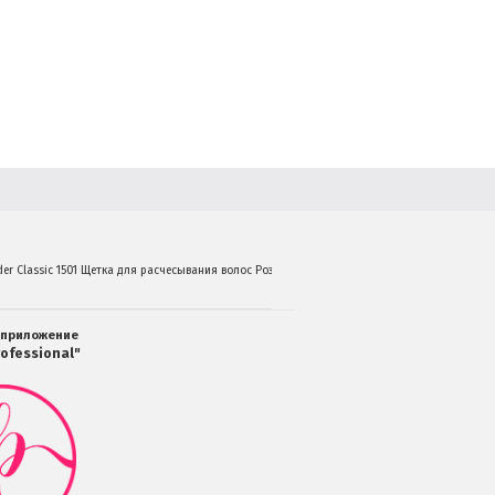
der Classic 1501 Щетка для расчесывания волос Розовая Размер М
 приложение
ofessional"
Мобильное
приложение
Салоны
Professional
загрузить
в