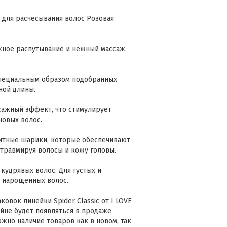
ка для расчесывания волос Розовая
жное распутывание и нежный массаж
пециальным образом подобранных
ной длины.
сажный эффект, что стимулирует
новых волос.
итные шарики, которые обеспечивают
 травмируя волосы и кожу головы.
 кудрявых волос. Для густых и
и нарощенных волос.
овок линейки Spider Classic от I LOVE
йне будет появляться в продаже
жно наличие товаров как в новом, так