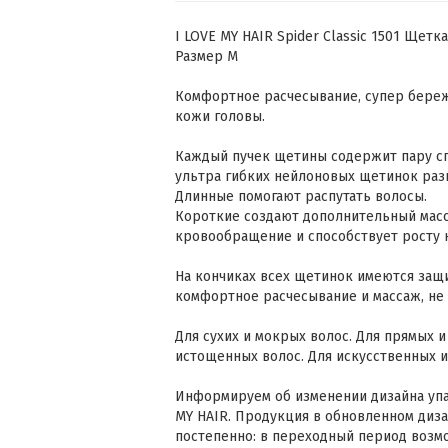
I LOVE MY HAIR Spider Classic 1501 Щет
Размер М
Комфортное расчесывание, супер бере
кожи головы.
Каждый пучек щетины содержит пару с
ультра гибких нейлоновых щетинок раз
Длинные помогают распутать волосы.
Короткие создают дополнительный мас
кровообращение и способствует росту 
На кончиках всех щетинок имеются защ
комфортное расчесывание и массаж, не
Для сухих и мокрых волос. Для прямых и
истощенных волос. Для искусственных 
Информируем об изменении дизайна упак
MY HAIR. Продукция в обновленном диза
постепенно: в переходный период возмо