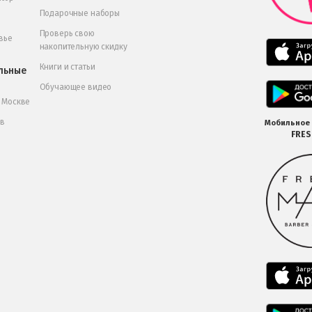
Подарочные наборы
Проверь свою
вье
накопительную скидку
Книги и статьи
льные
Обучающее видео
в Москве
 в
Мобильное
FRE