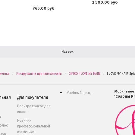
2 500.00 руб
765.00 руб
Наверх
метика
Инструмент и принадлежности
GINKO I LOVE MY HAIR
I LOVE MY HAIR Spi
.
.
.
Мобильное
Учебный центр
"Салоны Pr
льная
Для покупателя
Палитра красок для
волос
и
Новинки
волос
профессиональной
косметики
икюр