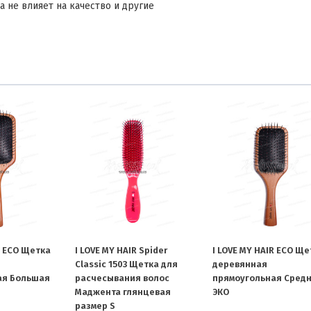
а не влияет на качество и другие
R ECO Щетка
I LOVE MY HAIR Spider
I LOVE MY HAIR ECO Ще
Classic 1503 Щетка для
деревянная
ая Большая
расчесывания волос
прямоугольная Сред
Маджента глянцевая
ЭКО
размер S