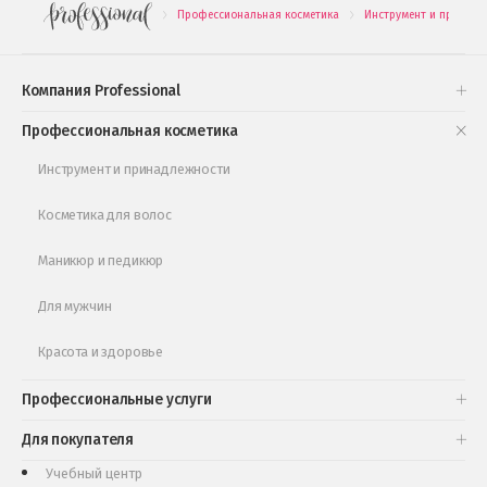
Профессиональная косметика
Инструмент и принадл
.
.
Подарочные наборы
Проверь свою накопительную скидку
Компания Professional
Книги и статьи
Профессиональная косметика
Обучающее видео
Инструмент и принадлежности
Косметика для волос
Маникюр и педикюр
Для мужчин
Красота и здоровье
Профессиональные услуги
Для покупателя
Учебный центр