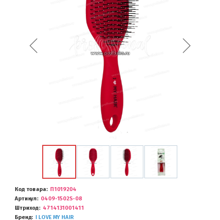
Код товара
П1019204
Артикул
0409-1502S-08
Штриход
4714131001411
Бренд
I LOVE MY HAIR