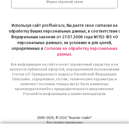
и
Форма обратной связи
Интернет-
магазин
Profhairs.ru
в
Используя сайт profhairs.ru, Вы даете свое согласие на
Telegram
обработку Ваших персональных данных, в соответствии с
Федеральным законом от 27.07.2006 года №152-ФЗ «О
персональных данных», на условиях и для целей,
определенных в
Согласии на обработку персональных
данных
.
Вся информация на сайте носит справочный характер и не
является публичной офертой, определяемой положениями
Статьи 437 Гражданского кодекса Российской Федерации.
Описание, содержимое, состав, технические параметры и
комплект поставки товара могут быть изменены
производителем без предварительного уведомления.
Уточняйте информацию у наших менеджеров.
2006-2026, © ООО "Бьюти-стайл"
Все права защищены
www.profhairs.ru