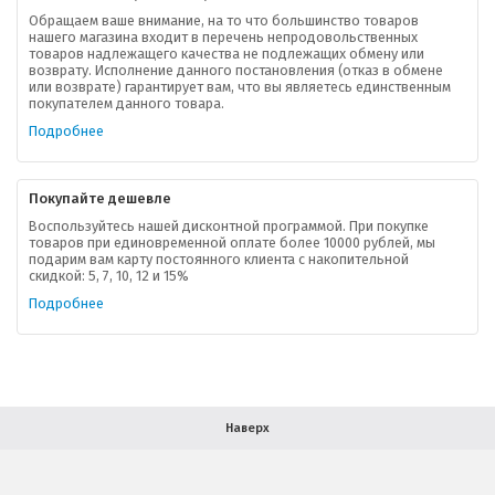
Обращаем ваше внимание, на то что большинство товаров
нашего магазина входит в перечень непродовольственных
товаров надлежащего качества не подлежащих обмену или
возврату. Исполнение данного постановления (отказ в обмене
О компании
или возврате) гарантирует вам, что вы являетесь единственным
покупателем данного товара.
Ваша скидка
Подробнее
Контактная информация
Покупайте дешевле
Доставка
Воспользуйтесь нашей дисконтной программой. При покупке
товаров при единовременной оплате более 10000 рублей, мы
подарим вам карту постоянного клиента с накопительной
В помощь покупателю
скидкой: 5, 7, 10, 12 и 15%
Подробнее
Форма обратной связи
Как купить
Салон красоты в Москве
Вакансии
Палитра красок для волос
Наверх
Салоны красоты в Иваново
Новинки профессиональной косметики