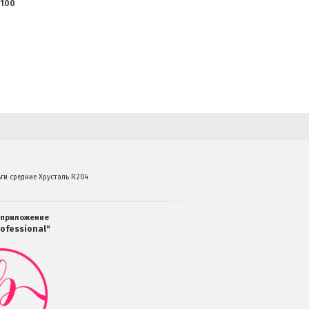
100
ьги средние Хрусталь R204
 приложение
ofessional"
Мобильное
приложение
Салоны
Professional
загрузить
в