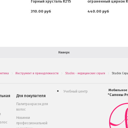
Горный хрусталь R215
ограненный циркон R
310.00 руб
440.00 руб
Наверх
метика
Инструмент и принадлежности
Studex - медицинские серьги
Studex Сер
.
.
.
Мобильное
Учебный центр
"Салоны Pr
льная
Для покупателя
Палитра красок для
волос
и
Новинки
волос
профессиональной