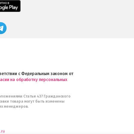
загрузить
Мобильное
в
приложение
App
FRESHMAN
Store
в
Магазин
Google
профессиональной
Play
косметики
Professional
и
Интернет-
магазин
Profhairs.ru
в
ответствии с Федеральным законом от
Telegram
ласии на обработку персональных
оложениями Статьи 437 Гражданского
тавки товара могут быть изменены
их менеджеров.
.ru