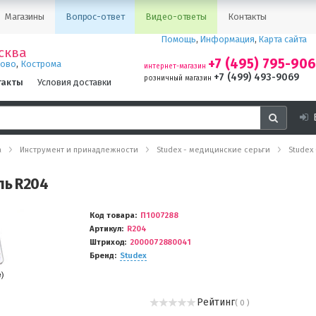
Магазины
Вопрос-ответ
Видео-ответы
Контакты
Помощь
,
Информация
,
Карта сайта
сква
+7 (495) 795-90
,
ново
Кострома
интернет-магазин
+7 (499) 493-9069
розничный магазин
такты
Условия доставки
а
Инструмент и принадлежности
Studex - медицинские серьги
Studex
ль R204
Код товара
П1007288
Артикул
R204
Штриход
2000072880041
Бренд
Studex
Рейтинг
( 0 )