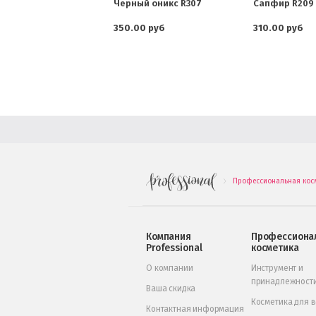
Черный оникс R307
Сапфир R209
350.00 руб
310.00 руб
Профессиональная кос
.
Компания
Профессиона
Professional
косметика
О компании
Инструмент и
принадлежност
Ваша скидка
Косметика для 
Контактная информация