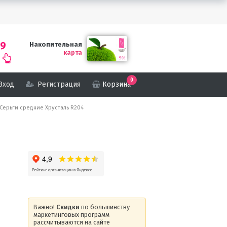
69
Накопительная
карта
0
Вход
Регистрация
Корзина
 Серьги средние Хрусталь R204
Важно!
Скидки
по большинству
маркетинговых программ
рассчитываются на сайте