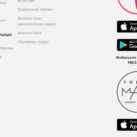
косметики
икюр
Подарочные наборы
Проверь свою
вье
накопительную скидку
Книги и статьи
льные
Обучающее видео
в Москве
 в
Мобильное
FRE