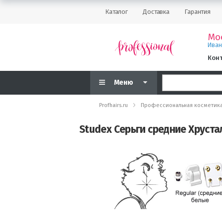
Каталог
Доставка
Гарантия
Мо
Ива
Кон
Меню
Profhairs.ru
Профессиональная косметик
Studex Серьги средние Хруста