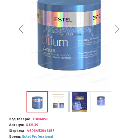
Код товара
П1006098
Артикул
ОТM.39
Штриход
4606453046617
Бренд
Estel Professional