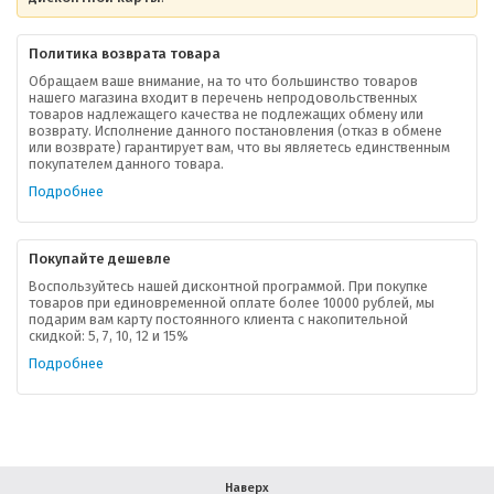
Политика возврата товара
Обращаем ваше внимание, на то что большинство товаров
нашего магазина входит в перечень непродовольственных
товаров надлежащего качества не подлежащих обмену или
возврату. Исполнение данного постановления (отказ в обмене
О компании
или возврате) гарантирует вам, что вы являетесь единственным
покупателем данного товара.
Ваша скидка
Подробнее
Контактная информация
Покупайте дешевле
Доставка
Воспользуйтесь нашей дисконтной программой. При покупке
товаров при единовременной оплате более 10000 рублей, мы
подарим вам карту постоянного клиента с накопительной
В помощь покупателю
скидкой: 5, 7, 10, 12 и 15%
Подробнее
Форма обратной связи
Как купить
Салон красоты в Москве
Вакансии
Палитра красок для волос
Наверх
Салоны красоты в Иваново