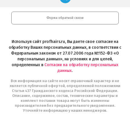
профессиональной
в
Play
косметики
Google
Professional
Play
и
Форма обратной связи
Интернет-
магазин
Profhairs.ru
в
Используя сайт profhairs.ru, Вы даете свое согласие на
Telegram
обработку Ваших персональных данных, в соответствии с
Федеральным законом от 27.07.2006 года №152-ФЗ «О
персональных данных», на условиях и для целей,
определенных в
Согласии на обработку персональных
данных
.
Вся информация на сайте носит справочный характер и не
является публичной офертой, определяемой положениями
Статьи 437 Гражданского кодекса Российской Федерации.
Описание, содержимое, состав, технические параметры и
комплект поставки товара могут быть изменены
производителем без предварительного уведомления.
Уточняйте информацию у наших менеджеров.