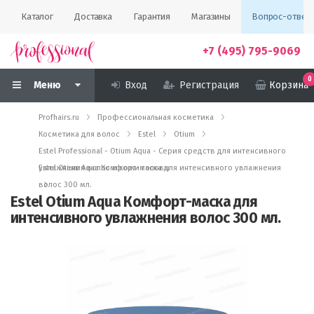
Каталог
Доставка
Гарантия
Магазины
Вопрос-ответ
+7 (495) 795-9069
0
Меню
Вход
Регистрация
Корзина
Profhairs.ru
Профессиональная косметика
Косметика для волос
Estel
Otium
Estel Professional - Otium Aqua - Серия средств для интенсивного
увлажнения волос и кожи головы
Estel Otium Aqua Комфорт-маска для интенсивного увлажнения
волос 300 мл.
Estel Otium Aqua Комфорт-маска для
интенсивного увлажнения волос 300 мл.