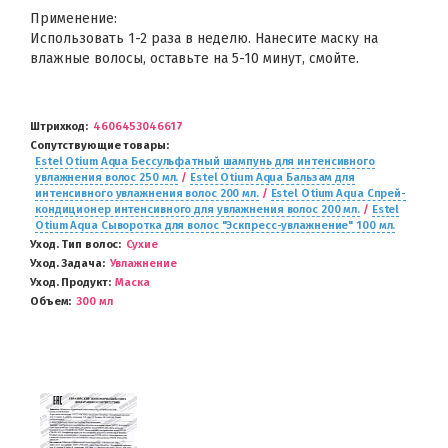
Применение:
Использовать 1-2 раза в неделю. Нанесите маску на
влажные волосы, оставьте на 5-10 минут, смойте.
Штрихкод
4606453046617
Сопутствующие товары
Estel Otium Aqua Бессульфатный шампунь для интенсивного
увлажнения волос 250 мл.
/
Estel Otium Aqua Бальзам для
интенсивного увлажнения волос 200 мл.
/
Estel Otium Aqua Спрей-
кондиционер интенсивного для увлажнения волос 200 мл.
/
Estel
Otium Aqua Сыворотка для волос "Эскпресс-увлажнение" 100 мл.
Уход. Тип волос
Сухие
Уход. Задача
Увлажнение
Уход. Продукт
Маска
Объем
300 мл