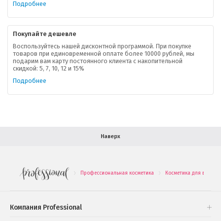
Подробнее
Контактная информация
Покупайте дешевле
Доставка
Воспользуйтесь нашей дисконтной программой. При покупке
товаров при единовременной оплате более 10000 рублей, мы
подарим вам карту постоянного клиента с накопительной
В помощь покупателю
скидкой: 5, 7, 10, 12 и 15%
Подробнее
Форма обратной связи
Как купить
Салон красоты в Москве
Вакансии
Палитра красок для волос
Наверх
Салоны красоты в Иваново
Новинки профессиональной косметики
Профессиональная косметика
Косметика для волос
.
.
Подарочные наборы
Проверь свою накопительную скидку
Компания Professional
Книги и статьи