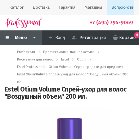
Каталог
Доставка
Гарантия
Магазины
Вопрос-ответ
+7 (495) 795-9069
0
Меню
Вход
Регистрация
Корзина
Profhairs.ru
Профессиональная косметика
Косметика для волос
Estel
Otium
Estel Professional - Otium Volume - Серия средств для придания
волосам объема
Estel Otium Volume Спрей-уход для волос "Воздушный объем" 200
мл.
Estel Otium Volume Спрей-уход для волос
"Воздушный объем" 200 мл.