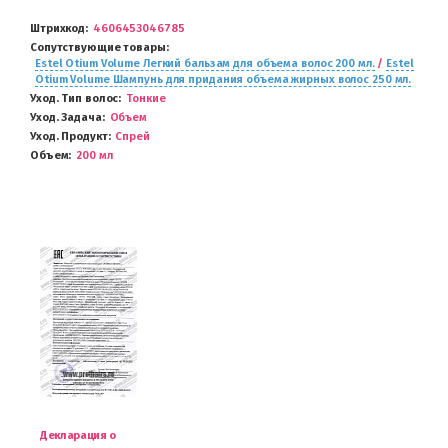
Штрихкод
4606453046785
Сопутствующие товары
Estel Otium Volume Легкий бальзам для объема волос 200 мл.
/
Estel
Otium Volume Шампунь для придания объема жирных волос 250 мл.
Уход. Тип волос
Тонкие
Уход. Задача
Объем
Уход. Продукт
Спрей
Объем
200 мл
Декларация о