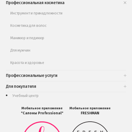
Профессиональная косметика
Обучающее видео
Инструмент и принадлежности
Косметика для волос
Маникюр и педикюр
Для мужчин
Красота и здоровье
Профессиональные услуги
Для покупателя
Учебный центр
Мобильное приложение
Мобильное приложение
"Салоны Professional"
FRESHMAN
Мобильное
Мобильное
приложение
приложение