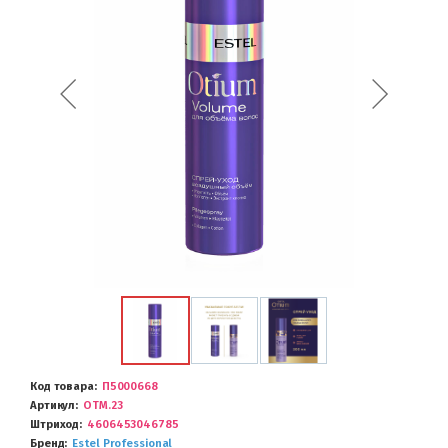
Код товара
П5000668
Артикул
ОТM.23
Штриход
4606453046785
Бренд
Estel Professional