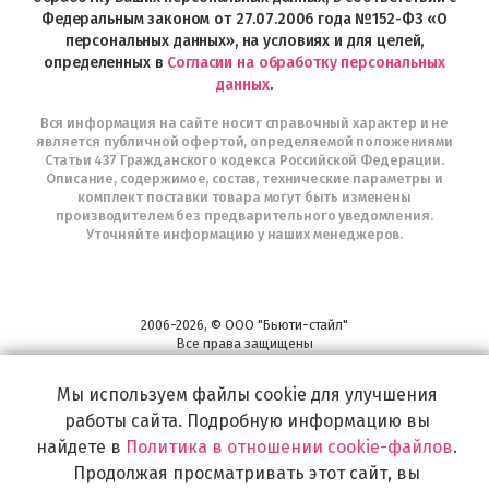
Федеральным законом от 27.07.2006 года №152-ФЗ «О
персональных данных», на условиях и для целей,
определенных в
Согласии на обработку персональных
данных
.
Вся информация на сайте носит справочный характер и не
является публичной офертой, определяемой положениями
Статьи 437 Гражданского кодекса Российской Федерации.
Описание, содержимое, состав, технические параметры и
комплект поставки товара могут быть изменены
производителем без предварительного уведомления.
Уточняйте информацию у наших менеджеров.
2006-2026, © ООО "Бьюти-стайл"
Все права защищены
www.profhairs.ru
Широкий выбор инструментов, аксессуаров и принадлежностей для
Мы используем файлы cookie для улучшения
воплощения
работы сайта. Подробную информацию вы
самых изысканных и необычных идей по созданию Вашего образа и стиля.
найдете в
Политика в отношении cookie-файлов
.
Продолжая просматривать этот сайт, вы