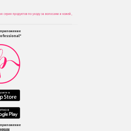
ная серия продуктов по уходу за волосами и кожей для мужчин
Estel Professional - Alp
.
 приложение
ofessional"
Мобильное
приложение
Салоны
Professional
загрузить
в
Google
Play
Мобильное
приложение
Салоны
Professional
Мобильное
загрузить
приложение
в
Салоны
 приложение
App
Professional
SHMAN