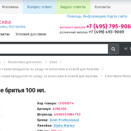
Магазины
Вопрос-ответ
Видео-ответы
Контакты
Помощь
,
Информация
,
Карта сайта
сква
+7 (495) 795-90
,
ново
Кострома
интернет-магазин
+7 (499) 493-9069
розничный магазин
такты
Условия доставки
а
Косметика для волос
Estel
ная серия продуктов по уходу за волосами и кожей для мужчин
ьная серия продуктов по уходу за волосами и кожей для мужчин
Estel Alpha Mari
ле бритья 100 мл.
Код товара
CF009374
Артикул
A/ML100
Штриход
4606453084763
Бренд
Estel Professional
Линейка
Alpha Marine