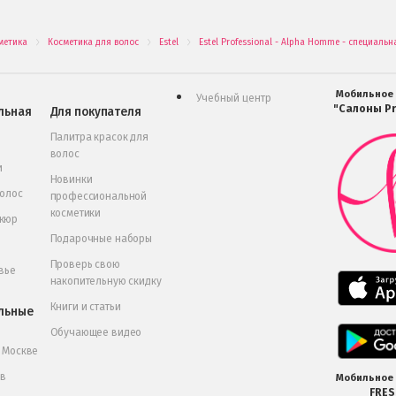
метика
Косметика для волос
Estel
Estel Professional - Alpha Homme - специаль
.
.
.
Мобильное
Учебный центр
"Салоны Pr
льная
Для покупателя
Палитра красок для
волос
и
Новинки
волос
профессиональной
косметики
икюр
Подарочные наборы
Проверь свою
вье
накопительную скидку
Книги и статьи
льные
Обучающее видео
в Москве
 в
Мобильное
FRE