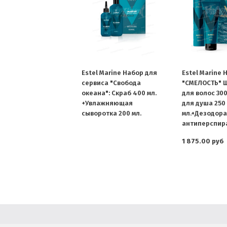
Estel Marine Набор для
Estel Marine 
сервиса "Свобода
"СМЕЛОСТЬ" 
океана": Скраб 400 мл.
для волос 300
+Увлажняющая
для душа 250
сыворотка 200 мл.
мл.+Дезодора
антиперспира
1 875.00 руб