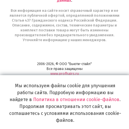
данных
.
Вся информация на сайте носит справочный характер и не
является публичной офертой, определяемой положениями
Статьи 437 Гражданского кодекса Российской Федерации.
Описание, содержимое, состав, технические параметры и
комплект поставки товара могут быть изменены
производителем без предварительного уведомления.
Уточняйте информацию у наших менеджеров.
2006-2026, © ООО "Бьюти-стайл"
Все права защищены
www.profhairs.ru
Широкий выбор инструментов, аксессуаров и принадлежностей для
Мы используем файлы cookie для улучшения
воплощения
самых изысканных и необычных идей по созданию Вашего образа и стиля.
работы сайта. Подробную информацию вы
найдете в
Политика в отношении cookie-файлов
.
Продолжая просматривать этот сайт, вы
соглашаетесь с условиями использования cookie-
файлов.