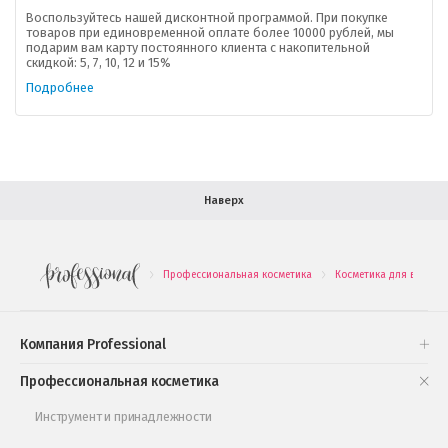
Доставка
Воспользуйтесь нашей дисконтной программой. При покупке
товаров при единовременной оплате более 10000 рублей, мы
подарим вам карту постоянного клиента с накопительной
В помощь покупателю
скидкой: 5, 7, 10, 12 и 15%
Подробнее
Форма обратной связи
Как купить
Салон красоты в Москве
Вакансии
Палитра красок для волос
Наверх
Салоны красоты в Иваново
Новинки профессиональной косметики
Профессиональная косметика
Косметика для волос
.
.
Подарочные наборы
Проверь свою накопительную скидку
Компания Professional
Книги и статьи
Профессиональная косметика
Обучающее видео
Инструмент и принадлежности