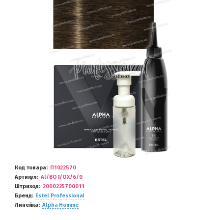
Код товара
П1022570
Артикул
Al/BOT/OX/6/0
Штриход
2000225700011
Бренд
Estel Professional
Линейка
Alpha Homme