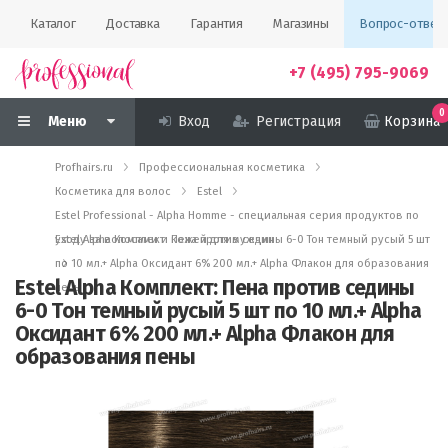
Каталог
Доставка
Гарантия
Магазины
Вопрос-ответ
+7 (495) 795-9069
0
Меню
Вход
Регистрация
Корзина
Profhairs.ru
Профессиональная косметика
Косметика для волос
Estel
Estel Professional - Alpha Homme - специальная серия продуктов по
уходу за волосами и кожей для мужчин
Estel Alpha Комплект: Пена против седины 6-0 Тон темный русый 5 шт
по 10 мл.+ Alpha Оксидант 6% 200 мл.+ Alpha Флакон для образования
Estel Alpha Комплект: Пена против седины
пены
6-0 Тон темный русый 5 шт по 10 мл.+ Alpha
Оксидант 6% 200 мл.+ Alpha Флакон для
образования пены