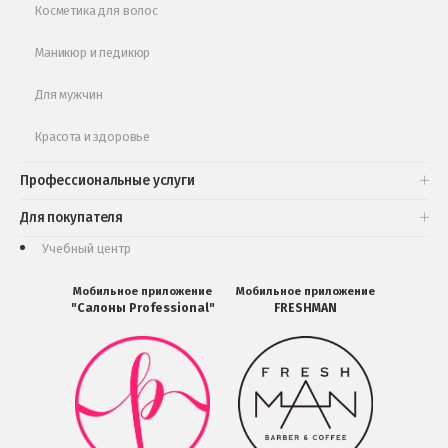
Косметика для волос
Маникюр и педикюр
Для мужчин
Красота и здоровье
Профессиональные услуги
Для покупателя
Учебный центр
Мобильное приложение
Мобильное приложение
"Салоны Professional"
FRESHMAN
Мобильное
Мобильное
приложение
приложение
Салоны
FRESHMAN
Professional
в
загрузить
Google
в
Play
Google