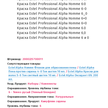
Краска Estel Professional Alpha Homme 6:0
Краска Estel Professional Alpha Homme 6-0
Краска Estel Professional Alpha Homme 6_0
Краска Estel Professional Alpha Homme 6+0
Краска Estel Professional Alpha Homme 6=0
Краска Estel Professional Alpha Homme 6.0
Краска Estel Professional Alpha Homme 6,0
Краска Estel Professional Alpha Homme 6 и 0
Штрихкод
2000225700011
Сопутствующие товары
Estel Alpha Homme Флакон для образования пены
/
Estel Alpha
Пена против седины 4-0 Тон шатен 10 мл.
/
Estel Alpha Краска для
волос 5-0 Тон светлый шатен 10 мл.
/
Estel Alpha Оксидант 6% 200
мл.
Уход. Продукт
Наборы / Комплекты
Окрашивание. Уровень глубины тона
6 - Темно-русый (Темный блондин)
Окрашивание. Направление тона
Натуральные
Окрашивание. Продукт
Камуфляж седины
Уровень глубины тона
6