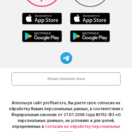
Play
Мобильное
Мобильное
приложение
приложение
Салоны
Freshman
Professional
Мобильное
загрузить
Мобильное
загрузить
приложение
в
приложение
в
Салоны
App
FRESHMAN
App
Professional
Store
в
Магазин
Store
загрузить
Google
профессиональной
в
Play
косметики
Google
Professional
Play
и
Форма обратной связи
Интернет-
магазин
Profhairs.ru
в
Используя сайт profhairs.ru, Вы даете свое согласие на
Telegram
обработку Ваших персональных данных, в соответствии с
Федеральным законом от 27.07.2006 года №152-ФЗ «О
персональных данных», на условиях и для целей,
определенных в
Согласии на обработку персональных