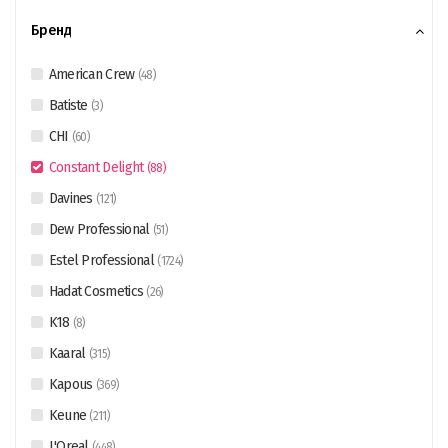
Бренд
American Crew
(
48
)
Batiste
(
3
)
CHI
(
60
)
Constant Delight
(
88
)
Davines
(
121
)
Dew Professional
(
51
)
Estel Professional
(
1724
)
Hadat Cosmetics
(
26
)
K18
(
8
)
Kaaral
(
315
)
Kapous
(
369
)
Keune
(
211
)
L'Oreal
(
448
)