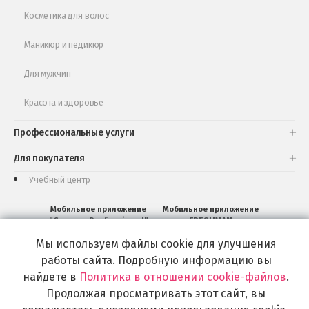
Косметика для волос
Маникюр и педикюр
Для мужчин
Красота и здоровье
Профессиональные услуги
Для покупателя
Учебный центр
Мобильное приложение
Мобильное приложение
"Салоны Professional"
FRESHMAN
Мы используем файлы cookie для улучшения
Мобильное
Мобильное
приложение
приложение
работы сайта. Подробную информацию вы
Салоны
FRESHMAN
найдете в
Политика в отношении cookie-файлов
.
Professional
в
загрузить
Google
Продолжая просматривать этот сайт, вы
в
Play