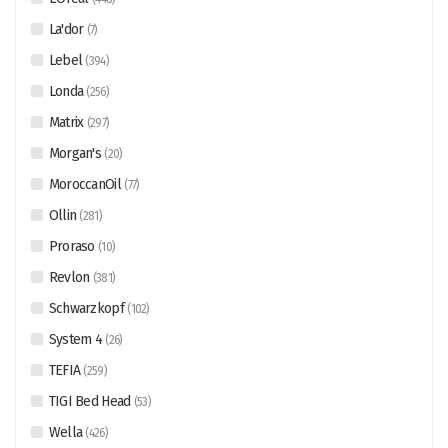
La'dor
(
7
)
Lebel
(
394
)
Londa
(
256
)
Matrix
(
297
)
Morgan's
(
20
)
MoroccanOil
(
77
)
Ollin
(
281
)
Proraso
(
10
)
Revlon
(
381
)
Schwarzkopf
(
102
)
System 4
(
26
)
TEFIA
(
259
)
TIGI Bed Head
(
53
)
Wella
(
426
)