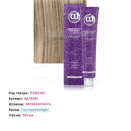
Код товара
П1022193
Артикул
КД19263
Штриход
8019653016674
Бренд
Constant Delight
Объем
100 мл