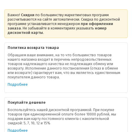
Важно!
Скидки
по большинству маркетинговых программ
рассчитываются на сайте автоматически. Скидка по дисконтной
программе устанавливается менеджером
при оформлении
заказа
. Не забывайте в комментариях указывать
номер
дисконтной карты
.
Политика возврата товара
Обращаем ваше внимание, на то что большинство товаров
нашего магазина входит в перечень непродовольственных
товаров надлежащего качества не подлежащих обмену или
возврату. Исполнение данного постановления (отказ в обмене
О компании
или возврате) гарантирует вам, что вы являетесь единственным
покупателем данного товара.
Ваша скидка
Подробнее
Контактная информация
Покупайте дешевле
Доставка
Воспользуйтесь нашей дисконтной программой. При покупке
товаров при единовременной оплате более 10000 рублей, мы
подарим вам карту постоянного клиента с накопительной
В помощь покупателю
скидкой: 5, 7, 10, 12 и 15%
Подробнее
Форма обратной связи