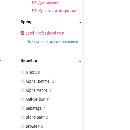
Для мужчин
Красота и здоровье
Бренд
Estel Professional
(
103
)
Показать скрытые названия
к
Линейка
Airex
(
22
)
Alpha Homme
(
62
)
Alpha Marine
(
8
)
Anti-yellow
(
14
)
BabaYaga
(
7
)
Blond Bar
(
16
)
Browie
(
18
)