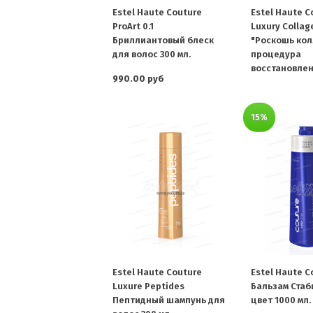
Estel Haute Couture
Estel Haute C
ProArt 0.1
Luxury Colla
Бриллиантовый блеск
"Роскошь кол
для волос 300 мл.
процедура
восстановлен
990.00 руб
15%
Estel Haute Couture
Estel Haute C
Luxure Peptides
Бальзам Ста
Пептидный шампунь для
цвет 1000 мл.