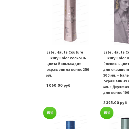
Estel Haute Couture
Estel Haute C
Luxury Color Роскошь
Luxury Color 
цвета Бальзам для
Роскошь цве
окрашенных волос 250
для окрашен
мл.
300 мл. + Бал
окрашенных 
1 060.00 руб
мл. + Двухфа
для волос 100
2 395.00 руб
15%
15%