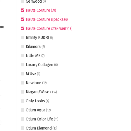
Genwood
(
7
)
Haute Couture
(
79
)
Haute Couture краска
(
6
)
00
Haute Couture стайлинг
(
18
)
Infinity KUDRI
(
6
)
Kikimora
(
6
)
Little ME
(
7
)
Luxury Collagen
(
6
)
M'Use
(
1
)
Newtone
(
37
)
Niagara/Wavex
(
14
)
Only Looks
(
4
)
Otium Aqua
(
12
)
Otium Color Life
(
11
)
Otium Diamond
(
10
)