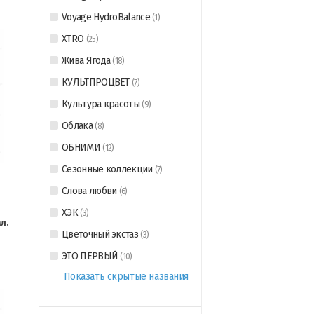
Voyage HydroBalance
(
1
)
XTRO
(
25
)
Жива Ягода
(
18
)
КУЛЬТПРОЦВЕТ
(
7
)
Культура красоты
(
9
)
Облака
(
8
)
ОБНИМИ
(
12
)
Сезонные коллекции
(
7
)
Слова любви
(
6
)
ХЭК
(
3
)
л.
Цветочный экстаз
(
3
)
ЭТО ПЕРВЫЙ
(
10
)
Показать скрытые названия