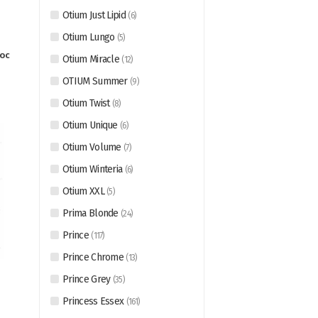
Otium Just Lipid
(
6
)
Otium Lungo
(
5
)
ос
Otium Miracle
(
12
)
OTIUM Summer
(
9
)
Otium Twist
(
8
)
Otium Unique
(
6
)
Otium Volume
(
7
)
Otium Winteria
(
6
)
Otium XXL
(
5
)
Prima Blonde
(
24
)
Prince
(
117
)
Prince Chrome
(
13
)
Prince Grey
(
35
)
Princess Essex
(
161
)