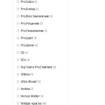
Pro.Salon
(
2
)
Pro.Блонд
(
5
)
Pro.Восстановление
(
5
)
Pro.Решение
(
7
)
Pro.Увлажнение
(
3
)
Pro.Цвет
(
5
)
Pro.Шёлк
(
5
)
Q3
(
4
)
SOL
(
6
)
Top Salon Pro.Стайлинг
(
6
)
Ultima
(
9
)
Ultra Blond
(
11
)
Vedma
(
7
)
Versus Winter
(
5
)
Vintage краска
(
98
)