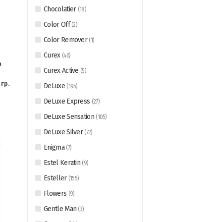
Chocolatier
(
18
)
Color Off
(
2
)
Color Remover
(
1
)
Curex
(
46
)
а
Curex Active
(
5
)
гр.
DeLuxe
(
195
)
DeLuxe Express
(
27
)
DeLuxe Sensation
(
105
)
DeLuxe Silver
(
72
)
Enigma
(
7
)
Estel Keratin
(
9
)
Esteller
(
155
)
Flowers
(
9
)
Gentle Man
(
3
)