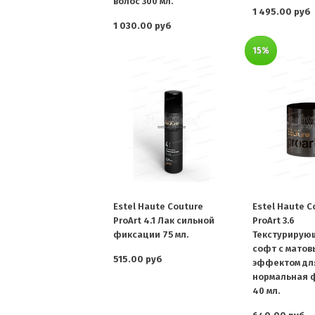
волос 300 мл.
1 495.00 руб
1 030.00 руб
15%
Estel Haute Couture
Estel Haute C
ProArt 4.1 Лак сильной
ProArt 3.6
фиксации 75 мл.
Текстурирую
софт с матов
515.00 руб
эффектом для
нормальная 
40 мл.