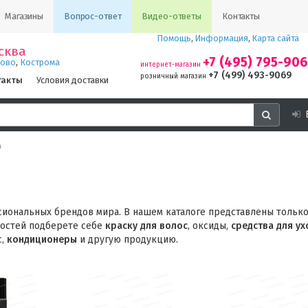
Магазины
Вопрос-ответ
Видео-ответы
Контакты
Помощь
,
Информация
,
Карта сайта
сква
+7 (495) 795-90
,
ново
Кострома
интернет-магазин
+7 (499) 493-9069
розничный магазин
такты
Условия доставки
а
иональных брендов мира. В нашем каталоге представлены тольк
ностей подберете себе
краску для волос
, оксиды,
средства для ух
с,
кондиционеры
и другую продукцию.