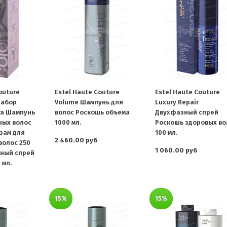
outure
Estel Haute Couture
Estel Haute Couture
Набор
Volume Шампунь для
Luxury Repair
та Шампунь
волос Роскошь объема
Двухфазный спрей
ных волос
1000 мл.
Роскошь здоровых во
ьзам для
100 мл.
2 460.00 руб
волос 250
1 060.00 руб
зный спрей
 мл.
15%
15%