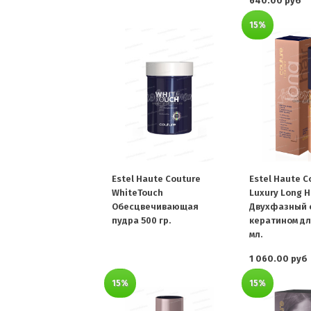
640.00 руб
15%
Estel Haute Couture
Estel Haute C
WhiteTouch
Luxury Long H
Обесцвечивающая
Двухфазный 
пудра 500 гр.
кератином дл
мл.
1 060.00 руб
15%
15%