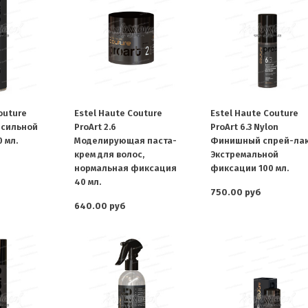
outure
Estel Haute Couture
Estel Haute Couture
к сильной
ProArt 2.6
ProArt 6.3 Nylon
 мл.
Моделирующая паста-
Финишный спрей-ла
крем для волос,
Экстремальной
нормальная фиксация
фиксации 100 мл.
40 мл.
750.00 руб
640.00 руб