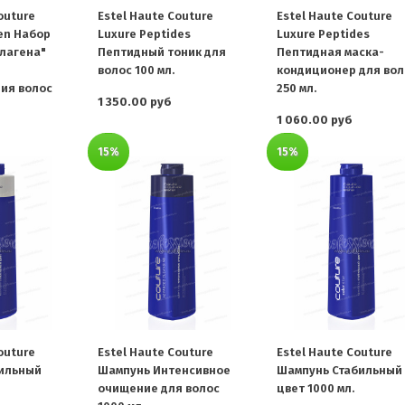
outure
Estel Haute Couture
Estel Haute Couture
gen Набор
Luxure Peptides
Luxure Peptides
лагена"
Пептидный тоник для
Пептидная маска-
волос 100 мл.
кондиционер для вол
ия волос
250 мл.
1 350.00 руб
1 060.00 руб
15%
15%
outure
Estel Haute Couture
Estel Haute Couture
бильный
Шампунь Интенсивное
Шампунь Стабильный
очищение для волос
цвет 1000 мл.