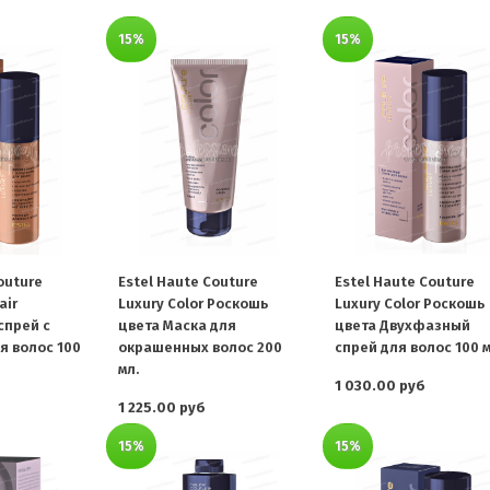
15%
15%
outure
Estel Haute Couture
Estel Haute Couture
air
Luxury Color Роскошь
Luxury Color Роскошь
спрей с
цвета Маска для
цвета Двухфазный
я волос 100
окрашенных волос 200
спрей для волос 100 м
мл.
1 030.00 руб
1 225.00 руб
15%
15%