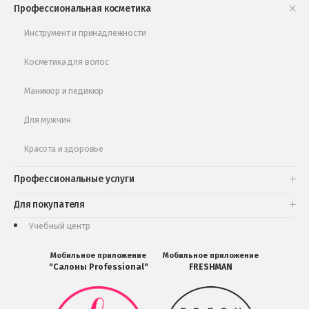
Профессиональная косметика
Обучающее видео
Инструмент и принадлежности
Косметика для волос
Маникюр и педикюр
Для мужчин
Красота и здоровье
Профессиональные услуги
Для покупателя
Учебный центр
Мобильное приложение
Мобильное приложение
"Салоны Professional"
FRESHMAN
Мобильное
Мобильное
приложение
приложение