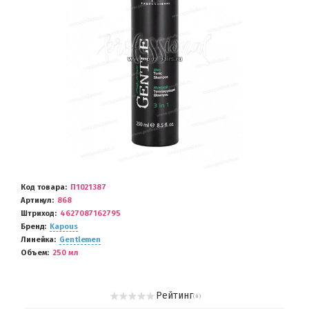
Код товара
П1021387
Артикул
868
Штриход
4627087162795
Бренд
Kapous
Линейка
Gentlemen
Объем
250 мл
Рейтинг
( 0 )