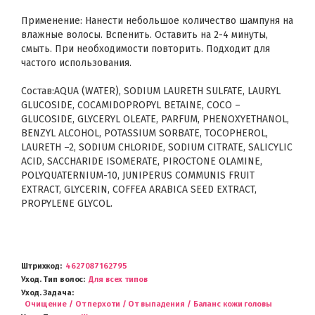
Применение: Нанести небольшое количество шампуня на
влажные волосы. Вспенить. Оставить на 2-4 минуты,
смыть. При необходимости повторить. Подходит для
частого использования.
Состав:AQUA (WATER), SODIUM LAURETH SULFATE, LAURYL
GLUCOSIDE, COCAMIDOPROPYL BETAINE, COCO –
GLUCOSIDE, GLYCERYL OLEATE, PARFUM, PHENOXYETHANOL,
BENZYL ALCOHOL, POTASSIUM SORBATE, TOCOPHEROL,
LAURETH –2, SODIUM CHLORIDE, SODIUM CITRATE, SALICYLIC
ACID, SACCHARIDE ISOMERATE, PIROCTONE OLAMINE,
POLYQUATERNIUM-10, JUNIPERUS COMMUNIS FRUIT
EXTRACT, GLYCERIN, COFFEA ARABICA SEED EXTRACT,
PROPYLENE GLYCOL.
Штрихкод
4627087162795
Уход. Тип волос
Для всех типов
Уход. Задача
Очищение / От перхоти / От выпадения / Баланс кожи головы