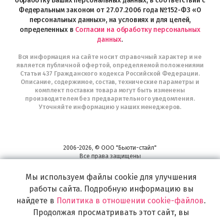
обработку Ваших персональных данных, в соответствии с
Федеральным законом от 27.07.2006 года №152-ФЗ «О
персональных данных», на условиях и для целей,
определенных в
Согласии на обработку персональных
данных
.
Вся информация на сайте носит справочный характер и не
является публичной офертой, определяемой положениями
Статьи 437 Гражданского кодекса Российской Федерации.
Описание, содержимое, состав, технические параметры и
комплект поставки товара могут быть изменены
производителем без предварительного уведомления.
Уточняйте информацию у наших менеджеров.
2006-2026, © ООО "Бьюти-стайл"
Все права защищены
www.profhairs.ru
Мы используем файлы cookie для улучшения
Широкий выбор инструментов, аксессуаров и принадлежностей для
воплощения
работы сайта. Подробную информацию вы
самых изысканных и необычных идей по созданию Вашего образа и стиля.
найдете в
Политика в отношении cookie-файлов
.
Продолжая просматривать этот сайт, вы