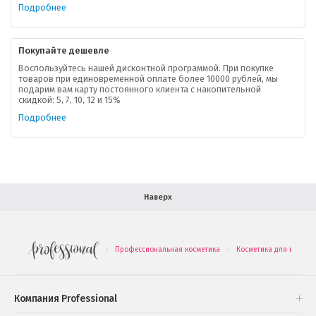
Ваша скидка
Подробнее
Контактная информация
Покупайте дешевле
Доставка
Воспользуйтесь нашей дисконтной программой. При покупке
товаров при единовременной оплате более 10000 рублей, мы
подарим вам карту постоянного клиента с накопительной
В помощь покупателю
скидкой: 5, 7, 10, 12 и 15%
Подробнее
Форма обратной связи
Как купить
Салон красоты в Москве
Вакансии
Палитра красок для волос
Наверх
Салоны красоты в Иваново
Новинки профессиональной косметики
Профессиональная косметика
Косметика для волос
.
.
Подарочные наборы
Проверь свою накопительную скидку
Компания Professional
Книги и статьи