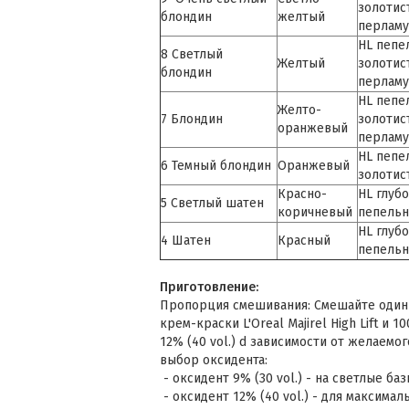
золотис
блондин
желтый
перлам
HL пепе
8 Светлый
Желтый
золотис
блондин
перлам
HL пепе
Желто-
7 Блондин
золотис
оранжевый
перлам
HL пепе
6 Темный блондин
Оранжевый
золотис
Красно-
HL глуб
5 Светлый шатен
коричневый
пепельн
HL глуб
4 Шатен
Красный
пепельн
Приготовление:
Пропорция смешивания: Смешайте один 
крем-краски L'Oreal Majirel High Lift и 1
12% (40 vol.) d зависимости от желаемог
выбор оксидента:
- оксидент 9% (30 vol.) - на светлые ба
- оксидент 12% (40 vol.) - для максимал