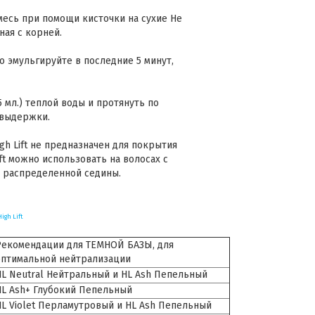
есь при помощи кисточки на сухие Не
ная с корней.
о эмульгируйте в последние 5 минут,
 мл.) теплой воды и протянуть по
 выдержки.
High Lift не предназначен для покрытия
Lift можно использовать на волосах с
 распределенной седины.
High Lift
Рекомендации для ТЕМНОЙ БАЗЫ, для
оптимальной нейтрализации
HL Neutral Нейтральный и HL Ash Пепельный
HL Ash+ Глубокий Пепельный
HL Violet Перламутровый и HL Ash Пепельный