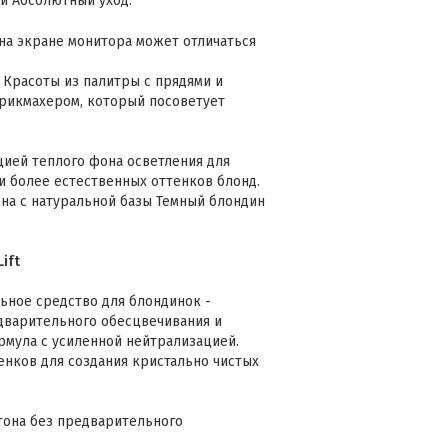
и Абсолютный уход.
на экране монитора может отличаться
 Красоты из палитры с прядями и
рикмахером, который посоветует
цией теплого фона осветления для
 и более естественных оттенков блонд.
она с натуральной базы Темный блондин
ift
льное средство для блондинок -
едварительного обесцвечивания и
ормула с усиленной нейтрализацией.
енков для создания кристально чистых
тона без предварительного