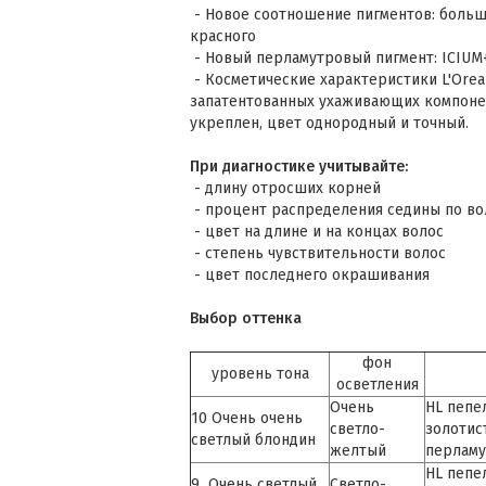
- Новое соотношение пигментов: больш
красного
- Новый перламутровый пигмент: ICIUM
- Косметические характеристики L'Oreal
запатентованных ухаживающих компонен
укреплен, цвет однородный и точный.
При диагностике учитывайте:
- длину отросших корней
- процент распределения седины по во
- цвет на длине и на концах волос
- степень чувствительности волос
- цвет последнего окрашивания
Выбор оттенка
фон
уровень тона
осветления
Очень
HL пепе
10 Очень очень
светло-
золотис
светлый блондин
желтый
перлам
HL пепе
9 Очень светлый
Светло-