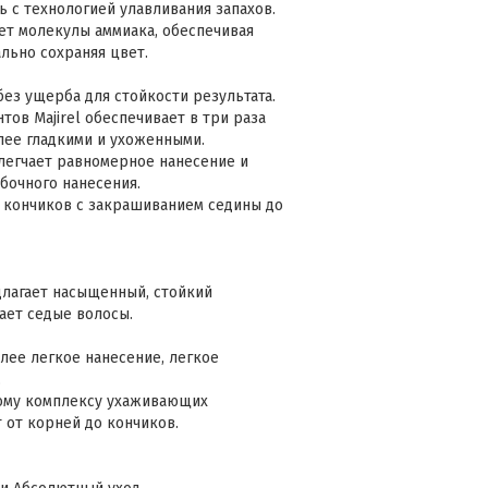
ь с технологией улавливания запахов.
ет молекулы аммиака, обеспечивая
льно сохраняя цвет.
ез ущерба для стойкости результата.
ов Majirel обеспечивает в три раза
лее гладкими и ухоженными.
легчает равномерное нанесение и
бочного нанесения.
 кончиков с закрашиванием седины до
длагает насыщенный, стойкий
ает седые волосы.
лее легкое нанесение, легкое
.
вому комплексу ухаживающих
 от корней до кончиков.