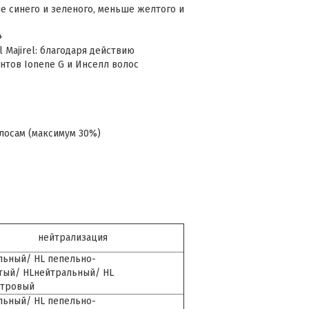
е синего и зеленого, меньше желтого и
+
 Majirel: благодаря действию
тов Ionene G и Инселл волос
лосам (максимум 30%)
нейтрализация
льный/ HL пепельно-
тый/ HLнейтральный/ HL
утровый
льный/ HL пепельно-