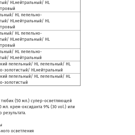
тый/ HLнейтральный/ HL
утровый
льный/ HL пепельно-
тый/ HLнейтральный/ HL
утровый
льный/ HL пепельно-
тый/ HLнейтральный/ HL
утровый
льный/ HL пепельно-
тый/ HLнейтральный
окий пепельный/ HL пепельный/ HL
о-золотистый/ HLнейтральный
окий пепельный/ HL пепельный/ HL
о-золотистый
тюбик (50 мл.) супер-осветляющей
00 мл. крем-оксиданта 9% (30 vol.) или
о результата.
зы
ьного осветления