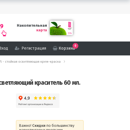
69
Накопительная
карта
0
Вход
Регистрация
Корзина
 Lift - стойкая осветляющая крем-краска
 Осветляющий краситель 60 мл.
Важно!
Скидки
по большинству
маркетинговых программ