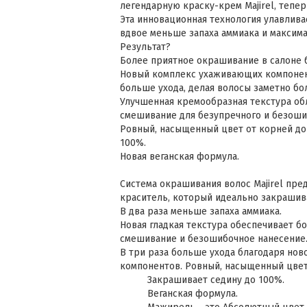
легендарную краску-крем Majirel, тепер
Эта инновационная технология улавлива
вдвое меньше запаха аммиака и максима
Результат?
Более приятное окрашивание в салоне б
Новый комплекс ухаживающих компонент
больше ухода, делая волосы заметно бо
Улучшенная кремообразная текстура об
смешивание для безупречного и безоши
Ровный, насыщенный цвет от корней до
100%.
Новая веганская формула.
Система окрашивания волос Majirel пре
краситель, который идеально закрашив
В два раза меньше запаха аммиака.
Новая гладкая текстура обеспечивает бо
смешивание и безошибочное нанесение
В три раза больше ухода благодаря но
компонентов. Ровный, насыщенный цвет
Закрашивает седину до 100%.
Веганская формула.