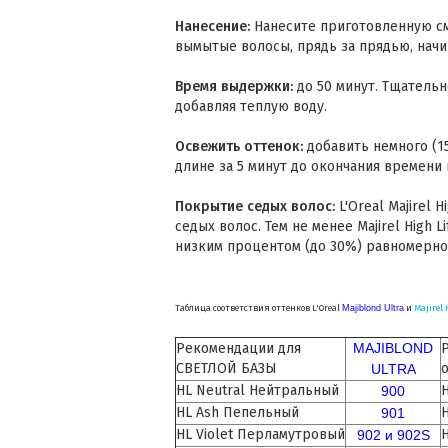
Нанесение:
Нанесите приготовленную см
вымытые волосы, прядь за прядью, начи
Время выдержки:
до 50 минут. Тщательн
добавляя теплую воду.
Освежить оттенок:
добавить немного (15
длине за 5 минут до окончания времени
Покрытие седых волос:
L'Oreal Majirel 
седых волос. Тем не менее Majirel High 
низким процентом (до 30%) равномерно
Таблица соответствия оттенков L'Oreal
Majiblond Ultra
и
Majirel 
Рекомендации для
MAJIBLOND
СВЕТЛОЙ БАЗЫ
ULTRA
HL Neutral Нейтральный
900
HL Ash Пепельный
901
HL Violet Перламутровый
902 и 902S