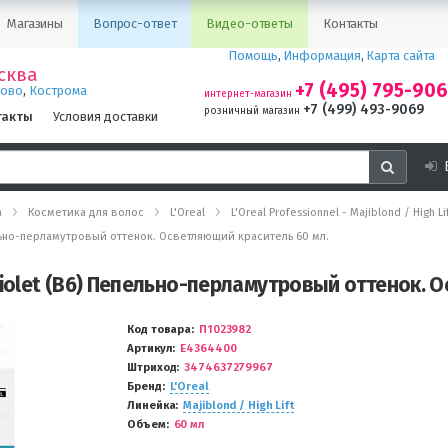
Магазины
Вопрос-ответ
Видео-ответы
Контакты
Помощь
,
Информация
,
Карта сайта
сква
+7 (495) 795-90
,
ново
Кострома
интернет-магазин
+7 (499) 493-9069
розничный магазин
такты
Условия доставки
а
Косметика для волос
L'Oreal
L'Oreal Professionnel - Majiblond / High
Пепельно-перламутровый оттенок. Осветляющий краситель 60 мл.
Ash-Violet (B6) Пепельно-перламутровый оттенок.
Код товара
П1023982
Артикул
E4364400
Штриход
3474637279967
Бренд
L'Oreal
Линейка
Majiblond / High Lift
Объем
60 мл