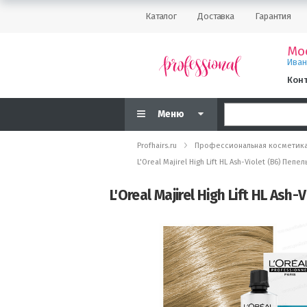
Каталог
Доставка
Гарантия
Мо
Ива
Кон
Меню
Profhairs.ru
Профессиональная косметик
L'Oreal Majirel High Lift HL Ash-Violet (B6) 
L'Oreal Majirel High Lift HL 