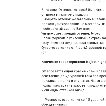
Мажирель - это Абсолютный цвет 
Внимание: Оттенок, который Вы видите 
от цвета в палитре с прядями.
Выбирать оттенок желательно в Салоне
проконсультировавшись с Мастером-па
необходимый именно Вам цвет.
Ультра-осветляющий оттенок блонд.
Новая формула с усиленной нейтрализа
получения как ледяных платиновых, так
Супер-осветление от 4 до 4,5 уровней т
(6).
Ключевые характеристики Majirel High L
Суперосветляющая краска-крем
. Идеа
осветление до 4,5 уровней тона без пр
придание оттенка в один этап. Новая ф
полная палитра ультраосветляющих отт
и сияющих оттенков блонд.
- Мощность осветления до 4,5 уровней 
обесцвечивания