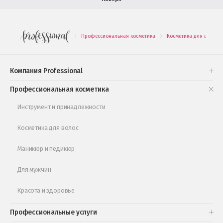
Салоны красоты в Иваново
Новинки профессиональной косметики
Профессиональная косметика
Косметика для волос
.
.
Подарочные наборы
Проверь свою накопительную скидку
Компания Professional
Книги и статьи
Профессиональная косметика
Обучающее видео
Инструмент и принадлежности
Косметика для волос
Маникюр и педикюр
Для мужчин
Красота и здоровье
Профессиональные услуги