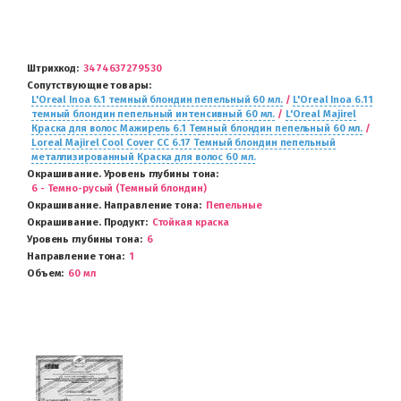
Штрихкод
3474637279530
Сопутствующие товары
L'Oreal Inoa 6.1 темный блондин пепельный 60 мл.
/
L'Oreal Inoa 6.11
темный блондин пепельный интенсивный 60 мл.
/
L'Oreal Majirel
Краска для волос Мажирель 6.1 Темный блондин пепельный 60 мл.
/
Loreal Majirel Cool Cover СС 6.17 Темный блондин пепельный
металлизированный Краска для волос 60 мл.
Окрашивание. Уровень глубины тона
6 - Темно-русый (Темный блондин)
Окрашивание. Направление тона
Пепельные
Окрашивание. Продукт
Стойкая краска
Уровень глубины тона
6
Направление тона
1
Объем
60 мл