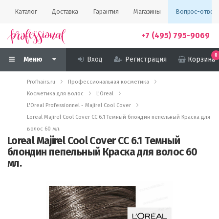
Каталог
Доставка
Гарантия
Магазины
Вопрос-ответ
+7 (495) 795-9069
0
Меню
Вход
Регистрация
Корзина
Profhairs.ru
Профессиональная косметика
Косметика для волос
L'Oreal
L'Oreal Professionnel - Majirel Cool Cover
Loreal Majirel Cool Cover СС 6.1 Темный блондин пепельный Краска для
волос 60 мл.
Loreal Majirel Cool Cover СС 6.1 Темный
блондин пепельный Краска для волос 60
мл.