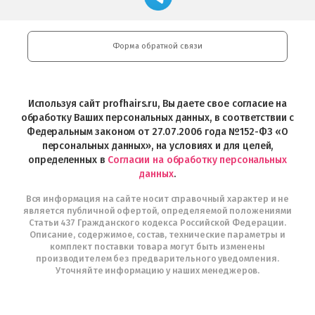
профессиональной
в
Play
косметики
Google
Professional
Play
и
Форма обратной связи
Интернет-
магазин
Profhairs.ru
в
Используя сайт profhairs.ru, Вы даете свое согласие на
Telegram
обработку Ваших персональных данных, в соответствии с
Федеральным законом от 27.07.2006 года №152-ФЗ «О
персональных данных», на условиях и для целей,
определенных в
Согласии на обработку персональных
данных
.
Вся информация на сайте носит справочный характер и не
является публичной офертой, определяемой положениями
Статьи 437 Гражданского кодекса Российской Федерации.
Описание, содержимое, состав, технические параметры и
комплект поставки товара могут быть изменены
производителем без предварительного уведомления.
Уточняйте информацию у наших менеджеров.