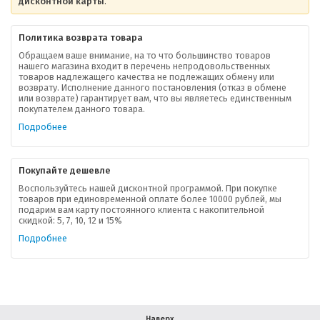
дисконтной карты
.
Политика возврата товара
Обращаем ваше внимание, на то что большинство товаров
нашего магазина входит в перечень непродовольственных
товаров надлежащего качества не подлежащих обмену или
возврату. Исполнение данного постановления (отказ в обмене
О компании
или возврате) гарантирует вам, что вы являетесь единственным
покупателем данного товара.
Ваша скидка
Подробнее
Контактная информация
Покупайте дешевле
Доставка
Воспользуйтесь нашей дисконтной программой. При покупке
товаров при единовременной оплате более 10000 рублей, мы
подарим вам карту постоянного клиента с накопительной
В помощь покупателю
скидкой: 5, 7, 10, 12 и 15%
Подробнее
Форма обратной связи
Как купить
Салон красоты в Москве
Вакансии
Палитра красок для волос
Наверх