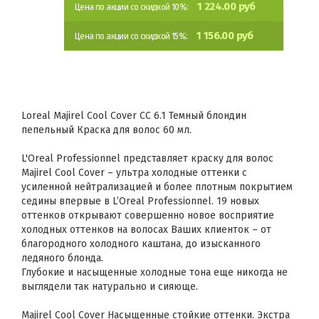
1 224.00 руб
Цена по акции со скидкой 10%:
1 156.00 руб
Цена по акции со скидкой 15%:
Loreal Majirel Cool Cover СС 6.1 Темный блондин
пепельный Краска для волос 60 мл.
L'Oreal Professionnel представляет краску для волос
Majirel Cool Cover – ультра холодные оттенки с
усиленной нейтрализацией и более плотным покрытием
седины впервые в L’Oreal Professionnel. 19 новых
оттенков открывают совершенно новое восприятие
холодных оттенков на волосах Ваших клиенток – от
благородного холодного каштана, до изысканного
ледяного блонда.
Глубокие и насыщенные холодные тона еще никогда не
выглядели так натурально и сияюще.
Majirel Cool Cover Насыщенные стойкие оттенки. Экстра