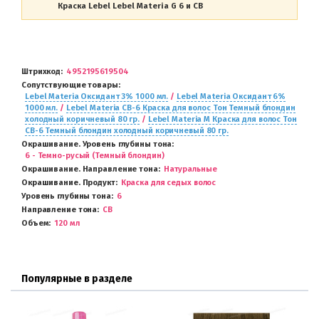
Краска Lebel Lebel Materia G 6 и CB
Штрихкод
4952195619504
Сопутствующие товары
Lebel Materia Оксидант 3% 1000 мл.
/
Lebel Materia Оксидант 6%
1000 мл.
/
Lebel Materia CB-6 Краска для волос Тон Темный блондин
холодный коричневый 80 гр.
/
Lebel Materia M Краска для волос Тон
CB-6 Темный блондин холодный коричневый 80 гр.
Окрашивание. Уровень глубины тона
6 - Темно-русый (Темный блондин)
Окрашивание. Направление тона
Натуральные
Окрашивание. Продукт
Краска для седых волос
Уровень глубины тона
6
Направление тона
CB
Объем
120 мл
Популярные в разделе