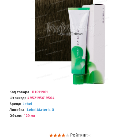
Код товара
П1011961
Штриход
4952195619504
Бренд
Lebel
Линейка
Lebel Materia G
Объем
120 мл
Рейтинг
( 22 )