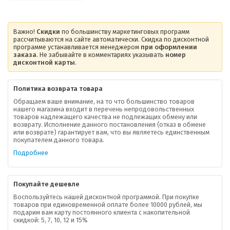
Важно!
Скидки
по большинству маркетинговых программ
рассчитываются на сайте автоматически. Скидка по дисконтной
программе устанавливается менеджером
при оформлении
заказа
. Не забывайте в комментариях указывать
номер
дисконтной карты
.
Политика возврата товара
Обращаем ваше внимание, на то что большинство товаров
нашего магазина входит в перечень непродовольственных
товаров надлежащего качества не подлежащих обмену или
возврату. Исполнение данного постановления (отказ в обмене
О компании
или возврате) гарантирует вам, что вы являетесь единственным
покупателем данного товара.
Ваша скидка
Подробнее
Контактная информация
Покупайте дешевле
Доставка
Воспользуйтесь нашей дисконтной программой. При покупке
товаров при единовременной оплате более 10000 рублей, мы
подарим вам карту постоянного клиента с накопительной
В помощь покупателю
скидкой: 5, 7, 10, 12 и 15%