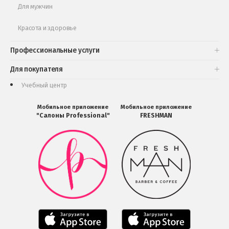
Для мужчин
Красота и здоровье
Профессиональные услуги
Для покупателя
Учебный центр
Мобильное приложение
Мобильное приложение
"Салоны Professional"
FRESHMAN
Мобильное
Мобильное
приложение
приложение
Салоны
FRESHMAN
Professional
в
загрузить
Google
в
Play
Google
Play
Мобильное
Мобильное
приложение
приложение