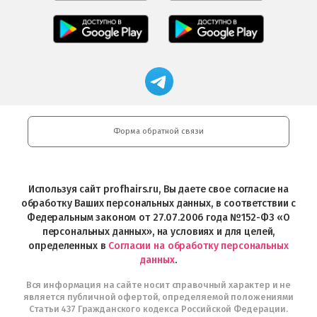
Салоны
Freshman
Professional
Мобильное
загрузить
Мобильное
загрузить
приложение
в
приложение
в
Салоны
App
FRESHMAN
App
Professional
Store
в
Магазин
Store
загрузить
Google
профессиональной
в
Play
косметики
Google
Professional
Play
и
Форма обратной связи
Интернет-
магазин
Profhairs.ru
в
Используя сайт profhairs.ru, Вы даете свое согласие на
Telegram
обработку Ваших персональных данных, в соответствии с
Федеральным законом от 27.07.2006 года №152-ФЗ «О
персональных данных», на условиях и для целей,
определенных в
Согласии на обработку персональных
данных
.
Вся информация на сайте носит справочный характер и не
является публичной офертой, определяемой положениями
Статьи 437 Гражданского кодекса Российской Федерации.