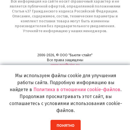
Вся информация на сайте носит справочный характер и не
является публичной офертой, определяемой положениями
Статьи 437 Гражданского кодекса Российской Федерации.
Описание, содержимое, состав, технические параметры и
комплект поставки товара могут быть изменены
производителем без предварительного уведомления.
Уточняйте информацию у наших менеджеров.
2006-2026, © ООО "Бьюти-стайл"
Все права защищены
www.profhairs.ru
Широкий выбор инструментов, аксессуаров и принадлежностей для
Мы используем файлы cookie для улучшения
воплощения
работы сайта. Подробную информацию вы
самых изысканных и необычных идей по созданию Вашего образа и стиля.
найдете в
Политика в отношении cookie-файлов
.
Продолжая просматривать этот сайт, вы
соглашаетесь с условиями использования cookie-
файлов.
ПОНЯТНО