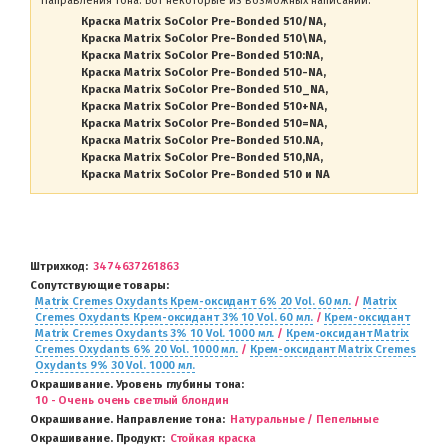
Направления тона. Вот некоторые из возможных написаний:
Краска Matrix SoColor Pre-Bonded 510/NA
Краска Matrix SoColor Pre-Bonded 510\NA
Краска Matrix SoColor Pre-Bonded 510:NA
Краска Matrix SoColor Pre-Bonded 510-NA
Краска Matrix SoColor Pre-Bonded 510_NA
Краска Matrix SoColor Pre-Bonded 510+NA
Краска Matrix SoColor Pre-Bonded 510=NA
Краска Matrix SoColor Pre-Bonded 510.NA
Краска Matrix SoColor Pre-Bonded 510,NA
Краска Matrix SoColor Pre-Bonded 510 и NA
Штрихкод
3474637261863
Сопутствующие товары
Matrix Cremes Oxydants Крем-оксидант 6% 20 Vol. 60 мл.
/
Matrix
Cremes Oxydants Крем-оксидант 3% 10 Vol. 60 мл.
/
Крем-оксидант
Matrix Cremes Oxydants 3% 10 Vol. 1000 мл.
/
Крем-оксидант Matrix
Cremes Oxydants 6% 20 Vol. 1000 мл.
/
Крем-оксидант Matrix Cremes
Oxydants 9% 30 Vol. 1000 мл.
Окрашивание. Уровень глубины тона
10 - Очень очень светлый блондин
Окрашивание. Направление тона
Натуральные / Пепельные
Окрашивание. Продукт
Стойкая краска