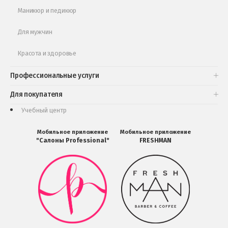
Маникюр и педикюр
Для мужчин
Красота и здоровье
Профессиональные услуги
Для покупателя
Учебный центр
Мобильное приложение
Мобильное приложение
"Салоны Professional"
FRESHMAN
Мобильное
Мобильное
приложение
приложение
Салоны
FRESHMAN
Professional
в
загрузить
Google
в
Play
Google
Play