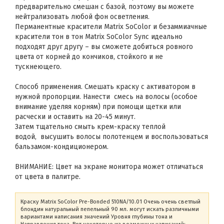
предварительно смешан с базой, поэтому вы можете
нейтрализовать любой фон осветления.
Перманентные красители Matrix SoColor и безаммиачные
красители тон в тон Matrix SoColor Sync идеально
подходят друг другу – вы сможете добиться ровного
цвета от корней до кончиков, стойкого и не
тускнеющего.
Способ применения. Смешать краску с активатором в
нужной пропорции. Нанести смесь на волосы (особое
внимание уделяя корням) при помощи щетки или
расчески и оставить на 20-45 минут.
Затем тщательно смыть крем-краску теплой
водой, высушить волосы полотенцем и воспользоваться
бальзамом-кондиционером.
ВНИМАНИЕ: Цвет на экране монитора может отличаться
от цвета в палитре.
Краску Matrix SoColor Pre-Bonded 510NA/10.01 Очень очень светлый
блондин натуральный пепельный 90 мл. могут искать различными
вариантами написания значений Уровня глубины тона и