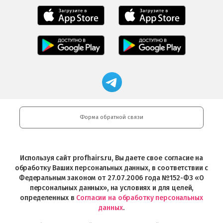
Мобильное
Мобильное
приложение
приложение
Салоны
Freshman
Professional
Мобильное
загрузить
Мобильное
загрузить
приложение
в
приложение
в
Салоны
App
FRESHMAN
App
Professional
Store
в
Магазин
Store
загрузить
Google
профессиональной
в
Play
косметики
Google
Professional
Play
и
Форма обратной связи
Интернет-
магазин
Profhairs.ru
в
Используя сайт profhairs.ru, Вы даете свое согласие на
Telegram
обработку Ваших персональных данных, в соответствии с
Федеральным законом от 27.07.2006 года №152-ФЗ «О
персональных данных», на условиях и для целей,
определенных в
Согласии на обработку персональных
данных
.