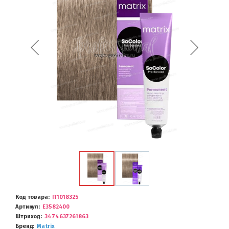
Код товара
П1018325
Артикул
E3582400
Штриход
3474637261863
Бренд
Matrix