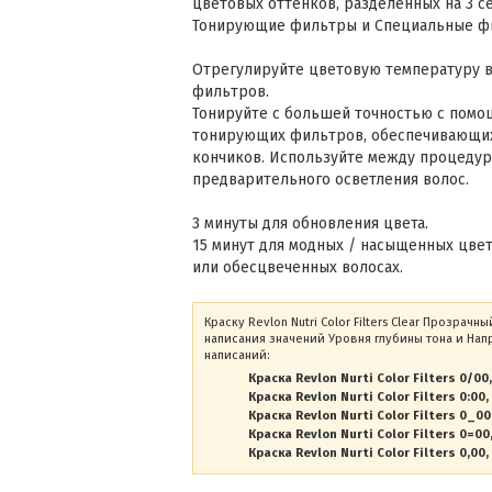
цветовых оттенков, разделенных на 3 с
Тонирующие фильтры и Специальные ф
Отрегулируйте цветовую температуру 
фильтров.
Тонируйте с большей точностью с пом
тонирующих фильтров, обеспечивающих
кончиков. Используйте между процедур
предварительного осветления волос.
3 минуты для обновления цвета.
15 минут для модных / насыщенных цве
или обесцвеченных волосах.
Краску Revlon Nutri Color Filters Clear Прозрач
написания значений Уровня глубины тона и Нап
написаний:
Краска Revlon Nurti Color Filters 0/00
Краска Revlon Nurti Color Filters 0:00
Краска Revlon Nurti Color Filters 0_00
Краска Revlon Nurti Color Filters 0=00
Краска Revlon Nurti Color Filters 0,00