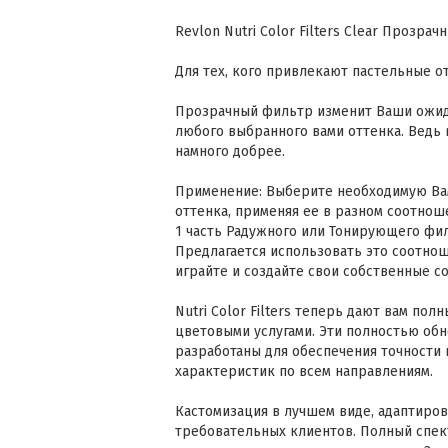
Revlon Nutri Color Filters Clear Прозрач
Для тех, кого привлекают пастельные о
Прозрачный фильтр изменит Ваши ожида
любого выбранного вами оттенка. Ведь 
намного добрее.
Применение: Выберите необходимую Ва
оттенка, применяя ее в разном соотно
1 часть Радужного или Тонирующего фил
Предлагается использовать это соотнош
играйте и создайте свои собственные со
Nutri Color Filters теперь дают вам по
цветовыми услугами. Эти полностью об
разработаны для обеспечения точности
характеристик по всем направлениям.
Кастомизация в лучшем виде, адаптиро
требовательных клиентов. Полный спек