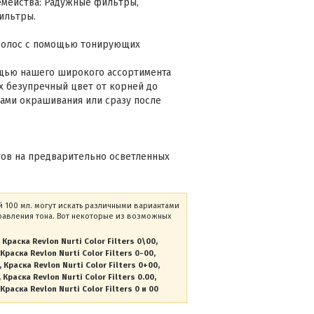
емейства: Радужные фильтры,
ильтры.
волос с помощью тонирующих
ощью нашего широкого ассортимента
 безупречный цвет от корней до
ами окрашивания или сразу после
тов на предварительно осветленных
ный 100 мл. могут искать различными вариантами
равления тона. Вот некоторые из возможных
Краска Revlon Nurti Color Filters 0\00
Краска Revlon Nurti Color Filters 0-00
Краска Revlon Nurti Color Filters 0+00
Краска Revlon Nurti Color Filters 0.00
Краска Revlon Nurti Color Filters 0 и 00