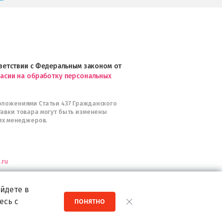
косметики
Professional
и
Интернет-
магазин
Profhairs.ru
в
ответствии с Федеральным законом от
Telegram
ласии на обработку персональных
оложениями Статьи 437 Гражданского
тавки товара могут быть изменены
их менеджеров.
.ru
я
йдете в
есь с
ПОНЯТНО