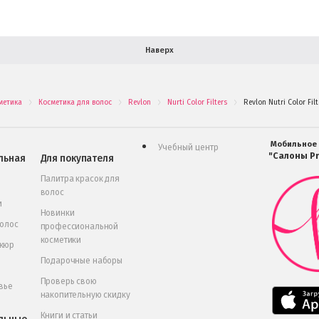
Наверх
метика
Косметика для волос
Revlon
Nurti Color Filters
Revlon Nutri Color Fi
.
.
.
.
Мобильное
Учебный центр
"Салоны Pr
льная
Для покупателя
Палитра красок для
волос
и
Новинки
волос
профессиональной
косметики
икюр
Подарочные наборы
Проверь свою
вье
накопительную скидку
Книги и статьи