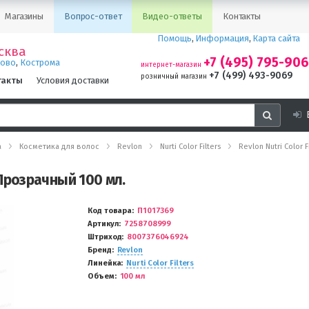
Магазины
Вопрос-ответ
Видео-ответы
Контакты
Помощь
,
Информация
,
Карта сайта
сква
+7 (495) 795-90
,
ново
Кострома
интернет-магазин
+7 (499) 493-9069
розничный магазин
такты
Условия доставки
а
Косметика для волос
Revlon
Nurti Color Filters
Revlon Nutri Color 
r Прозрачный 100 мл.
Код товара
П1017369
Артикул
7258708999
Штриход
8007376046924
Бренд
Revlon
Линейка
Nurti Color Filters
Объем
100 мл