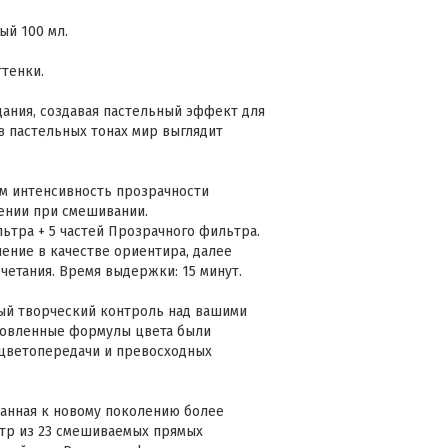
ный 100 мл.
ттенки.
ния, создавая пастельный эффект для
в пастельных тонах мир выглядит
м интенсивность прозрачности
шении при смешивании.
ьтра + 5 частей Прозрачного фильтра.
ение в качестве ориентира, далее
четания. Время выдержки: 15 минут.
лный творческий контроль над вашими
новленные формулы цвета были
 цветопередачи и превосходных
ванная к новому поколению более
тр из 23 смешиваемых прямых