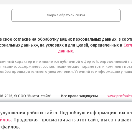
Форма обратной связи
ете свое согласие на обработку Ваших персональных данных, в со
сональных данных», на условиях и для целей, определенных в
Сог
данных
.
авочный характер и не является публичной офертой, определяемой п
писание, содержимое, состав, технические параметры и комплект пос
м без предварительного уведомления. Уточняйте информацию у наш
06-2026, © ООО "Бьюти-стайл"
Все права защищены
www.profhairs
Широкий выбор инструментов, аксессуаров и принадлежностей для воплощени
самых изысканных и необычных идей по созданию Вашего образа и стиля.
 улучшения работы сайта. Подробную информацию вы на
айлов
. Продолжая просматривать этот сайт, вы соглашает
-файлов.