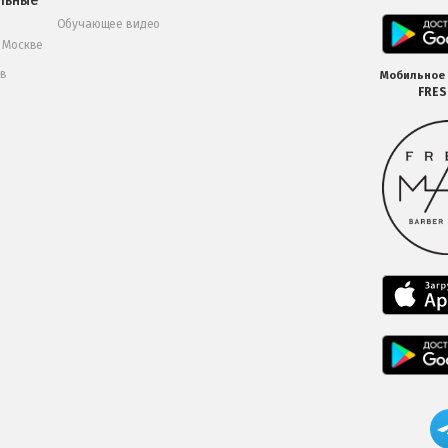
льные
Обучающее видео
в Москве
 в
Мобильное
FRE