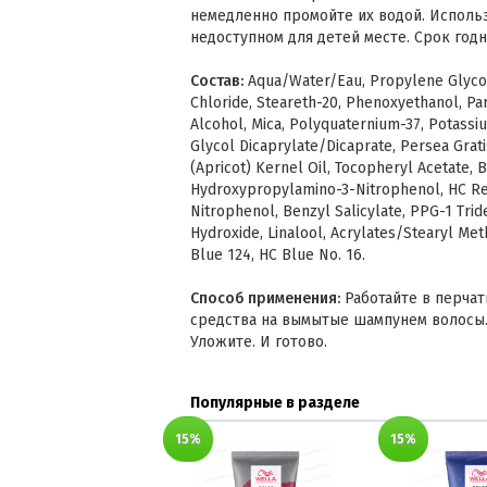
немедленно промойте их водой. Использ
недоступном для детей месте. Срок годн
Состав:
Aqua/Water/Eau, Propylene Glycol
Chloride, Steareth-20, Phenoxyethanol, Pa
Alcohol, Mica, Polyquaternium-37, Potass
Glycol Dicaprylate/Dicaprate, Persea Grat
(Apricot) Kernel Oil, Tocopheryl Acetate, B
Hydroxypropylamino-3-Nitrophenol, HC Re
Nitrophenol, Benzyl Salicylate, PPG-1 Tri
Hydroxide, Linalool, Acrylates/Stearyl Meth
Blue 124, HC Blue No. 16.
Способ применения:
Работайте в перчат
средства на вымытые шампунем волосы.
Уложите. И готово.
Популярные в разделе
15%
15%