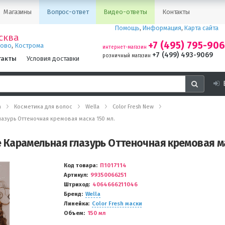
Магазины
Вопрос-ответ
Видео-ответы
Контакты
Помощь
,
Информация
,
Карта сайта
сква
+7 (495) 795-90
,
ново
Кострома
интернет-магазин
+7 (499) 493-9069
розничный магазин
такты
Условия доставки
а
Косметика для волос
Wella
Color Fresh New
глазурь Оттеночная кремовая маска 150 мл.
aze Карамельная глазурь Оттеночная кремовая м
Код товара
П1017114
Артикул
99350066251
Штриход
4064666211046
Бренд
Wella
Линейка
Color Fresh маски
Объем
150 мл