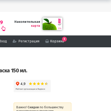
69
Накопительная
карта
0
Вход
Регистрация
Корзина
аска 150 мл.
Важно!
Скидки
по большинству
маркетинговых программ