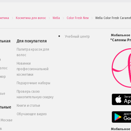
метика
Косметика для волос
Wella
Color Fresh New
Wella Color Fresh Caram
.
.
.
.
Мобильное
Учебный центр
"Салоны Pr
льная
Для покупателя
Палитра красок для
волос
и
Новинки
волос
профессиональной
косметики
икюр
Подарочные наборы
Проверь свою
вье
накопительную скидку
Книги и статьи
льные
Обучающее видео
в Москве
 в
Мобильное