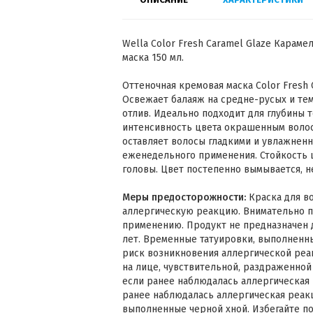
Wella Color Fresh Caramel Glaze Караме
маска 150 мл.
Оттеночная кремовая маска Color Fresh 
Освежает балаяж на средне-русых и те
отлив. Идеально подходит для глубины т
интенсивность цвета окрашенным воло
оставляет волосы гладкими и увлажненн
еженедельного применения. Стойкость 
головы. Цвет постепенно вымывается, н
Меры предосторожности:
Краска для в
аллергическую реакцию. Внимательно п
применению. Продукт не предназначен 
лет. Временные татуировки, выполненны
риск возникновения аллергической реак
на лице, чувствительной, раздраженно
если ранее наблюдалась аллергическая 
ранее наблюдалась аллергическая реак
выполненные черной хной. Избегайте поп