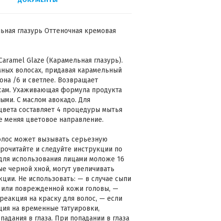
льная глазурь Оттеночная кремовая
Caramel Glaze (Карамельная глазурь).
мных волосах, придавая карамельный
она /6 и светлее. Возвращает
сам. Ухаживающая формула продукта
ыми. С маслом авокадо. Для
цвета составляет 4 процедуры мытья
е меняя цветовое направление.
олос может вызывать серьезную
рочитайте и следуйте инструкции по
для использования лицами моложе 16
е черной хной, могут увеличивать
ции. Не использовать: — в случае сыпи
й или поврежденной кожи головы, —
реакция на краску для волос, — если
ция на временные татуировки,
адания в глаза. При попадании в глаза