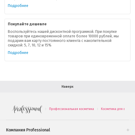
Ваша скидка
Подробнее
Контактная информация
Покупайте дешевле
Доставка
Воспользуйтесь нашей дисконтной программой. При покупке
товаров при единовременной оплате более 10000 рублей, мы
подарим вам карту постоянного клиента с накопительной
В помощь покупателю
скидкой: 5, 7, 10, 12 и 15%
Подробнее
Форма обратной связи
Как купить
Салон красоты в Москве
Вакансии
Палитра красок для волос
Наверх
Салоны красоты в Иваново
Новинки профессиональной косметики
Профессиональная косметика
Косметика для волос
.
.
Подарочные наборы
Проверь свою накопительную скидку
Компания Professional