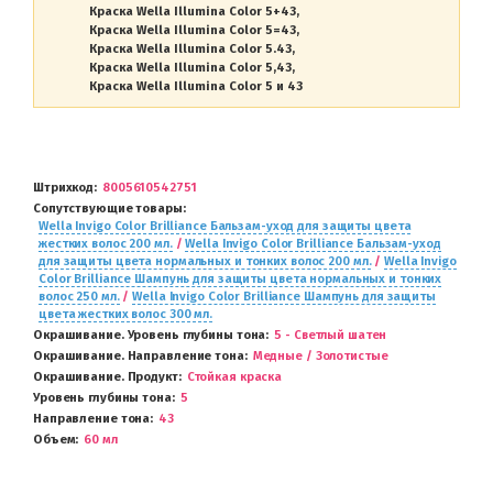
Краска Wella Illumina Color 5+43
Краска Wella Illumina Color 5=43
Краска Wella Illumina Color 5.43
Краска Wella Illumina Color 5,43
Краска Wella Illumina Color 5 и 43
Штрихкод
8005610542751
Сопутствующие товары
Wella Invigo Color Brilliance Бальзам-уход для защиты цвета
жестких волос 200 мл.
/
Wella Invigo Color Brilliance Бальзам-уход
для защиты цвета нормальных и тонких волос 200 мл.
/
Wella Invigo
Color Brilliance Шампунь для защиты цвета нормальных и тонких
волос 250 мл.
/
Wella Invigo Color Brilliance Шампунь для защиты
цвета жестких волос 300 мл.
Окрашивание. Уровень глубины тона
5 - Светлый шатен
Окрашивание. Направление тона
Медные / Золотистые
Окрашивание. Продукт
Стойкая краска
Уровень глубины тона
5
Направление тона
43
Объем
60 мл