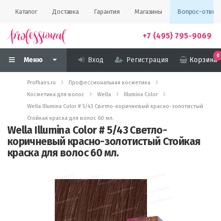
Каталог
Доставка
Гарантия
Магазины
Вопрос-ответ
+7 (495) 795-9069
0
Меню
Вход
Регистрация
Корзина
Profhairs.ru
Профессиональная косметика
Косметика для волос
Wella
Illumina Color
Wella Illumina Color # 5/43 Светло-коричневый красно-золотистый
Стойкая краска для волос 60 мл.
Wella Illumina Color # 5/43 Светло-
коричневый красно-золотистый Стойкая
краска для волос 60 мл.