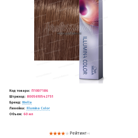
Код товара
П1007186
Штриход
8005610542751
Бренд
Wella
Линейка
Illumina Color
Объем
60 мл
Рейтинг
( 9 )