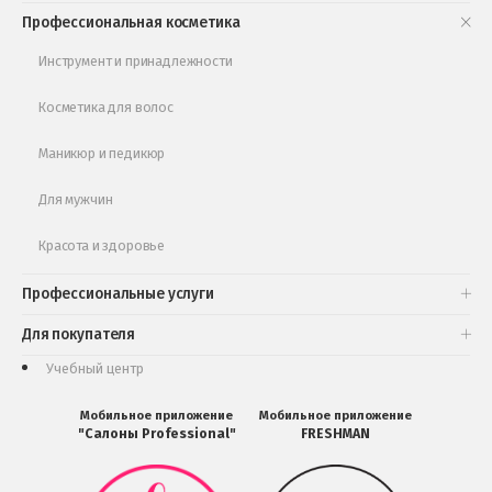
Книги и статьи
Профессиональная косметика
Обучающее видео
Инструмент и принадлежности
Косметика для волос
Маникюр и педикюр
Для мужчин
Красота и здоровье
Профессиональные услуги
Для покупателя
Учебный центр
Мобильное приложение
Мобильное приложение
"Салоны Professional"
FRESHMAN
Мобильное
Мобильное
приложение
приложение