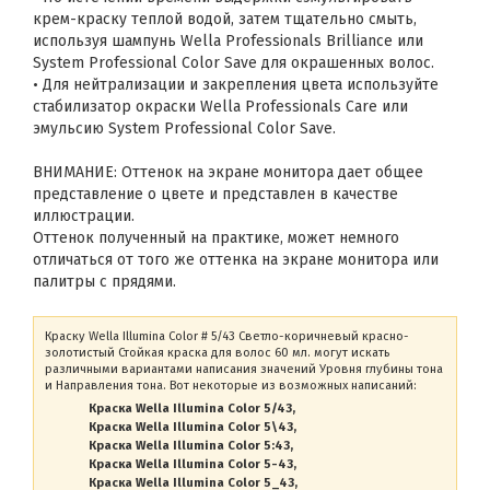
крем-краску теплой водой, затем тщательно смыть,
используя шампунь Wella Professionals Brilliance или
System Professional Color Save для окрашенных волос.
• Для нейтрализации и закрепления цвета используйте
стабилизатор окраски Wella Professionals Care или
эмульсию System Professional Color Save.
ВНИМАНИЕ: Оттенок на экране монитора дает общее
представление о цвете и представлен в качестве
иллюстрации.
Оттенок полученный на практике, может немного
отличаться от того же оттенка на экране монитора или
палитры с прядями.
Краску Wella Illumina Color # 5/43 Светло-коричневый красно-
золотистый Стойкая краска для волос 60 мл. могут искать
различными вариантами написания значений Уровня глубины тона
и Направления тона. Вот некоторые из возможных написаний:
Краска Wella Illumina Color 5/43
Краска Wella Illumina Color 5\43
Краска Wella Illumina Color 5:43
Краска Wella Illumina Color 5-43
Краска Wella Illumina Color 5_43