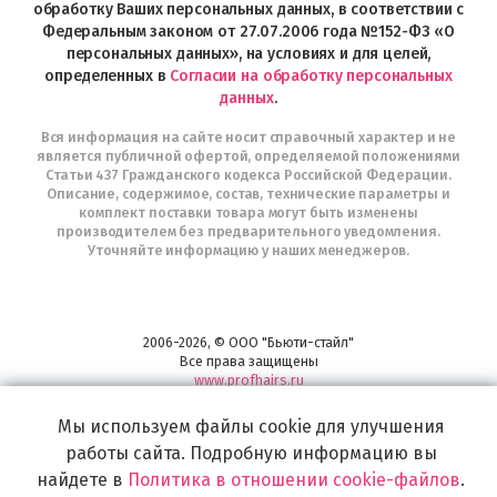
Telegram
обработку Ваших персональных данных, в соответствии с
Федеральным законом от 27.07.2006 года №152-ФЗ «О
персональных данных», на условиях и для целей,
определенных в
Согласии на обработку персональных
данных
.
Вся информация на сайте носит справочный характер и не
является публичной офертой, определяемой положениями
Статьи 437 Гражданского кодекса Российской Федерации.
Описание, содержимое, состав, технические параметры и
комплект поставки товара могут быть изменены
производителем без предварительного уведомления.
Уточняйте информацию у наших менеджеров.
2006-2026, © ООО "Бьюти-стайл"
Все права защищены
www.profhairs.ru
Широкий выбор инструментов, аксессуаров и принадлежностей для
Мы используем файлы cookie для улучшения
воплощения
самых изысканных и необычных идей по созданию Вашего образа и стиля.
работы сайта. Подробную информацию вы
найдете в
Политика в отношении cookie-файлов
.