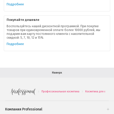
Ваша скидка
Подробнее
Контактная информация
Покупайте дешевле
Доставка
Воспользуйтесь нашей дисконтной программой. При покупке
товаров при единовременной оплате более 10000 рублей, мы
подарим вам карту постоянного клиента с накопительной
В помощь покупателю
скидкой: 5, 7, 10, 12 и 15%
Подробнее
Форма обратной связи
Как купить
Салон красоты в Москве
Вакансии
Палитра красок для волос
Наверх
Салоны красоты в Иваново
Новинки профессиональной косметики
Профессиональная косметика
Косметика для волос
.
.
Подарочные наборы
Проверь свою накопительную скидку
Компания Professional