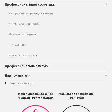
Книги и статьи
Профессиональная косметика
Обучающее видео
Инструмент и принадлежности
Косметика для волос
Маникюр и педикюр
Для мужчин
Красота и здоровье
Профессиональные услуги
Для покупателя
Учебный центр
Мобильное приложение
Мобильное приложение
"Салоны Professional"
FRESHMAN
Мобильное
Мобильное
приложение
приложение