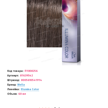
Код товара
П1008256
Артикул
81639542
Штриход
8005610541914
Бренд
Wella
Линейка
Illumina Color
Объем
60 мл