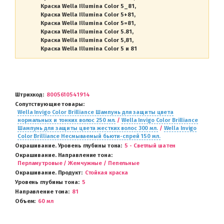
Краска Wella Illumina Color 5_81
Краска Wella Illumina Color 5+81
Краска Wella Illumina Color 5=81
Краска Wella Illumina Color 5.81
Краска Wella Illumina Color 5,81
Краска Wella Illumina Color 5 и 81
Штрихкод
8005610541914
Сопутствующие товары
Wella Invigo Color Brilliance Шампунь для защиты цвета
нормальных и тонких волос 250 мл.
/
Wella Invigo Color Brilliance
Шампунь для защиты цвета жестких волос 300 мл.
/
Wella Invigo
Color Brilliance Несмываемый бьюти-спрей 150 мл.
Окрашивание. Уровень глубины тона
5 - Светлый шатен
Окрашивание. Направление тона
Перламутровые / Жемчужные / Пепельные
Окрашивание. Продукт
Стойкая краска
Уровень глубины тона
5
Направление тона
81
Объем
60 мл