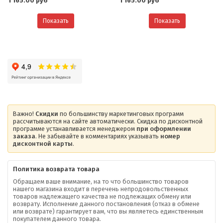
1 165.00 руб
1 165.00 руб
Показать
Показать
Важно!
Скидки
по большинству маркетинговых программ
рассчитываются на сайте автоматически. Скидка по дисконтной
программе устанавливается менеджером
при оформлении
заказа
. Не забывайте в комментариях указывать
номер
дисконтной карты
.
Политика возврата товара
Обращаем ваше внимание, на то что большинство товаров
нашего магазина входит в перечень непродовольственных
товаров надлежащего качества не подлежащих обмену или
возврату. Исполнение данного постановления (отказ в обмене
О компании
или возврате) гарантирует вам, что вы являетесь единственным
покупателем данного товара.