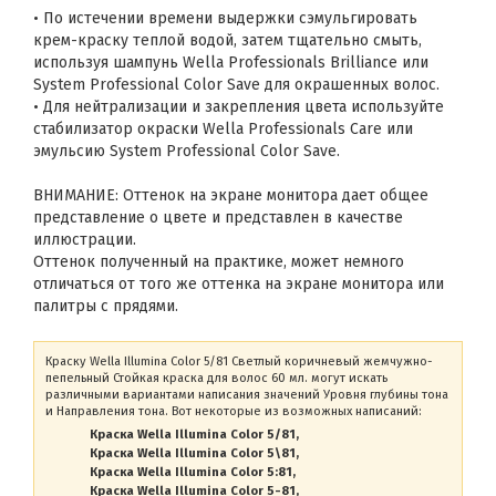
• По истечении времени выдержки сэмульгировать
крем-краску теплой водой, затем тщательно смыть,
используя шампунь Wella Professionals Brilliance или
System Professional Color Save для окрашенных волос.
• Для нейтрализации и закрепления цвета используйте
стабилизатор окраски Wella Professionals Care или
эмульсию System Professional Color Save.
ВНИМАНИЕ: Оттенок на экране монитора дает общее
представление о цвете и представлен в качестве
иллюстрации.
Оттенок полученный на практике, может немного
отличаться от того же оттенка на экране монитора или
палитры с прядями.
Краску Wella Illumina Color 5/81 Светлый коричневый жемчужно-
пепельный Стойкая краска для волос 60 мл. могут искать
различными вариантами написания значений Уровня глубины тона
и Направления тона. Вот некоторые из возможных написаний:
Краска Wella Illumina Color 5/81
Краска Wella Illumina Color 5\81
Краска Wella Illumina Color 5:81
Краска Wella Illumina Color 5-81