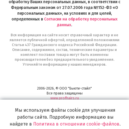
Telegram
обработку Ваших персональных данных, в соответствии с
Федеральным законом от 27.07.2006 года №152-ФЗ «О
персональных данных», на условиях и для целей,
определенных в
Согласии на обработку персональных
данных
.
Вся информация на сайте носит справочный характер и не
является публичной офертой, определяемой положениями
Статьи 437 Гражданского кодекса Российской Федерации.
Описание, содержимое, состав, технические параметры и
комплект поставки товара могут быть изменены
производителем без предварительного уведомления.
Уточняйте информацию у наших менеджеров.
2006-2026, © ООО "Бьюти-стайл"
Все права защищены
www.profhairs.ru
Широкий выбор инструментов, аксессуаров и принадлежностей для
Мы используем файлы cookie для улучшения
воплощения
самых изысканных и необычных идей по созданию Вашего образа и стиля.
работы сайта. Подробную информацию вы
найдете в
Политика в отношении cookie-файлов
.