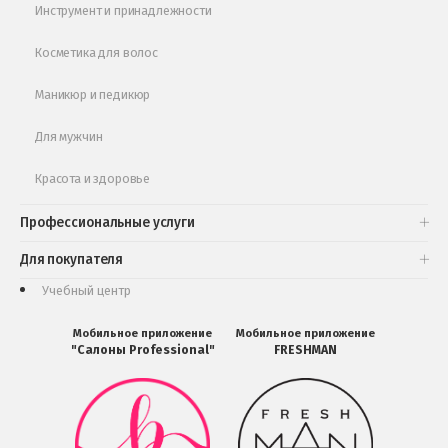
Обучающее видео
Инструмент и принадлежности
Косметика для волос
Маникюр и педикюр
Для мужчин
Красота и здоровье
Профессиональные услуги
Для покупателя
Учебный центр
Мобильное приложение
Мобильное приложение
"Салоны Professional"
FRESHMAN
Мобильное
Мобильное
приложение
приложение
Салоны
FRESHMAN
Professional
в