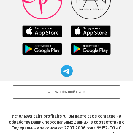
загрузить
Google
в
Play
Google
Play
Мобильное
Мобильное
приложение
приложение
Салоны
Freshman
Professional
Мобильное
загрузить
Мобильное
загрузить
приложение
в
приложение
в
Салоны
App
FRESHMAN
App
Professional
Store
в
Магазин
Store
загрузить
Google
профессиональной
в
Play
косметики
Google
Professional
Play
и
Форма обратной связи
Интернет-
магазин
Profhairs.ru
в
Используя сайт profhairs.ru, Вы даете свое согласие на
Telegram
обработку Ваших персональных данных, в соответствии с
Федеральным законом от 27.07.2006 года №152-ФЗ «О