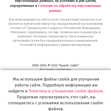
персональных данных», на условиях и для целей,
определенных в
Согласии на обработку персональных
данных
.
Вся информация на сайте носит справочный характер и не
является публичной офертой, определяемой положениями
Статьи 437 Гражданского кодекса Российской Федерации.
Описание, содержимое, состав, технические параметры и
комплект поставки товара могут быть изменены
производителем без предварительного уведомления.
Уточняйте информацию у наших менеджеров.
2006-2026, © ООО "Бьюти-стайл"
Все права защищены
www.profhairs.ru
Мы используем файлы cookie для улучшения
Широкий выбор инструментов, аксессуаров и принадлежностей для
воплощения
работы сайта. Подробную информацию вы
самых изысканных и необычных идей по созданию Вашего образа и стиля.
найдете в
Политика в отношении cookie-файлов
.
Продолжая просматривать этот сайт, вы
соглашаетесь с условиями использования cookie-
файлов.