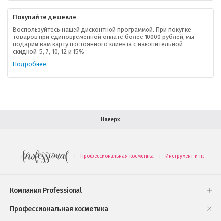
Контактная информация
Покупайте дешевле
Доставка
Воспользуйтесь нашей дисконтной программой. При покупке
товаров при единовременной оплате более 10000 рублей, мы
подарим вам карту постоянного клиента с накопительной
В помощь покупателю
скидкой: 5, 7, 10, 12 и 15%
Подробнее
Форма обратной связи
Как купить
Салон красоты в Москве
Вакансии
Палитра красок для волос
Наверх
Салоны красоты в Иваново
Новинки профессиональной косметики
Профессиональная косметика
Инструмент и принадл
.
.
Подарочные наборы
Проверь свою накопительную скидку
Компания Professional
Книги и статьи
Профессиональная косметика