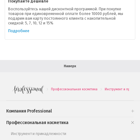
Покупайте дешевле
Доставка
Воспользуйтесь нашей дисконтной программой. При покупке
товаров при единовременной оплате более 10000 рублей, мы
подарим вам карту постоянного клиента с накопительной
В помощь покупателю
скидкой: 5, 7, 10, 12 и 15%
Подробнее
Форма обратной связи
Как купить
Салон красоты в Москве
Вакансии
Палитра красок для волос
Наверх
Салоны красоты в Иваново
Новинки профессиональной косметики
Профессиональная косметика
Инструмент и принадл
.
.
Подарочные наборы
Проверь свою накопительную скидку
Компания Professional
Книги и статьи
Профессиональная косметика
Обучающее видео
Инструмент и принадлежности