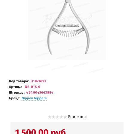
Код товара
П1021813
Артикул
NS-01S-6
Штриход
4640043663884
Бренд
Nippon Nippers
Рейтинг
( 0 )
1 500.00 руб