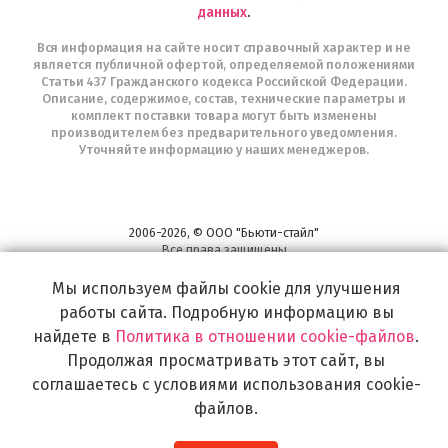
данных
.
Вся информация на сайте носит справочный характер и не
является публичной офертой, определяемой положениями
Статьи 437 Гражданского кодекса Российской Федерации.
Описание, содержимое, состав, технические параметры и
комплект поставки товара могут быть изменены
производителем без предварительного уведомления.
Уточняйте информацию у наших менеджеров.
2006-2026, © ООО "Бьюти-стайл"
Все права защищены
www.profhairs.ru
Мы используем файлы cookie для улучшения
Широкий выбор инструментов, аксессуаров и принадлежностей для
воплощения
работы сайта. Подробную информацию вы
самых изысканных и необычных идей по созданию Вашего образа и стиля.
найдете в
Политика в отношении cookie-файлов
.
Продолжая просматривать этот сайт, вы
соглашаетесь с условиями использования cookie-
файлов.