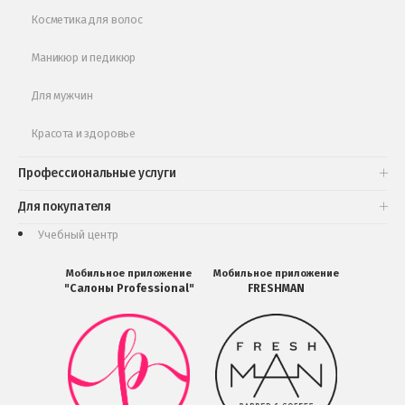
Косметика для волос
Маникюр и педикюр
Для мужчин
Красота и здоровье
Профессиональные услуги
Для покупателя
Учебный центр
Мобильное приложение
Мобильное приложение
"Салоны Professional"
FRESHMAN
Мобильное
Мобильное
приложение
приложение
Салоны
FRESHMAN
Professional
в
загрузить
Google
в
Play