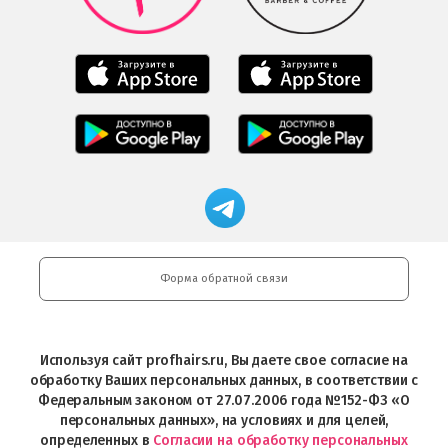
Google
Play
Мобильное
Мобильное
приложение
приложение
Салоны
Freshman
Professional
Мобильное
загрузить
Мобильное
загрузить
приложение
в
приложение
в
Салоны
App
FRESHMAN
App
Professional
Store
в
Магазин
Store
загрузить
Google
профессиональной
в
Play
косметики
Google
Professional
Play
и
Форма обратной связи
Интернет-
магазин
Profhairs.ru
в
Используя сайт profhairs.ru, Вы даете свое согласие на
Telegram
обработку Ваших персональных данных, в соответствии с
Федеральным законом от 27.07.2006 года №152-ФЗ «О
персональных данных», на условиях и для целей,
определенных в
Согласии на обработку персональных